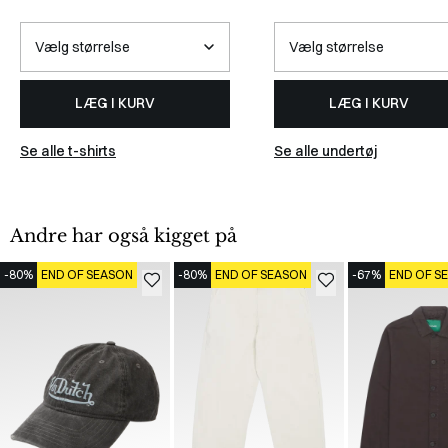
LÆG I KURV
LÆG I KURV
Se alle t-shirts
Se alle undertøj
Andre har også kigget på
-80%
END OF SEASON
-80%
END OF SEASON
-67%
END OF S