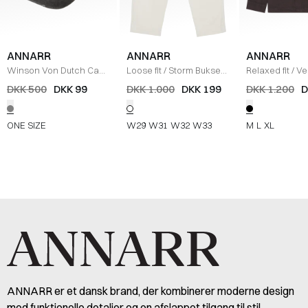
ANNARR
ANNARR
ANNARR
Winson Von Dutch Cap
/
Loose fit
/
Storm Bukser
/
Relaxed fit
/
Ve
GREY
OFF WHITE
Overshirt
/
LIC
DKK 500
DKK 99
DKK 1.000
DKK 199
DKK 1.200
D
ONE SIZE
W29
W31
W32
W33
M
L
XL
ANNARR er et dansk brand, der kombinerer moderne design
med funktionelle detaljer og en afslappet tilgang til stil.