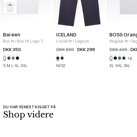
Bareen
ICELAND
BOSS Oran
Box fit
/
Box Fit Logo T-
Loose fit
/
Lagoon
Regular fit
/
Teg
shirt
/
WHITE
Bukser
/
NAVY
Shirt
/
HVID
DKK 350
DKK 600
DKK 299
DKK 400
DK
+2
S
M
L
XL
XXL
M/32
XL
XXL
3XL
DU HAR SENEST KIGGET PÅ
Shop videre