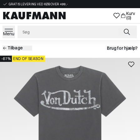
GRATIS LEVERING VED KØB OVER 499,-
Kurv
(0)
Menu
Tilbage
Brug for hjælp?
-67%
END OF SEASON