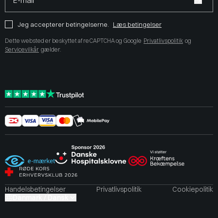
E-mail*
Jeg accepterer betingelserne.
Læs betingelser
Dette websted er beskyttet af reCAPTCHA og Google
Privatlivspolitik
og
Servicevilkår
gælder.
Handelsbetingelser
Privatlivspolitik
Cookiepolitik
Danmark / Dansk