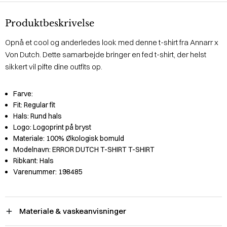
Produktbeskrivelse
Opnå et cool og anderledes look med denne t-shirt fra Annarr x
Von Dutch. Dette samarbejde bringer en fed t-shirt, der helst
sikkert vil pifte dine outfits op.
Farve:
Fit:
Regular fit
Hals:
Rund hals
Logo:
Logoprint på bryst
Materiale:
100% Økologisk bomuld
Modelnavn:
ERROR DUTCH T-SHIRT T-SHIRT
Ribkant:
Hals
Varenummer:
198485
Materiale & vaskeanvisninger