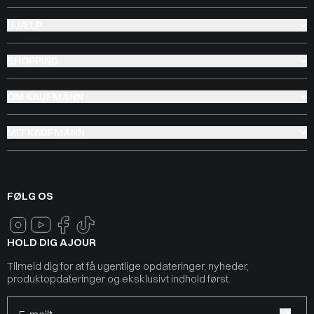
HJÆLP
SHOPPING
OM KAUFMANN
MIT KAUFMANN
FØLG OS
HOLD DIG AJOUR
Tilmeld dig for at få ugentlige opdateringer, nyheder,
produktopdateringer og eksklusivt indhold først.