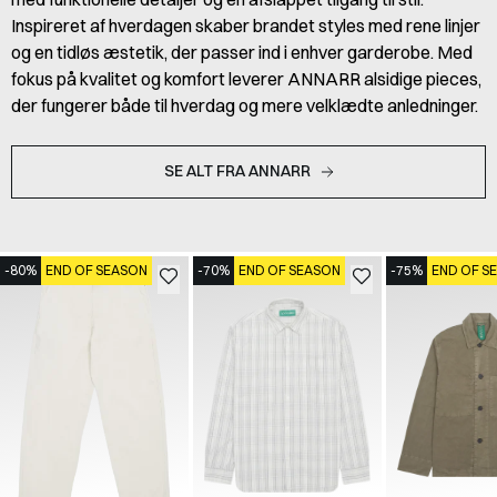
Inspireret af hverdagen skaber brandet styles med rene linjer
og en tidløs æstetik, der passer ind i enhver garderobe. Med
fokus på kvalitet og komfort leverer ANNARR alsidige pieces,
der fungerer både til hverdag og mere velklædte anledninger.
SE ALT FRA ANNARR
-80%
END OF SEASON
-70%
END OF SEASON
-75%
END OF S