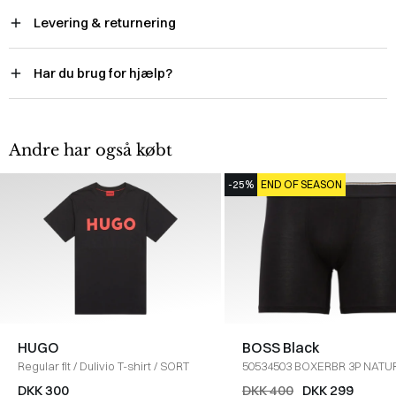
Levering & returnering
Har du brug for hjælp?
Andre har også købt
-25%
END OF SEASON
HUGO
BOSS Black
Regular fit
/
Dulivio T-shirt
/
SORT
50534503 BOXERBR 3P NATU
UND
/
SORT
DKK 300
DKK 400
DKK 299