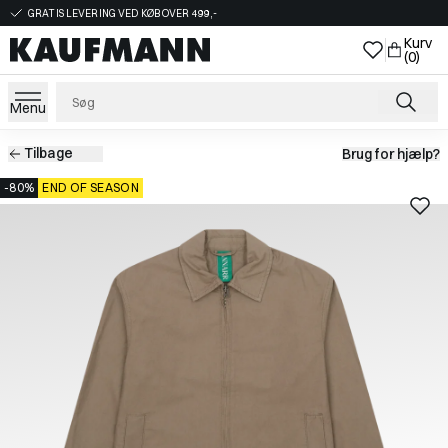
GRATIS LEVERING VED KØB OVER 499,-
Kurv
(0)
Menu
Tilbage
Brug for hjælp?
-80%
END OF SEASON