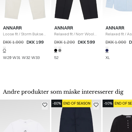
ANNARR
ANNARR
ANNARR
Loose fit
/
Storm Bukser
/
Relaxed fit
/
Norr Wool
Relaxed fit
/
As
OFF WHITE
Blend Pants
/
BLACK
Skjorte
/
BLÅ
DKK 1.000
DKK 199
DKK 1.200
DKK 599
DKK 1.000
D
W29
W31
W32
W33
52
XL
Andre produkter som måske interesserer dig
-60%
END OF SEASON
-50%
END OF S