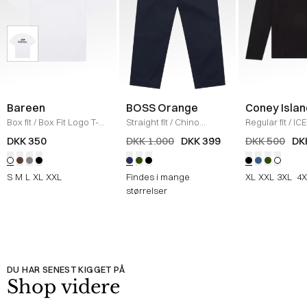
Bareen
BOSS Orange
Coney Islan
Box fit
/
Box Fit Logo T-
Straight fit
/
Chino
Regular fit
/
ICE
shirt
/
WHITE
Straight
/
NAVY
Sweatshirt
/
B
DKK 350
DKK 1.000
DKK 399
DKK 500
DK
S
M
L
XL
XXL
Findes i mange
XL
XXL
3XL
4X
størrelser
DU HAR SENEST KIGGET PÅ
Shop videre