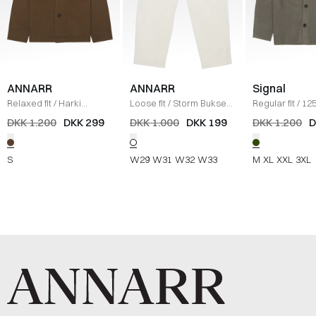
ANNARR
ANNARR
Signal
Relaxed fit
/
Harki
Loose fit
/
Storm Bukser
/
Regular fit
/
12
Skjorte
/
BRUN
OFF WHITE
Skjorte
/
OLIV
DKK 1.200
DKK 299
DKK 1.000
DKK 199
DKK 1.200
D
S
W29
W31
W32
W33
M
XL
XXL
3XL