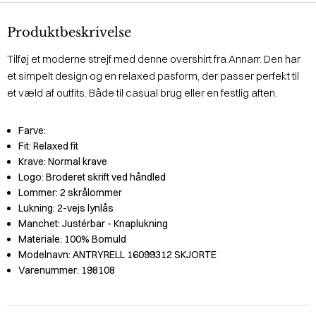
Produktbeskrivelse
Tilføj et moderne strejf med denne overshirt fra Annarr. Den har
et simpelt design og en relaxed pasform, der passer perfekt til
et væld af outfits. Både til casual brug eller en festlig aften.
Farve:
Fit:
Relaxed fit
Krave:
Normal krave
Logo:
Broderet skrift ved håndled
Lommer:
2 skrålommer
Lukning:
2-vejs lynlås
Manchet:
Justérbar - Knaplukning
Materiale:
100% Bomuld
Modelnavn:
ANTRYRELL 16099312 SKJORTE
Varenummer:
198108