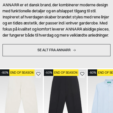
ANNARR er et dansk brand, der kombinerer moderne design
med funktionelle detaljer og en afslappet tilgang til stil.
Inspireret af hverdagen skaber brandet styles med rene linjer
og en tidløs æstetik, der passer ind i enhver garderobe. Med
fokus på kvalitet og komfort leverer ANNARR alsidige pieces,
der fungerer både til hverdag og mere velklædte anledninger.
SE ALT FRA ANNARR
-80%
END OF SEASON
-50%
END OF SEASON
-80%
END OF S