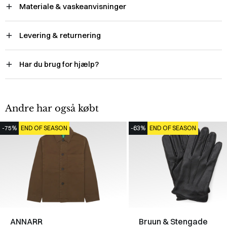
Materiale & vaskeanvisninger
Levering & returnering
Har du brug for hjælp?
Andre har også købt
-75%
END OF SEASON
-63%
END OF SEASON
ANNARR
Bruun & Stengade