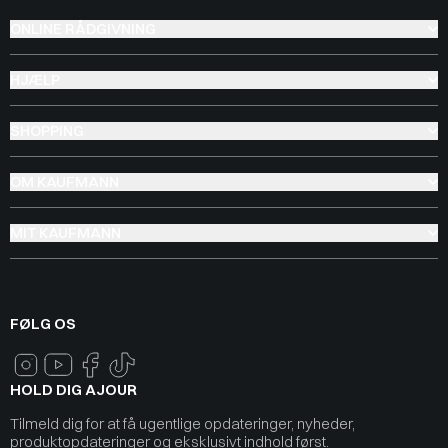
ONLINE RÅDGIVNING
HJÆLP
SHOPPING
OM KAUFMANN
MIT KAUFMANN
FØLG OS
HOLD DIG AJOUR
Tilmeld dig for at få ugentlige opdateringer, nyheder,
produktopdateringer og eksklusivt indhold først.