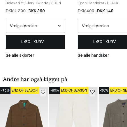
Relaxed fit
/
Harki Skjorte
/
BRUN
Egon Handsker
/
BLACK
DKK 1.200
DKK 299
DKK 400
DKK 149
LÆG I KURV
LÆG I KURV
Se alle skjorter
Se alle handsker
Andre har også kigget på
-75%
END OF SEASON
-80%
END OF SEASON
-50%
END OF S