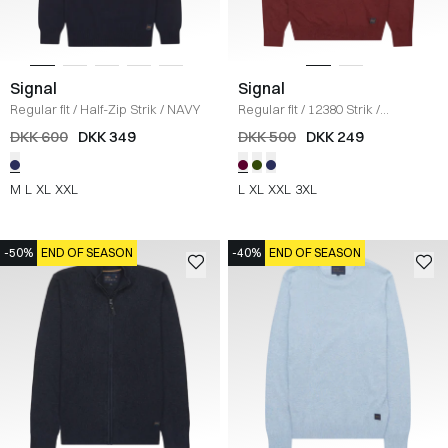
Signal
Signal
Regular fit
/
Half-Zip Strik
/
NAVY
Regular fit
/
12380 Strik
/
BORDEAUX
DKK 600
DKK 349
DKK 500
DKK 249
M
L
XL
XXL
L
XL
XXL
3XL
-50%
END OF SEASON
-40%
END OF SEASON