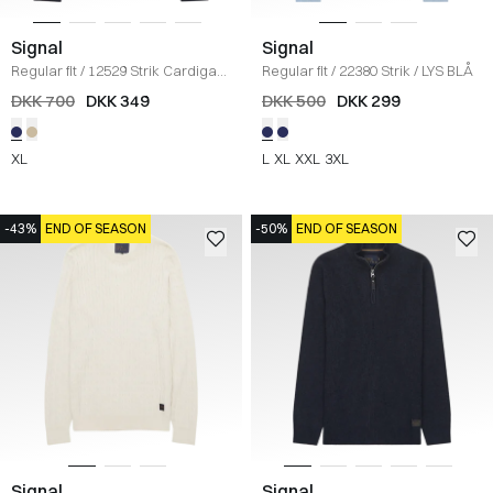
Signal
Signal
Regular fit
/
12529 Strik Cardigan
Regular fit
/
22380 Strik
/
LYS BLÅ
/
NAVY
DKK 700
DKK 349
DKK 500
DKK 299
XL
L
XL
XXL
3XL
-43%
END OF SEASON
-50%
END OF SEASON
Signal
Signal