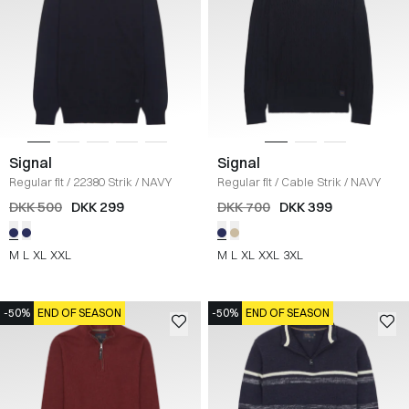
Signal
Signal
Regular fit
/
22380 Strik
/
NAVY
Regular fit
/
Cable Strik
/
NAVY
DKK 500
DKK 299
DKK 700
DKK 399
M
L
XL
XXL
M
L
XL
XXL
3XL
-50%
END OF SEASON
-50%
END OF SEASON