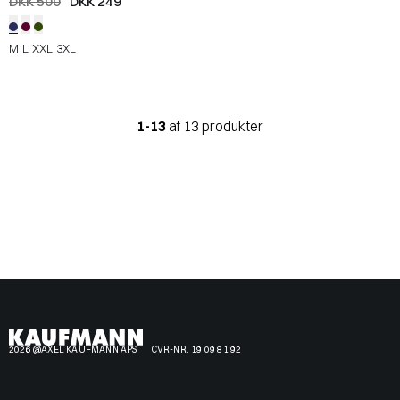
DKK 500
DKK 249
M
L
XXL
3XL
1-13
af 13 produkter
2026 @AXEL KAUFMANN APS
CVR-NR. 19 09 81 92