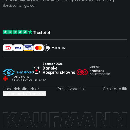
Dette websted er beskyttet af reCAPTCHA og Google
Privatlivspolitik
og
Servicevilkår
gælder.
Handelsbetingelser
Privatlivspolitik
Cookiepolitik
Danmark / Dansk