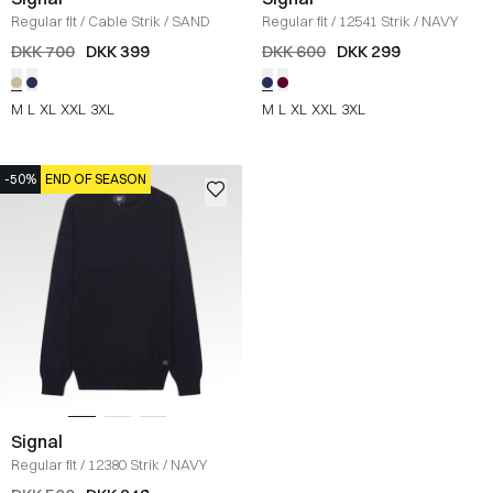
Regular fit
/
Cable Strik
/
SAND
Regular fit
/
12541 Strik
/
NAVY
DKK 700
DKK 399
DKK 600
DKK 299
M
L
XL
XXL
3XL
M
L
XL
XXL
3XL
-50%
END OF SEASON
Signal
Regular fit
/
12380 Strik
/
NAVY