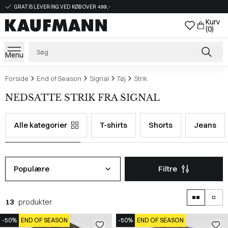
GRATIS LEVERING VED KØB OVER 499,-
Kurv
(0)
Menu
Forside
End of Season
Signal
Tøj
Strik
NEDSATTE STRIK FRA SIGNAL
Alle kategorier
T-shirts
Shorts
Jeans
Populære
Filtre
13
produkter
-50%
END OF SEASON
-50%
END OF SEASON