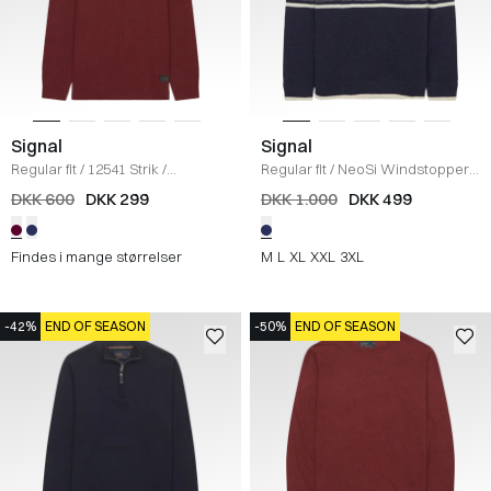
Signal
Signal
Regular fit
/
12541 Strik
/
Regular fit
/
NeoSi Windstopper
/
BORDEAUX
NAVY
DKK 600
DKK 299
DKK 1.000
DKK 499
Findes i mange størrelser
M
L
XL
XXL
3XL
-42%
END OF SEASON
-50%
END OF SEASON