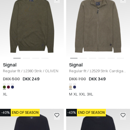
Signal
Signal
Regular fit
/
12380 Strik
/
OLIVEN
Regular fit
/
12529 Strik Cardigan
/
KHAKI
DKK 500
DKK 249
DKK 700
DKK 349
XL
M
XL
XXL
3XL
-40%
END OF SEASON
-43%
END OF SEASON