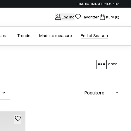
FIND BUTIK
HJÆLP?
BUSINESS
Log ind
Favoritter
Kurv
(0)
urnal
Trends
Made to measure
End of Season