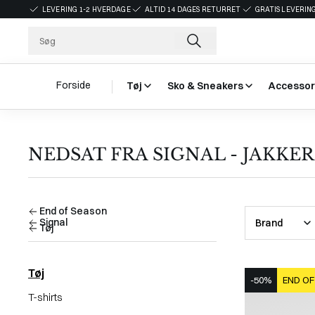
LEVERING 1-2 HVERDAGE
ALTID 14 DAGES RETURRET
GRATIS LEVERING
Forside
Tøj
Sko & Sneakers
Accessor
NEDSAT FRA SIGNAL - JAKKE
End of Season
Signal
Brand
Tøj
Tøj
-50%
END OF
T-shirts