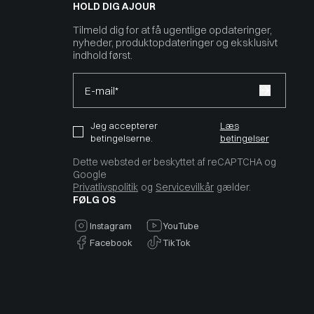
HOLD DIG AJOUR
Tilmeld dig for at få ugentlige opdateringer,
nyheder, produktopdateringer og eksklusivt
indhold først.
E-mail*
Jeg accepterer
Læs
betingelserne.
betingelser
Dette websted er beskyttet af reCAPTCHA og
Google
Privatlivspolitik
og
Servicevilkår
gælder.
FØLG OS
Instagram
YouTube
Facebook
TikTok