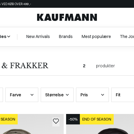
 VED KØB OVER 499,-
ies
New Arrivals
Brands
Mest populære
The Jo
R & FRAKKER
2
produkter
Farve
Størrelse
Pris
Fit
 SEASON
-50%
END OF SEASON