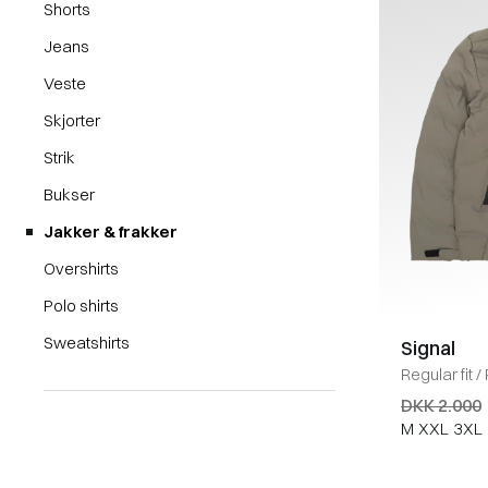
Shorts
Jeans
Veste
Skjorter
Strik
Bukser
Jakker & frakker
Overshirts
Polo shirts
Sweatshirts
Signal
Regular fit
/
DKK 2.000
M
XXL
3XL