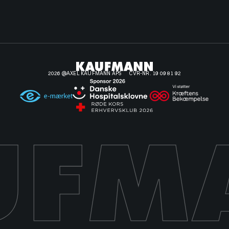
2026 @AXEL KAUFMANN APS
CVR-NR. 19 09 81 92