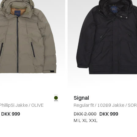
Signal
PhillipSi Jakke
/
OLIVE
Regular fit
/
10269 Jakke
/
SOR
DKK 999
DKK 2.000
DKK 999
M
L
XL
XXL