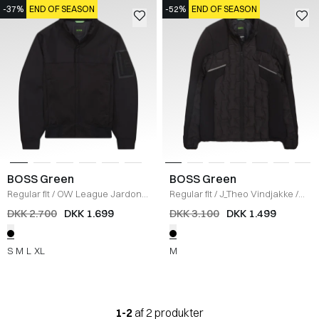
-37%
END OF SEASON
-52%
END OF SEASON
BOSS Green
BOSS Green
Regular fit
/
OW League Jardon
Regular fit
/
J_Theo Vindjakke
/
Jakke
/
SORT
SORT
DKK 2.700
DKK 1.699
DKK 3.100
DKK 1.499
S
M
L
XL
M
1-2
af 2 produkter