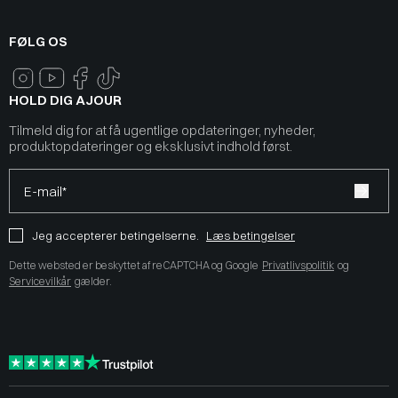
FØLG OS
HOLD DIG AJOUR
Tilmeld dig for at få ugentlige opdateringer, nyheder,
produktopdateringer og eksklusivt indhold først.
E-mail*
Jeg accepterer betingelserne.
Læs betingelser
Dette websted er beskyttet af reCAPTCHA og Google
Privatlivspolitik
og
Servicevilkår
gælder.