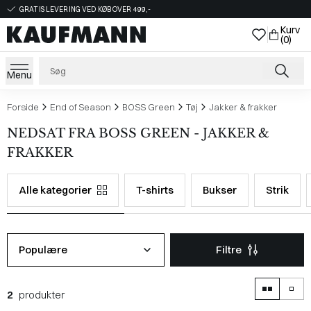
GRATIS LEVERING VED KØB OVER 499,-
Kurv
(0)
Menu
Forside
End of Season
BOSS Green
Tøj
Jakker & frakker
NEDSAT FRA BOSS GREEN - JAKKER &
FRAKKER
Alle kategorier
T-shirts
Bukser
Strik
Populære
Filtre
2
produkter