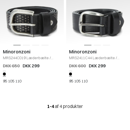
Minoronzoni
Minoronzoni
MRS244C019 Læderbælte
/
MRS2411C44 Læderbælte
/
BLACK
BLACK
DKK 650
DKK 299
DKK 600
DKK 299
95
105
110
95
105
110
1-4
af 4 produkter