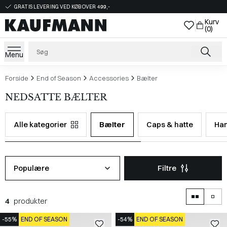
GRATIS LEVERING VED KØB OVER 499,-
Kurv
(0)
Menu
Forside
End of Season
Accessories
Bælter
NEDSATTE BÆLTER
Alle kategorier
Bælter
Caps & hatte
Ha
Populære
Filtre
4
produkter
-55%
END OF SEASON
-54%
END OF SEASON