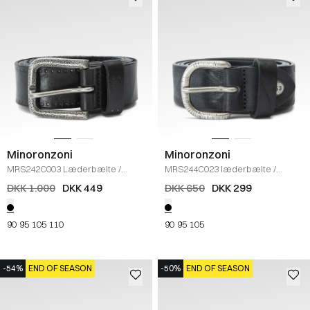
Minoronzoni
Minoronzoni
MRS242C003 Læderbælte
/
MRS244C023 læderbælte
/
BLACK
BLACK
DKK 1.000
DKK 449
DKK 650
DKK 299
90
95
105
110
90
95
105
-54%
END OF SEASON
-50%
END OF SEASON