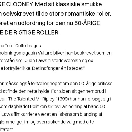
E CLOONEY. Med sit klassiske smukke
selvskrevet til de store romantiske roller.
æret en udfordring for den nu 50-ÅRIGE
E DE RIGTIGE ROLLER.
us Foto: Gette Images
holdningsmagasin Vulture bliver han beskrevet som en
forståelse’: “Jude Laws tilstedeværelse og ex­
ortryller ikke. Det ind­fanger én i stedet.”
der måske også fortæller no­get om den 50-årige britiske
at finde den rette hylde. For siden sit gennembrud i
af i The Talented Mr. Ripley (1999) har han forsøgt sig i
 som dagbla­det Politiken skrev i anledning af hans 50-
e Laws filmkarriere været en “skønsom blanding af
orglemmelige film og overraskende valg med ofte
tater.”