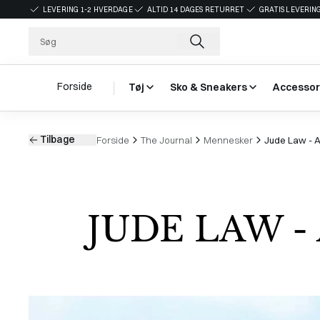
LEVERING 1-2 HVERDAGE
ALTID 14 DAGES RETURRET
GRATIS LEVERING
Forside
Tøj
Sko & Sneakers
Accessor
Tilbage
Forside
The Journal
Mennesker
Jude Law - A
JUDE LAW -