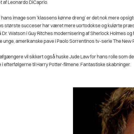
t af Leonardo DiCaprio.
 af hans image som ’klassens kønne dreng’ er det nok mere opsi
ns største succeser har været mere uortodokse og kulørte præst
 Dr. Watson i Guy Ritches moder­nisering af
Sherlock Holmes
og 
 unge, amerikanske pave i Paolo Sorrentinos tv-serie
The New 
afgængere vil sikkert også huske Jude Law for hans rolle som d
 efterfølgerne til Harry Potter-filmene:
Fantastiske skab­ninger.