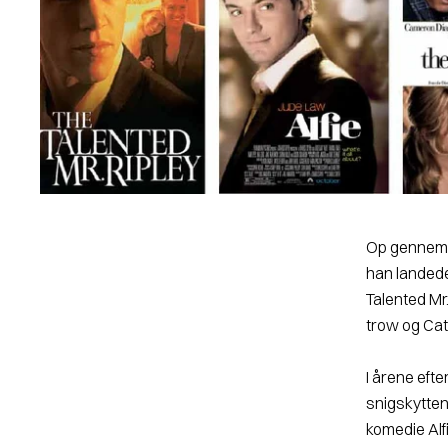
Op gennem 1
han landede
Talented Mr.
trow og Cat
I årene efte
snigskytten
komedie
Alf