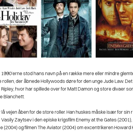
990’erne stod hans navn på en række mere eller mindre glemte fi
 rol­len, der åbnede Hollywoods døre for den unge Jude Law. Det 
 Ripley
, hvor har spillede over for Matt Damon og store divaer 
e Blanchett.
r lå vejen åben for de store roller. Han huskes måske især for sin 
 Vasily Zaytsev i den episke krigsfilm
Enemy at the Gates (2001)
ie (2004)
og filmen
The Aviator (2004)
om excentrikeren Howard