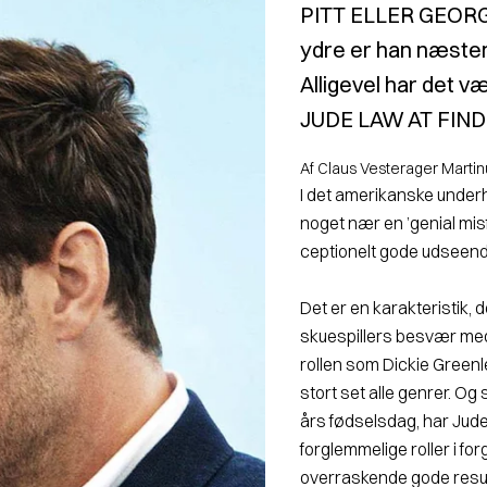
PITT ELLER GEORG
ydre er han næsten 
Alligevel har det v
JUDE LAW AT FIND
Af Claus Vesterager Martin
I det amerikanske under
noget nær en ’genial mis
ceptionelt gode udseende f
Det er en karakteristik, 
skuespillers besvær med 
rollen som Dickie Greenle
stort set alle genrer. Og
års fødselsdag, har Jud
forglemmelige roller i f
overraskende gode resul