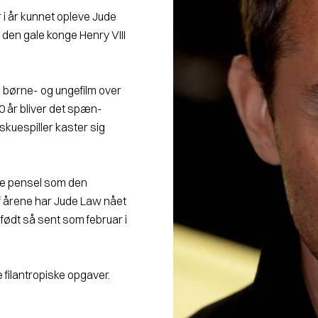
 i år kunnet opleve Jude
m den gale konge Henry VIII
 børne- og ungefilm over
50 år bliver det spæn­
skuespiller kaster sig
me pensel som den
f årene har Jude Law nået
 født så sent som februar i
 filantropiske opgaver.