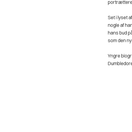
portrættere
Set i lyset
nogle af ha
hans bud på
som den nye
Yngre biogr
Dumbledore i