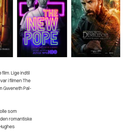
lm. Lige indtil
var i filmen
The
som Gweneth Pal­
rolle som
, den romantiske
 Hughes