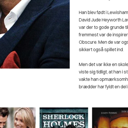
Han blev født i Lewisham
David Jude Heyworth Law
var der to gode grunde t
fremmest var de inspirer
Obscure. Men de var ogs
sikkert også spillet ind.
Men det var ikke en skole
viste sig tidligt, at han i
vakte han opmærksomhed 
brædder har fyldt en del 