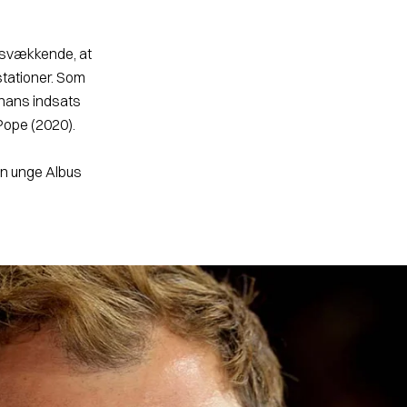
gtsvækkende, at
ati­oner. Som
hans indsats
Pope (2020)
.
en unge Albus