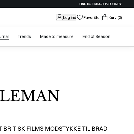
FIND BUTIK
HJÆLP?
BUSINESS
Log ind
Favoritter
Kurv
(0)
urnal
Trends
Made to measure
End of Season
NTLEMAN
T BRITISK FILMS MODSTYKKE TIL BRAD