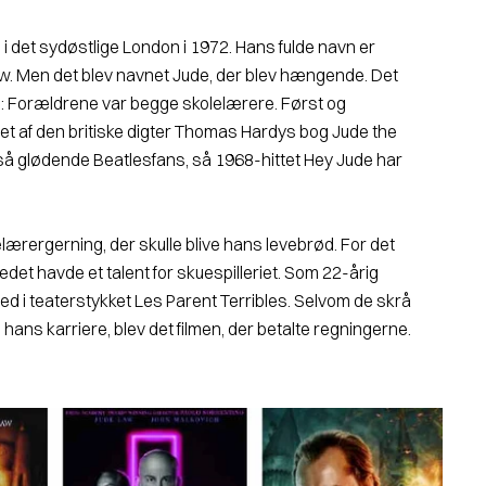
 i det sydøstlige London i 1972. Hans fulde navn er
. Men det blev navnet Jude, der blev hængende. Det
il: Forældrene var begge skolelærere. Først og
et af den britiske digter Thomas Hardys bog Jude the
å glødende Beatlesfans, så 1968-hittet Hey Jude har
lærergerning, der skulle bli­ve hans levebrød. For det
 stedet havde et talent for skuespilleriet. Som 22-årig
i teaterstykket Les Parent Terribles. Selv­om de skrå
i hans karriere, blev det filmen, der betalte regningerne.