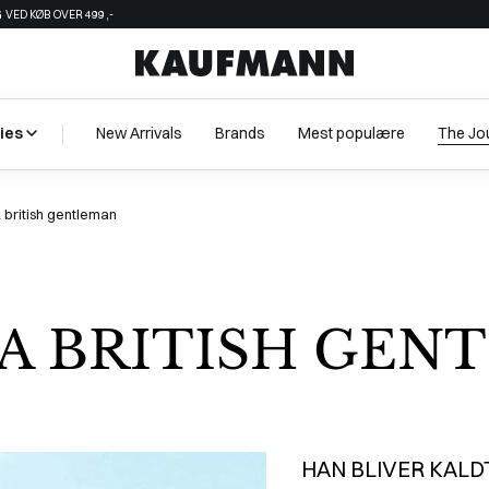
 VED KØB OVER 499,-
ies
New Arrivals
Brands
Mest populære
The Jo
 british gentleman
 A BRITISH GE
HAN BLIVER KALD