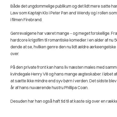
Både det ungdommelige publikum og det lidt mere satte har
Law som Kaptajn Klo i
Peter Pan and Wendy
og i rollen so
i filmen
Firebrand
.
Genrevalgene har været mange – og meget forskelli­ge. Fra
hardcore krigsfilm til ro­mantiske komedier. I en alder af nu 
dende at se, hvilken genre den nu lidt ældre ærkeengelske 
over.
På den private front kan hans liv næsten males med sam
kvindegale Henry VIII og hans mange ægteskaber. I løbet a
at sætte ikke mindre end syv børn i verden. Det sidste blev
år af hans nuværende hustru Phillipa Coan.
Desuden har han også haft tid til at kaste sig over en række