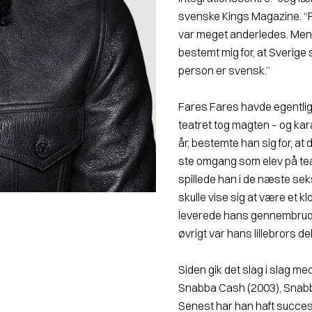
svenske Kings Magazine. “F
var meget ander­ledes. Men
bestemt mig for, at Sverige sk
person er svensk.”
Fares Fares havde egentlig 
teatret tog magten – og kar
år, bestemte han sig for, at d
ste omgang som elev på te
spillede han i de næste sek
skulle vise sig at være et kl
leverede hans gennembrud. Det
øvrigt var hans lillebrors d
Siden gik det slag i slag 
Snabba Cash (2003), Snabba
Senest har han haft succes 