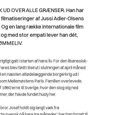
K UD OVER ALLE GRÆNSER. Han har
e filmatiseringer af Jussi Adler-Olsens
. Og en lang række internationale film
 og med stor empati lever han dét,
ØMMELIV.
tigt galt i starten af hans liv. For den libane­sisk-
res blev født i Beirut i slutningen af april måned
ød en næ­sten altødelæggende borgerkrig ud i
t som Mellemøstens Paris. Familien overlevede,
 1980’erne til Sverige, hvor den slog sig ned
mer, der havde fundet husly her.
ror Josef holdt sig langt væk fra
te svensk på bare tre måneder,” har han fortalt til