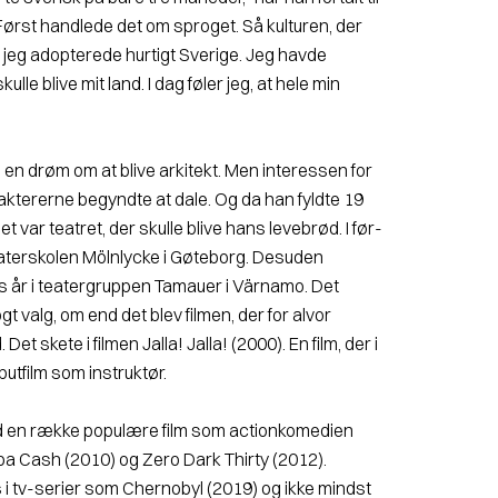
ørst handlede det om sproget. Så kulturen, der
 jeg adopterede hurtigt Sverige. Jeg havde
ulle blive mit land. I dag føler jeg, at hele min
en drøm om at blive arkitekt. Men interessen for
aktererne begyndte at dale. Og da han fyldte 19
et var teatret, der skulle blive hans levebrød. I før­
aterskolen Mölnlycke i Gøteborg. Desuden
s år i teatergruppen Tamauer i Värnamo. Det
ogt valg, om end det blev filmen, der for alvor
 skete i filmen Jalla! Jalla! (2000). En film, der i
ebutfilm som instruktør.
med en række populære film som actionkomedien
 Cash (2010) og Zero Dark Thirty (2012).
i tv-serier som Chernobyl (2019) og ikke mindst