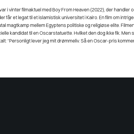
var i vinter filmaktuel med Boy From Heaven (2022), der handler 
r får et legat til et islamistisk uni­versitet i Kairo. En film om intrig
tal magtkamp mellem Egyptens politiske og religiøse elite. Filme
cielle kandidat til en Oscarstatuette. Hvilket den dog ikke fik. Me
alt: “Personligt lever jeg mit drømmeliv. Så en Oscar-pris komm