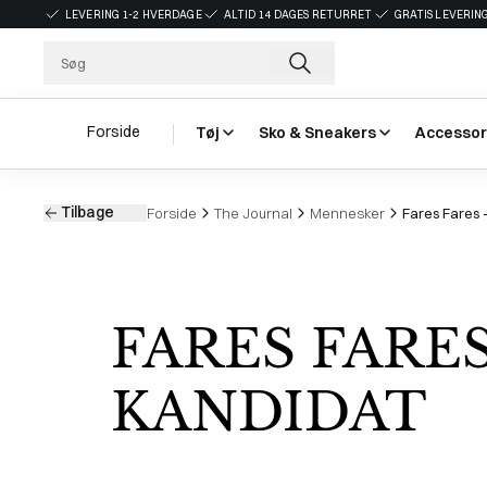
LEVERING 1-2 HVERDAGE
ALTID 14 DAGES RETURRET
GRATIS LEVERING
Forside
Tøj
Sko & Sneakers
Accessor
Tilbage
Forside
The Journal
Mennesker
Fares Fares 
FARES FARE
KANDIDAT