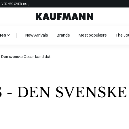
 VED KØB OVER 499,-
ies
New Arrivals
Brands
Mest populære
The Jo
- Den svenske Oscar-kandidat
S - DEN SVENSKE