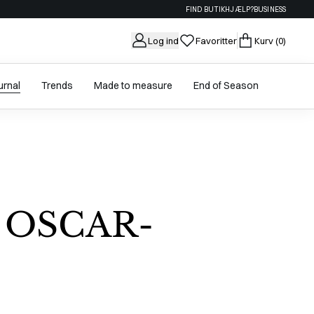
FIND BUTIK
HJÆLP?
BUSINESS
Log ind
Favoritter
Kurv
(0)
urnal
Trends
Made to measure
End of Season
 OSCAR-