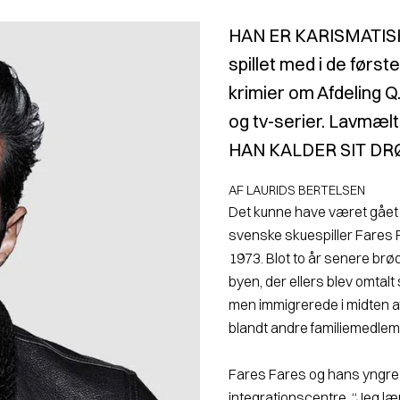
HAN ER KARISMATIS
spillet med i de først
krimier om Afdeling Q
og tv-serier. Lavmælt
HAN KALDER SIT DR
AF LAURIDS BERTELSEN
Det kunne have været gået rig
svenske skuespiller Fares Fa
1973. Blot to år senere br
byen, der ellers blev omtal
men immigrerede i mid­ten af
blandt andre familiemedlem
Fares Fares og hans yngre b
integrationscentre. “Jeg lær