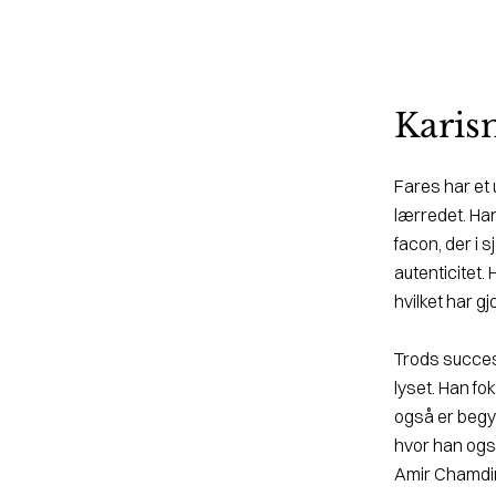
Karis
Fares har et
lærre­det. Ha
facon, der i
autenticitet.
hvilket har gj
Trods succes 
lyset. Han fo
også er begyn
hvor han ogs
Amir Chamdi