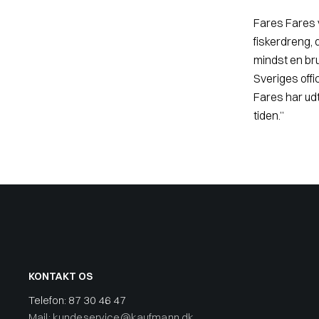
Fares Fares 
fiskerdreng, de
mindst en bru
Sveriges offi
Fares har udt
tiden.”
KONTAKT OS
Telefon:
87 30 46 47
Mail: kundeservice@kaufmann.dk