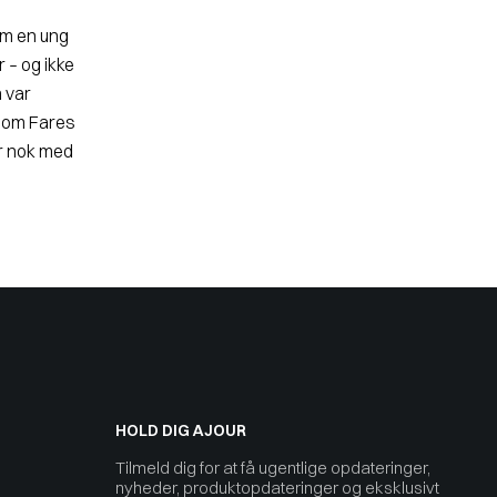
om en ung
er – og ikke
n var
n som Fares
er nok med
HOLD DIG AJOUR
Tilmeld dig for at få ugentlige opdateringer,
nyheder, produktopdateringer og eksklusivt