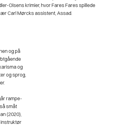
dler-Olsens krimier, hvor Fares Fares spillede
sær Carl Mørcks assistent, Assad.
enen og på
 dybtgående
 karisma og
nter og sprog,
er.
dgår rampe­
 så småt
san (2020),
instruktør