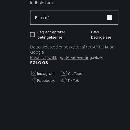
indhold først.
E-mail*
Jeg accepterer
Læs
betingelserne.
betingelser
Dette websted er beskyttet af reCAPTCHA og
Google
Privatlivspolitik
og
Servicevilkår
gælder.
FØLG OS
Instagram
YouTube
Facebook
TikTok