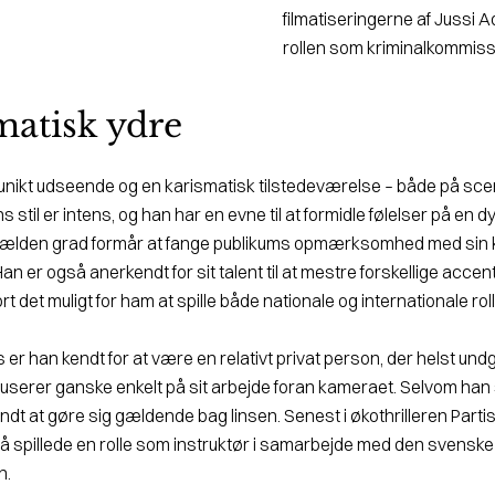
filmatiseringerne af Jussi A
rollen som kriminal­kommis
matisk ydre
 unikt udseende og en karismatisk tilstedeværelse – både på sc
ns stil er intens, og han har en evne til at formidle følelser på en
 sjælden grad formår at fange publikums op­mærksomhed med sin
 Han er også anerkendt for sit talent til at mestre forskellige acce
ort det muligt for ham at spille både nationale og internationale roll
er han kendt for at være en relativt privat person, der helst un
kuserer ganske enkelt på sit arbej­de foran kameraet. Selvom han
dt at gøre sig gældende bag linsen. Senest i økothrilleren Parti
å spillede en rolle som instruktør i samarbejde med den svenske 
n.