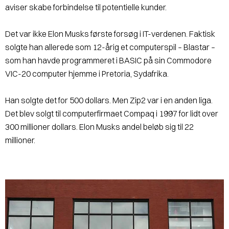
aviser skabe forbindelse til potentielle kunder.
Det var ikke Elon Musks første forsøg i IT-verdenen. Faktisk
solgte han allerede som 12-årig et computerspil – Blastar –
som han havde programmeret i BASIC på sin Commodore
VIC-20 computer hjemme i Pretoria, Sydafrika.
Han solgte det for 500 dollars. Men Zip2 var i en anden liga.
Det blev solgt til computerfirmaet Compaq i 1997 for lidt over
300 millioner dollars. Elon Musks andel beløb sig til 22
millioner.