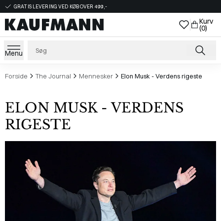
GRATIS LEVERING VED KØB OVER 499,-
Kurv
(0)
Menu
Forside
The Journal
Mennesker
Elon Musk - Verdens rigeste
ELON MUSK - VERDENS
RIGESTE