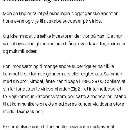
Men én ting er tallet på bundlinjen. Noget ganske andet er
hans evne og vilje til at skabe succeser på stribe.
Og ikke mindst tiltrække investorer, der tror på ham. Det har
været nødvendigt for den nu 51-årige iværksætter, drømmer
og multimilliadær.
For i modsætning til mange andre superrige er han ikke
kommet til sin formue gennem arv eller ægteskab. Sammen
med sin bror, Kimbal, lånte han tilbage i 1995 28.000 dollars af
sin far for at starte virksomheden Zip2 – et internetbaseret
to-vejskommunikationssystem, der satte annoncører i stand
til at kommunikere direkte med deres kunder via tidens store
medie: faxmaskinen.
Eksempelvis kunne bilforhandlere via online-udgaver af