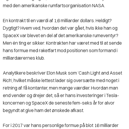
med den amerikanske rumfartsorganisation NASA.
En kontrakt til en værdi af 1,6 milliarder dollars. Heldigt?
Dygtigt? Hvem ved, hvordan det var gået, hvis ikke han og
SpaceX var blevet en del af det amerikanske rumeventyr?
Men én ting er sikker: Kontrakten har været med til at sende
hans formue med raketfart mod positionen som formand i
milliardærernes klub.
Analytikere beskriver Elon Musk som ’Cash Light and Asset
Rich’, hvilket måske lettest lader sig oversætte med noget i
retning af: få kontanter, men mange værdier. Hvordan man
end vender og drejer det, så er hans investeringer i Tesla-
koncernen og SpaceX de seneste fem-seks år for alvor
begyndt at give ham det ønskede afkast.
For i 2017 var hans personlige formue på blot 16 milliarder