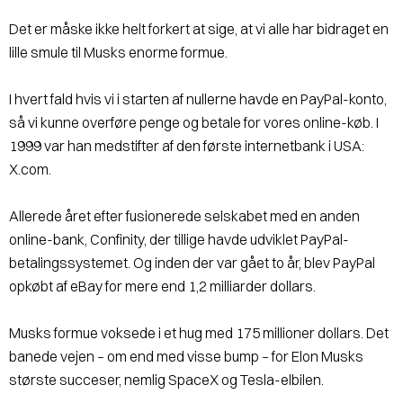
Det er måske ikke helt forkert at sige, at vi alle har bidraget en
lille smule til Musks enorme formue.
I hvert fald hvis vi i starten af nullerne havde en PayPal-konto,
så vi kunne overføre penge og betale for vores online-køb. I
1999 var han medstifter af den første internetbank i USA:
X.com.
Allerede året efter fusionerede selskabet med en anden
online-bank, Confinity, der tillige havde udviklet PayPal-
betalingssystemet. Og inden der var gået to år, blev PayPal
opkøbt af eBay for mere end 1,2 milliarder dollars.
Musks formue voksede i et hug med 175 millioner dollars.
Det
banede vejen – om end med visse bump – for Elon Musks
største succeser, nemlig SpaceX og Tesla-elbilen.