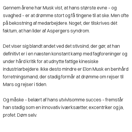
Gennem årene har Musk vist, at hans største evne – og
svaghed – er at drømme stort og få tingene til at ske. Men ofte
på bekostning af medarbejdere. Noget, der tilskrives dét
faktum, at han lider af Aspergers syndrom.
Det viser sig blandt andet ved det stivsind, der gør, at han
definitivt er i en næsten konstant kamp med fagforeninger og
under hård kritik for at udnytte fattige kinesiske
industriarbejdere. Ikke desto mindre er Elon Musk en benhård
forretningsmand, der stadig formår at drømme om rejser til
Mars og rejser i tiden.
Og måske – belært af hans utvivlsomme succes – fremstår
han stadig som en innovativ iværksætter, excentriker og ja,
profet. Døm selv.