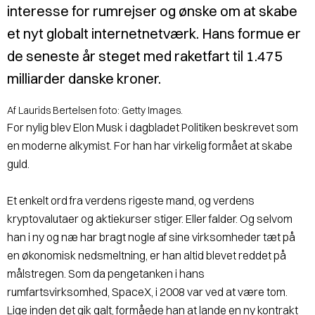
interesse for rumrejser og ønske om at skabe
et nyt globalt internetnetværk. Hans formue er
de seneste år steget med raketfart til 1.475
milliarder danske kroner.
Af Laurids Bertelsen foto: Getty Images.
For nylig blev Elon Musk i dagbladet Politiken beskrevet som
en moderne alkymist. For han har virkelig formået at skabe
guld.
Et enkelt ord fra verdens rigeste mand, og verdens
kryptovalutaer og aktiekurser stiger. Eller falder. Og selvom
han i ny og næ har bragt nogle af sine virksomheder tæt på
en økonomisk nedsmeltning, er han altid blevet reddet på
målstregen. Som da pengetanken i hans
rumfartsvirksomhed, SpaceX, i 2008 var ved at være tom.
Lige inden det gik galt, formåede han at lande en ny kontrakt