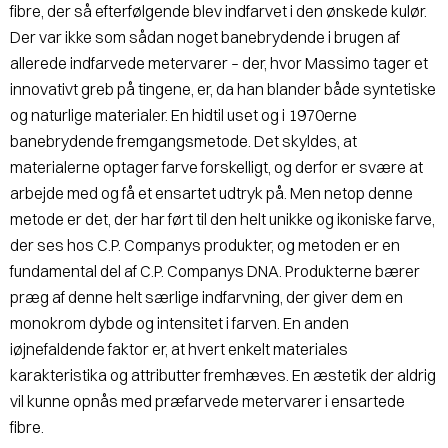
fibre, der så efterfølgende blev indfarvet i den ønskede kulør.
Der var ikke som sådan noget banebrydende i brugen af
allerede indfarvede metervarer – der, hvor Massimo tager et
innovativt greb på tingene, er, da han blander både syntetiske
og naturlige materialer. En hidtil uset og i 1970erne
banebrydende fremgangsmetode. Det skyldes, at
materialerne optager farve forskelligt, og derfor er svære at
arbejde med og få et ensartet udtryk på. Men netop denne
metode er det, der har ført til den helt unikke og ikoniske farve,
der ses hos C.P. Companys produkter, og metoden er en
fundamental del af C.P. Companys DNA. Produkterne bærer
præg af denne helt særlige indfarvning, der giver dem en
monokrom dybde og intensitet i farven. En anden
iøjnefaldende faktor er, at hvert enkelt materiales
karakteristika og attributter fremhæves. En æstetik der aldrig
vil kunne opnås med præfarvede metervarer i ensartede
fibre.