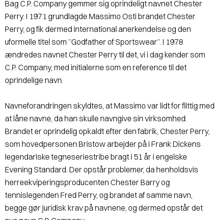
Bag C.P. Company gemmer sig oprindeligt navnet Chester
Perry. I 1971 grundlagde Massimo Osti brandet Chester
Perry, og fik dermed international anerkendelse og den
uformelle titel som ”Godfather of Sportswear”. I 1978
ændredes navnet Chester Perry til det, vi i dag kender som
C.P. Company, med initialerne som en reference til det
oprindelige navn.
Navneforandringen skyldtes, at Massimo var lidt for flittig med
at låne navne, da han skulle navngive sin virksomhed.
Brandet er oprindelig opkaldt efter den fabrik, Chester Perry,
som hovedpersonen Bristow arbejder på i Frank Dickens
legendariske tegneseriestribe bragt i 51 år i engelske
Evening Standard. Der opstår problemer, da henholdsvis
herreekviperingsproducenten Chester Barry og
tennislegenden Fred Perry, og brandet af samme navn,
begge gør juridisk krav på navnene, og dermed opstår det