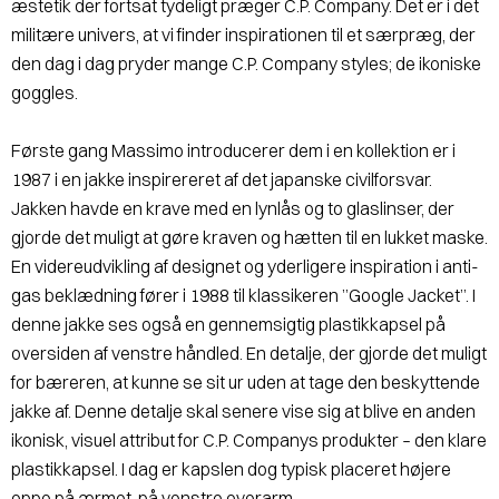
æstetik der fortsat tydeligt præger C.P. Company. Det er i det
militære univers, at vi finder inspirationen til et særpræg, der
den dag i dag pryder mange C.P. Company styles; de ikoniske
goggles.
Første gang Massimo introducerer dem i en kollektion er i
1987 i en jakke inspirereret af det japanske civilforsvar.
Jakken havde en krave med en lynlås og to glaslinser, der
gjorde det muligt at gøre kraven og hætten til en lukket maske.
En videreudvikling af designet og yderligere inspiration i anti-
gas beklædning fører i 1988 til klassikeren ”Google Jacket”. I
denne jakke ses også en gennemsigtig plastikkapsel på
oversiden af venstre håndled. En detalje, der gjorde det muligt
for bæreren, at kunne se sit ur uden at tage den beskyttende
jakke af. Denne detalje skal senere vise sig at blive en anden
ikonisk, visuel attribut for C.P. Companys produkter – den klare
plastikkapsel. I dag er kapslen dog typisk placeret højere
oppe på ærmet, på venstre overarm.