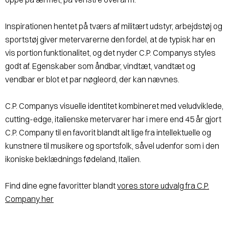
Inspirationen hentet på tværs af militært udstyr, arbejdstøj og
sportstøj giver metervarerne den fordel, at de typisk har en
vis portion funktionalitet, og det nyder C.P. Companys styles
godt af. Egenskaber som åndbar, vindtæt, vandtæt og
vendbar er blot et par nøgleord, der kan nævnes.
C.P. Companys visuelle identitet kombineret med veludviklede,
cutting-edge, italienske metervarer har i mere end 45 år gjort
C.P. Company til en favorit blandt alt lige fra intellektuelle og
kunstnere til musikere og sportsfolk, såvel udenfor som i den
ikoniske beklædnings fødeland, Italien.
Find dine egne favoritter blandt
vores store udvalg fra C.P.
Company her