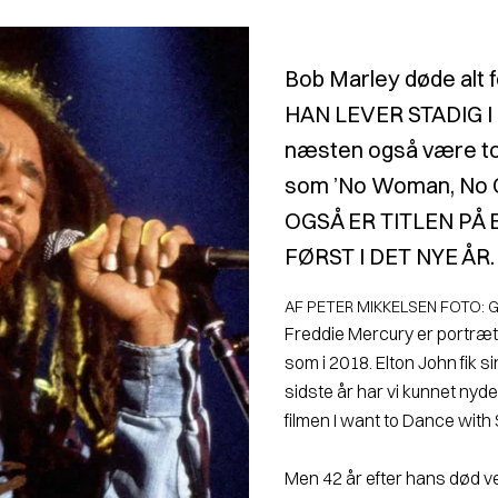
Bob Marley døde alt fo
HAN LEVER STADIG I
næsten også være ton
som ’No Woman, No Cr
OGSÅ ER TITLEN PÅ 
FØRST I DET NYE ÅR.
AF PETER MIKKELSEN FOTO: 
Freddie Mercury er portrætt
som i 2018. Elton John fik sin
sidste år har vi kunnet nyd
filmen I want to Dance wit
Men 42 år efter hans død v