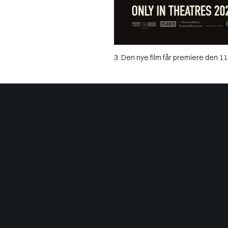
3. Den nye film får premiere den 11