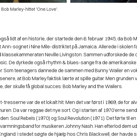
a Bob Marley-hittet 'One Love'.
gså lidt af en historie, der startede den 6. februar 1945, da Bob M
t Ann-sognet i Nine Mile-distriktet på Jamaica. Allerede i skolen 
klassekammeraten Neville Livingston. Sammen udforskede de 
usic. De dyrkede også rhythm & blues-sange fra de amerikanske
er. Som teenagers dannede de sammen med Bunny Wailer en vo
se­nere, at Bob Marley faktisk lærte at spille guitar. Men grunden va
, der skulle få global succes: Bob Marley and the Wailers.
t-tresserne var de et lokalt hit. Men det var først i 1969, de for al
ren. Da var reggae det nye sort. Og i starten af 1970’erne send
en: Soul Rebels (1970) og Soul Revolution (1971). Det førte til en
varmningsband for musikeren Johnny Nash. Han efterlod dem ud
ngland. I stedet søgte de hjælp hos Chris Blackwell, der havde s