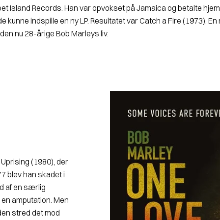
bet Island Records. Han var opvokset på Jamaica og betalte hje
 de kunne indspille en ny LP. Resultatet var Catch a Fire (1973). En
den nu 28-åri­ge Bob Marleys liv.
Uprising (1980), der
77 blev han skadet i
ed af en særlig
å en amputation. Men
uden stred det mod