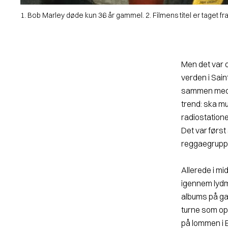
1. Bob Marley døde kun 36 år gammel. 2. Filmens titel er taget fr
Men det var o
verden i Sain
sammen med 
trend: ska m
radiostation
Det var først 
reggaegruppe
Allerede i mid
igennem lydmu
albums på gad
turne som op
på lommen i E