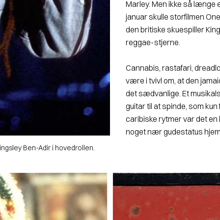
Marley. Men ikke så længe e
januar skulle storfilmen One
den britiske skuespiller Ki
reggae-stjerne.
Cannabis, rastafari, dreadlo
være i tvivl om, at den jam
det sædvanlige. Et musikals
guitar til at spinde, som kun 
caribiske rytmer var det en 
noget nær gudestatus hje
Kingsley Ben-Adir i hovedrollen.