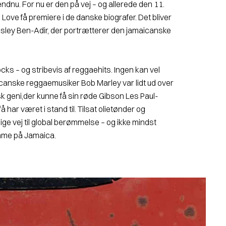
ndnu. For nu er den på vej – og allerede den 11.
 Love få premiere i de danske biografer. Det bliver
ngsley Ben-Adir, der portrætterer den jamaicanske
cks – og stribevis af reggaehits. Ingen kan vel
aicanske reggaemusiker Bob Marley var lidt ud over
k geni,der kunne få sin røde Gibson Les Paul-
få har været i stand til. Tilsat olietønder og
lige vej til global berømmelse – og ikke mindst
mme på Jamaica.