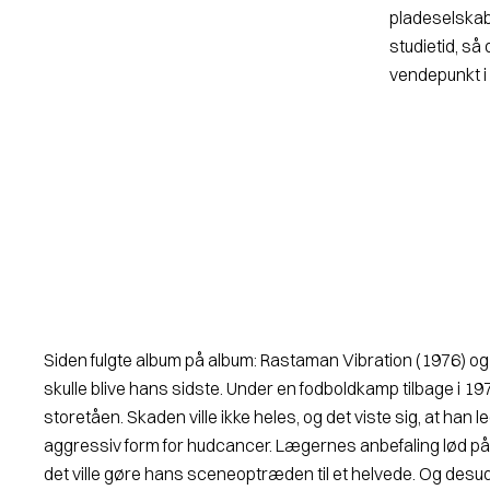
pladesel­ska
studietid, så
vendepunkt i 
Siden fulgte album på album: Rastaman Vibration (1976) og 
skulle blive hans sidste. Under en fodbold­kamp tilbage i 19
storetåen. Skaden ville ikke heles, og det viste sig, at han l
aggressiv form for hudcancer. Lægernes anbefaling lød p
det ville gøre hans sceneoptræden til et helvede. Og des