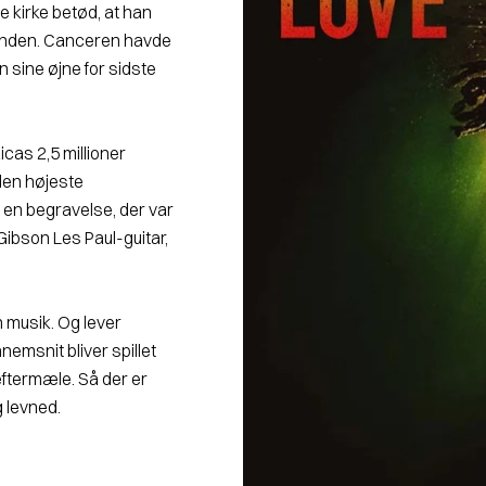
 kirke betød, at han
d enden. Canceren havde
n sine øjne for sidste
cas 2,5 millioner
 den højeste
k en begravelse, der var
Gibson Les Paul-guitar,
.
n musik. Og lever
nemsnit bliver spillet
eftermæle. Så der er
g levned.