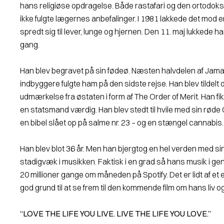
hans religiøse opdragelse. Både rastafari og den ortodokse
ikke fulgte lægernes anbefalinger. I 1981 lak­kede det mo
spredt sig til lever, lunge og hjernen. Den 11. maj lukkede ha
gang.
Han blev begravet på sin fødeø. Næsten halvdelen af Jamai­
indbyggere fulgte ham på den sidste rejse. Han blev tildelt
udmærkelse fra østaten i form af The Or­der of Merit. Han fi
en statsmand værdig. Han blev stedt til hvile med sin røde 
en bibel slået op på salme nr. 23 – og en stængel cannabis
Han blev blot 36 år. Men han bjergtog en hel verden med si
stadigvæk i musikken. Faktisk i en grad så hans musik i gen
20 millioner gange om måneden på Spotify. Det er lidt af et 
god grund til at se frem til den kommende film om hans liv o
“LOVE THE LIFE YOU LIVE. LIVE THE LIFE YOU LOVE.”