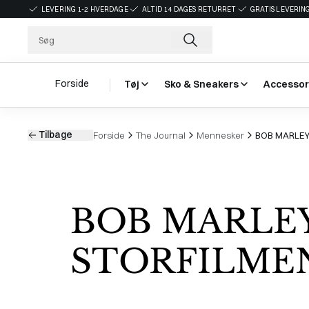
LEVERING 1-2 HVERDAGE
ALTID 14 DAGES RETURRET
GRATIS LEVERING
Forside
Tøj
Sko & Sneakers
Accessor
Tilbage
Forside
The Journal
Mennesker
BOB MARLEY 
BOB MARLE
STORFILME