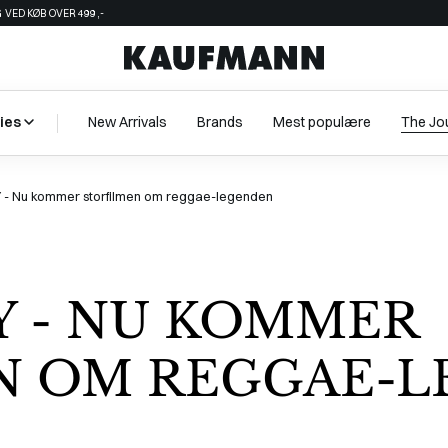
 VED KØB OVER 499,-
ies
New Arrivals
Brands
Mest populære
The Jo
- Nu kommer storfilmen om reggae-legenden
Y - NU KOMMER
N OM REGGAE-