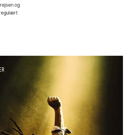
mrejsen og
 regulært