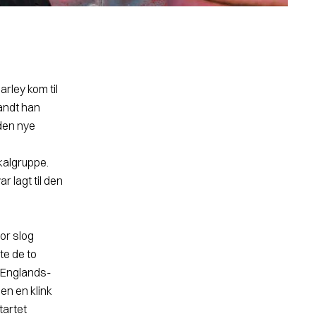
arley kom til
fandt han
den nye
kalgruppe.
r lagt til den
vor slog
te de to
 Eng­lands-
en en klink
tartet