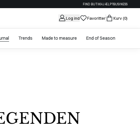
FIND BUTIK
HJÆLP?
BUSINESS
Log ind
Favoritter
Kurv
(0)
urnal
Trends
Made to measure
End of Season
LEGENDEN