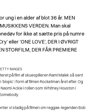
r ung i en alder af blot 36 år. MEN
 MUSIKKENS VERDEN. Man skal
edøv for ikke at sætte pris på numre
y’ eller ’ONE LOVE’, DER I ØVRIGT
EN STORFILM, DER FÅR PREMIERE
GETTY IMAGES
eret på film af skuespilleren Rami Malek så sent
 ’bio­pic’ i form af filmen Rocketman året efter. Og
e Naomi Ackie i rollen som Whitney Houston i
h Somebody.
enter vi stadig på filmen om reg­gae-legenden Bob