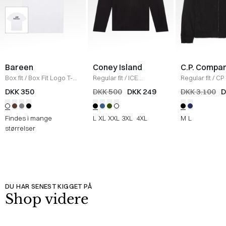
Bareen
Coney Island
C.P. Compa
Box fit
/
Box Fit Logo T-
Regular fit
/
ICE
Regular fit
/
CP 
shirt
/
WHITE
Sweatshirt
/
BLACK
Jakke
/
SORT
DKK 350
DKK 500
DKK 249
DKK 3.100
D
Findes i mange
L
XL
XXL
3XL
4XL
M
L
størrelser
DU HAR SENEST KIGGET PÅ
Shop videre