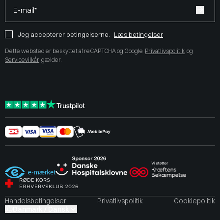
E-mail*
Jeg accepterer betingelserne.
Læs betingelser
Dette websted er beskyttet af reCAPTCHA og Google
Privatlivspolitik
og
Servicevilkår
gælder.
Handelsbetingelser
Privatlivspolitik
Cookiepolitik
Danmark / Dansk