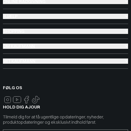
ONLINE RÅDGIVNING
HJÆLP
SHOPPING
OM KAUFMANN
MIT KAUFMANN
FØLG OS
HOLD DIG AJOUR
Tilmeld dig for at få ugentlige opdateringer, nyheder,
produktopdateringer og eksklusivt indhold først.