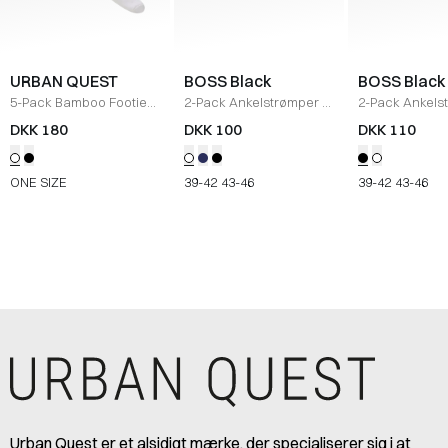
URBAN QUEST
BOSS Black
BOSS Black
5-Pack Bamboo Footies
2-Pack Ankelstrømper
/
2-Pack Ankels
/
HVID
HVID
SORT
DKK 180
DKK 100
DKK 110
ONE SIZE
39-42
43-46
39-42
43-46
Urban Quest er et alsidigt mærke, der specialiserer sig i at