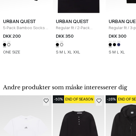
URBAN QUEST
URBAN QUEST
URBAN QUE
5-Pack Bamboo Socks
/
Regular fit
/
2-Pack
Regular fit
/
3-
SORT
Bamboo Tank Top
/
Leg Bamboo Ti
DKK 200
DKK 350
DKK 300
SORT
Underbukser
/
ONE SIZE
S
M
L
XL
XXL
S
M
L
XL
Andre produkter som måske interesserer dig
-50%
END OF SEASON
-26%
END OF S