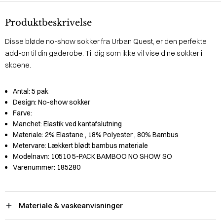
Produktbeskrivelse
Disse bløde no-show sokker fra Urban Quest, er den perfekte
add-on til din gaderobe. Til dig som ikke vil vise dine sokker i
skoene.
Antal:
5 pak
Design:
No-show sokker
Farve:
Manchet:
Elastik ved kantafslutning
Materiale:
2% Elastane
, 18% Polyester
, 80% Bambus
Metervare:
Lækkert blødt bambus materiale
Modelnavn:
10510 5-PACK BAMBOO NO SHOW SO
Varenummer:
185280
Materiale & vaskeanvisninger