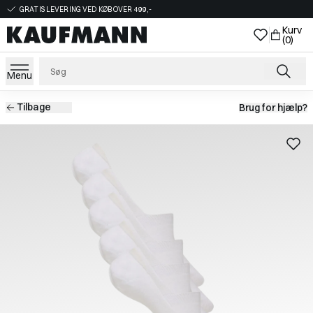
GRATIS LEVERING VED KØB OVER 499,-
Kurv
(0)
Menu
Tilbage
Brug for hjælp?