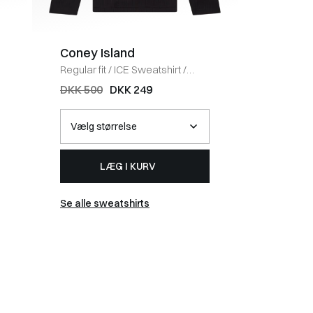
Coney Island
BOSS 
Regular fit
/
ICE Sweatshirt
/
Regular fi
BLACK
HVID
DKK 500
DKK 249
DKK 40
LÆG I KURV
Se alle sweatshirts
Se alle t-