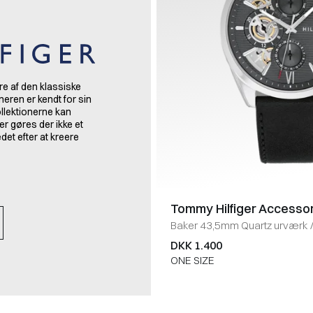
re af den klassiske
gneren er kendt for sin
ollektionerne kan
r gøres der ikke et
et efter at kreere
Tommy Hilfiger Accesso
Baker 43,5mm Quartz urværk
DKK 1.400
ONE SIZE