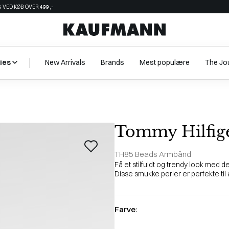
 VED KØB OVER 499,-
ies
New Arrivals
Brands
Mest populære
The Jo
Tommy Hilfige
TH85 Beads Armbånd
Få et stilfuldt og trendy look med d
Disse smukke perler er perfekte til at t
Farve: