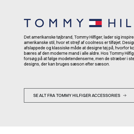
Det amerikanske tøjbrand, Tommy Hilfiger, lader sig inspire
amerikanske stil, hvor et strejf af coolness er tilføjet. Desi
afslappede og klassiske måde at designe tøj på, hvorfor k
bæres af den moderne mand i alle aldre. Hos Tommy Hilfige
forsøg på at følge modetendenserne, men de stræber i sted
designs, der kan bruges sæson efter sæson.
SE ALT FRA TOMMY HILFIGER ACCESSORIES