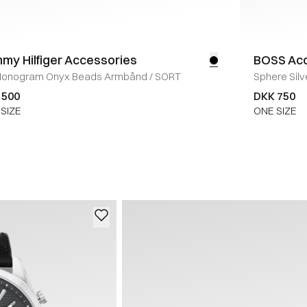
my Hilfiger Accessories
BOSS Ac
Monogram Onyx Beads Armbånd
/
SORT
Sphere Sil
 500
DKK 750
SIZE
ONE SIZE