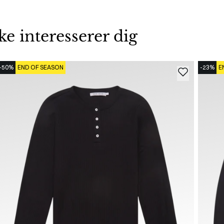
 interesserer dig
-50%
END OF SEASON
-23%
E