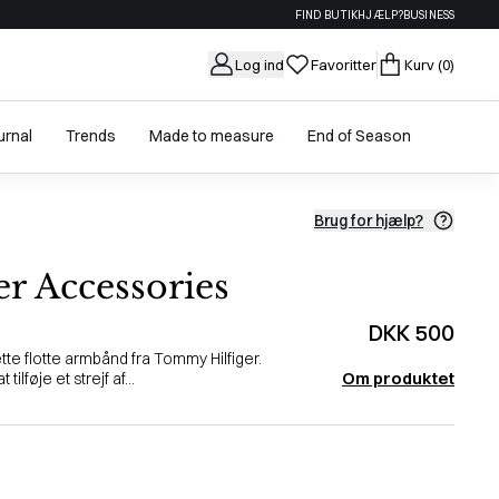
FIND BUTIK
HJÆLP?
BUSINESS
Log ind
Favoritter
Kurv
(0)
urnal
Trends
Made to measure
End of Season
Brug for hjælp?
r Accessories
DKK 500
ette flotte armbånd fra Tommy Hilfiger.
Om produktet
ilføje et strejf af...