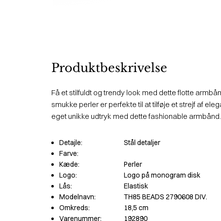
Produktbeskrivelse
Få et stilfuldt og trendy look med dette flotte armbå
smukke perler er perfekte til at tilføje et strejf af elega
eget unikke udtryk med dette fashionable armbånd.
Detajle:
Stål detaljer
Farve:
Kæde:
Perler
Logo:
Logo på monogram disk
Lås:
Elastisk
Modelnavn:
TH85 BEADS 2790608 DIV.
Omkreds:
18,5 cm
Varenummer:
192890