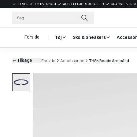
LEVERING 1-2 HVERDAGE
ALTID 14 DAGES RETURRET
GRATIS LEVERING
Forside
Tøj
Sko & Sneakers
Accessor
Tilbage
Forside
Accessories
TH85 Beads Armbånd