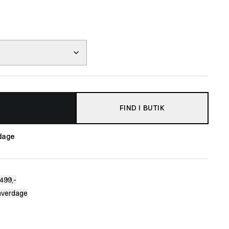
FIND I BUTIK
dage
499,-
 hverdage