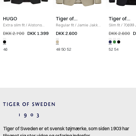
HUGO
Tiger of
Tiger of
Sweden
Sweden
Extra slim fit
/
Alstons
Regular fit
/
Jamie Jakke
Slim fit
/
70699 
Smoking Jakke
/
SORT
/
SAND
Blazer
/
NAVY
DKK 2.700
DKK 1.399
DKK 2.600
DKK 2.600
D
46
48
50
52
52
54
Tiger of Sweden er et svensk tøjmærke, som siden 1903 har
tilegnet sig stor viden og erfaring indenfor