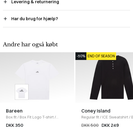
Levering & returnering
Har du brug for hjælp?
Andre har også købt
-50%
END OF SEASON
Bareen
Coney Island
Box fit
/
Box Fit Logo T-shirt
/
Regular fit
/
ICE Sweatshirt
/
WHITE
DKK 350
DKK 500
DKK 249