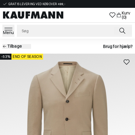
GRATIS LEVERING VED KØB OVER 499,-
Kurv
(0)
Menu
Tilbage
Brug for hjælp?
-53%
END OF SEASON