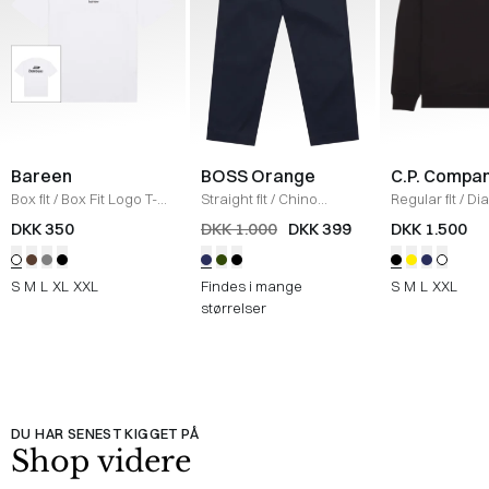
Bareen
BOSS Orange
C.P. Compa
Box fit
/
Box Fit Logo T-
Straight fit
/
Chino
Regular fit
/
Di
shirt
/
WHITE
Straight
/
NAVY
Raised Fleece
DKK 350
DKK 1.000
DKK 399
DKK 1.500
Neck Sweatshi
S
M
L
XL
XXL
Findes i mange
S
M
L
XXL
størrelser
DU HAR SENEST KIGGET PÅ
Shop videre