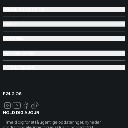
ONLINE RÅDGIVNING
HJÆLP
SHOPPING
OM KAUFMANN
MIT KAUFMANN
FØLG OS
HOLD DIG AJOUR
Tilmeld dig for at få ugentlige opdateringer, nyheder,
produktopdateringer og eksklusivt indhold først.