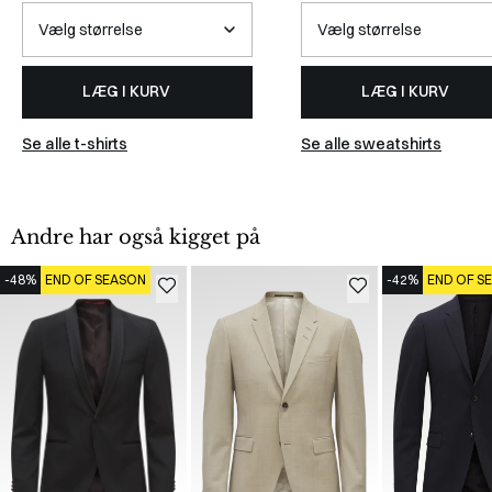
LÆG I KURV
LÆG I KURV
Se alle t-shirts
Se alle sweatshirts
Andre har også kigget på
-48%
END OF SEASON
-42%
END OF S