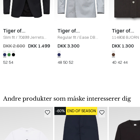
Tiger of
Tiger of
Tiger of
Sweden
Sweden
Sweden
Slim fit
/
70699 Jerrets
Regular fit
/
Ease DB
114806 BJORN
Blazer
/
NAVY
Blazer Jakke
/
BLUE ST
/
BRUN
DKK 2.600
DKK 1.499
DKK 3.300
DKK 1.300
52
54
48
50
52
40
42
44
Andre produkter som måske interesserer dig
-60%
END OF SEASON