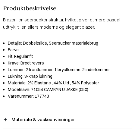
Produktbeskrivelse
Blazer i en seersucker struktur, hvilket giver et mere casual
udtryk, til en ellers moderne og elegant blazer.
Detajle:
Dobbeltslids, Seersucker materialebrug
Farve:
Fit:
Regular fit
Krave:
Bredt revers
Lommer:
2 frontlommer, 1 brystlomme, 2 inderlommer
Lukning:
3-knap lukning
Materiale:
2% Elastane
, 44% Uld
, 54% Polyester
Modelnavn:
71054 CAMRYN U JAKKE (050)
Varenummer:
177743
Materiale & vaskeanvisninger