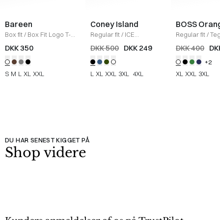
Bareen
Coney Island
BOSS Oran
Box fit
/
Box Fit Logo T-
Regular fit
/
ICE
Regular fit
/
Teg
shirt
/
WHITE
Sweatshirt
/
BLACK
Shirt
/
HVID
DKK 350
DKK 500
DKK 249
DKK 400
DK
+2
S
M
L
XL
XXL
L
XL
XXL
3XL
4XL
XL
XXL
3XL
DU HAR SENEST KIGGET PÅ
Shop videre