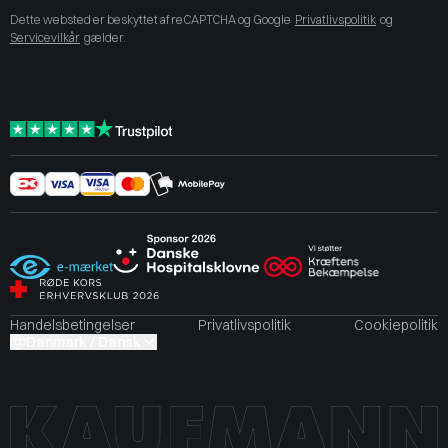
Dette websted er beskyttet af reCAPTCHA og Google
Privatlivspolitik
og
Servicevilkår
gælder.
Handelsbetingelser
Privatlivspolitik
Cookiepolitik
Danmark / Dansk