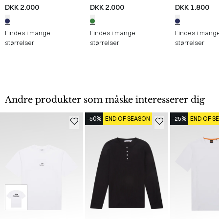
Blazer
/
BLÅ
Blazerjakke
/
GRØN
Blazer
/
NAVY
DKK 2.000
DKK 2.000
DKK 1.800
Findes i mange
Findes i mange
Findes i mang
størrelser
størrelser
størrelser
Andre produkter som måske interesserer dig
-50%
END OF SEASON
-25%
END OF S