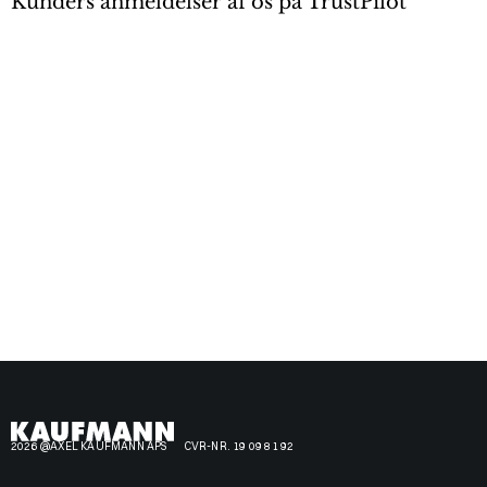
Kunders anmeldelser af os på TrustPilot
2026 @AXEL KAUFMANN APS
CVR-NR. 19 09 81 92