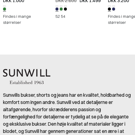
DKK 1.000
DKK 2.600
DKK 1.499
DKK 3.200
Findes i mange
52
54
Findes i mang
størrelser
størrelser
Sunwills bukser, shorts og jeans har en kvalitet, holdbarhed og
komfort som ingen andre. Sunwill ved at detaljerne er
altafgørende, hvorfor skrædderens passion og
forfængelighed for detaljerne er tydelig at se på de elegante
og eksklusive bukser. Den høje kvalitet af materialer ligger i
blodet, og Sunwill har gennem generationer sat en ære i at