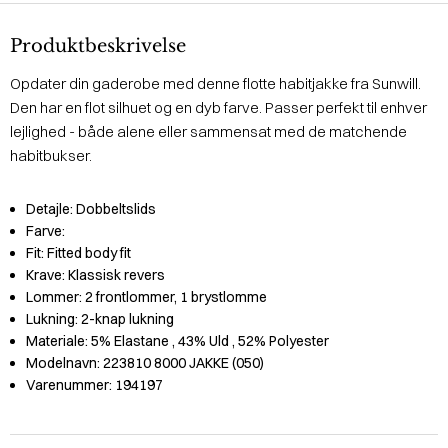
Produktbeskrivelse
Opdater din gaderobe med denne flotte habitjakke fra Sunwill.
Den har en flot silhuet og en dyb farve. Passer perfekt til enhver
lejlighed - både alene eller sammensat med de matchende
habitbukser.
Detajle:
Dobbeltslids
Farve:
Fit:
Fitted body fit
Krave:
Klassisk revers
Lommer:
2 frontlommer, 1 brystlomme
Lukning:
2-knap lukning
Materiale:
5% Elastane
, 43% Uld
, 52% Polyester
Modelnavn:
223810 8000 JAKKE (050)
Varenummer:
194197