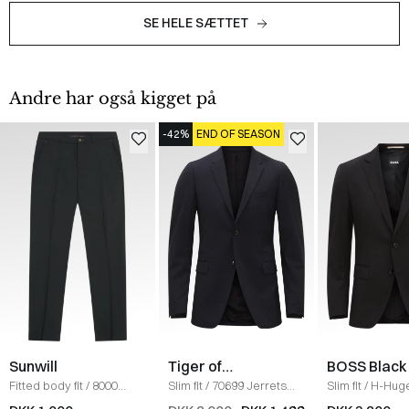
SE HELE SÆTTET
Andre har også kigget på
-42%
END OF SEASON
Sunwill
Tiger of
BOSS Black
Sweden
Fitted body fit
/
8000
Slim fit
/
70699 Jerrets
Slim fit
/
H-Huge
Habitbukser
/
GRØN
Blazer
/
NAVY
SORT