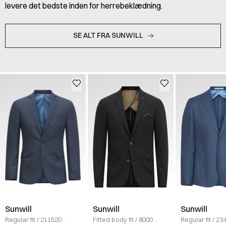
levere det bedste inden for herrebeklædning.
SE ALT FRA SUNWILL
Sunwill
Sunwill
Sunwill
Regular fit
/
211520
Fitted body fit
/
8000
Regular fit
/
23