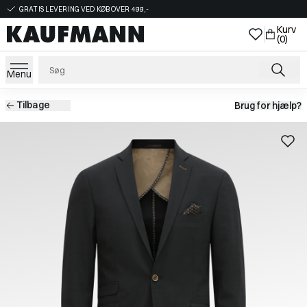
GRATIS LEVERING VED KØB OVER 499,-
Kurv
(0)
Menu
Tilbage
Brug for hjælp?