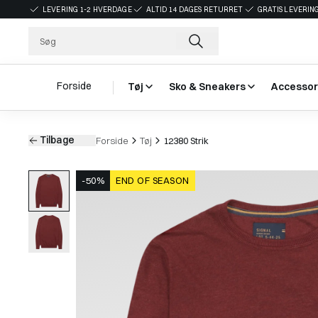
LEVERING 1-2 HVERDAGE
ALTID 14 DAGES RETURRET
GRATIS LEVERING
Forside
Tøj
Sko & Sneakers
Accessor
Tilbage
Forside
Tøj
12380 Strik
-50%
END OF SEASON