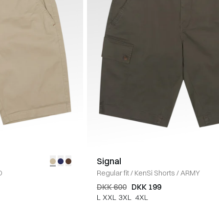
Signal
D
Regular fit
/
KenSi Shorts
/
ARMY
DKK 600
DKK 199
L
XXL
3XL
4XL