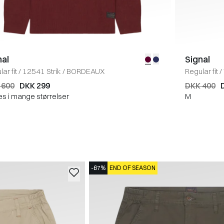
nal
Signal
ar fit
/
12541 Strik
/
BORDEAUX
Regular fit
/
 600
DKK 299
DKK 400
es i mange størrelser
M
-67%
END OF SEASON