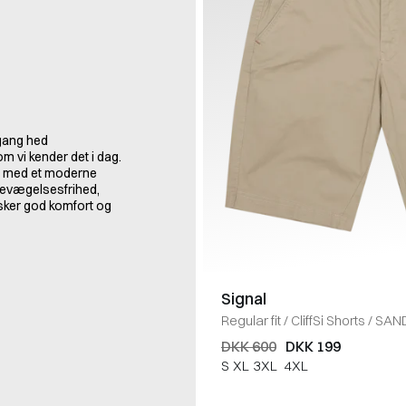
ngang hed
m vi kender det i dag.
r med et moderne
g bevægelsesfrihed,
nsker god komfort og
Signal
Regular fit
/
CliffSi Shorts
/
SAN
DKK 600
DKK 199
S
XL
3XL
4XL