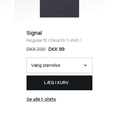
Signal
Signal
Regular fit
/
DeanSi T-shirt
/
Regular fi
NAVY MEL
T-shirt
/
DKK 200
DKK 99
DKK 40
LÆG I KURV
Se alle t-shirts
Se alle t-