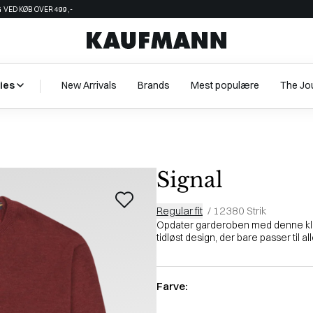
 VED KØB OVER 499,-
ies
New Arrivals
Brands
Mest populære
The Jo
Signal
Regular fit
/
12380 Strik
Opdater garderoben med denne klass
tidløst design, der bare passer til al
Farve: