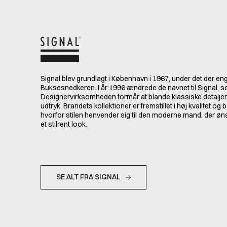
Signal blev grundlagt i København i 1967, under det der e
Buksesnedkeren. I år 1996 ændrede de navnet til Signal, so
Designervirksomheden formår at blande klassiske detalje
udtryk. Brandets kollektioner er fremstillet i høj kvalitet o
hvorfor stilen henvender sig til den moderne mand, der ø
et stilrent look.
SE ALT FRA SIGNAL