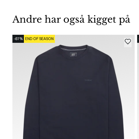
Andre har også kigget på
-67%
END OF SEASON