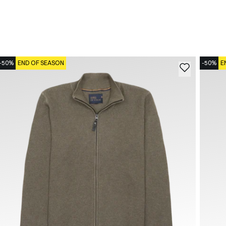
-50%
END OF SEASON
-50%
E