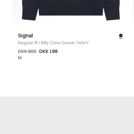
Signal
Regular fit
/
Billy Crew Sweat
/
NAVY
DKK 600
DKK 199
M