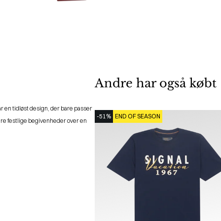
Andre har også købt
 en tidløst design, der bare passer
-51%
END OF SEASON
mere festlige begivenheder over en