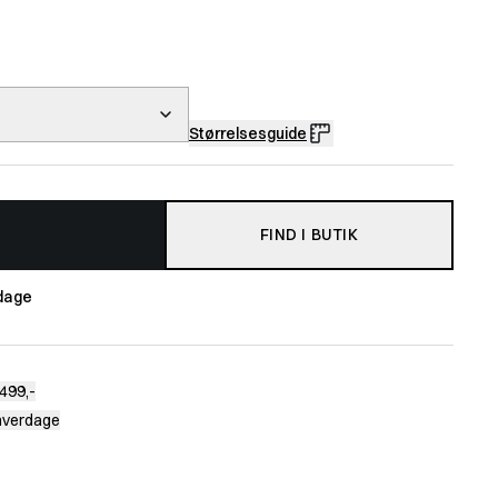
Størrelsesguide
FIND I BUTIK
dage
499,-
 hverdage