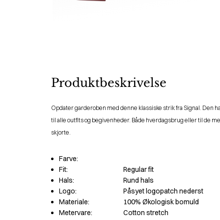
Produktbeskrivelse
Opdater garderoben med denne klassiske strik fra Signal. Den har
til alle outfits og begivenheder. Både hverdagsbrug eller til de 
skjorte.
Farve:
Fit:
Regular fit
Hals:
Rund hals
Logo:
Påsyet logopatch nederst
Materiale:
100% Økologisk bomuld
Metervare:
Cotton stretch