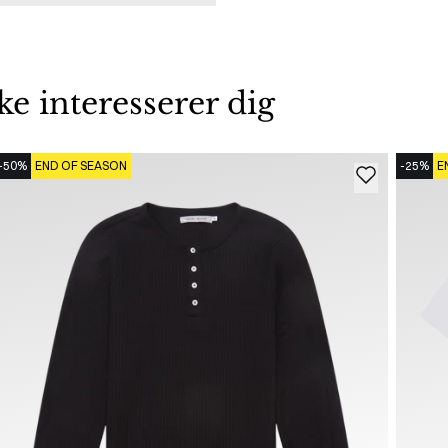
 interesserer dig
-50%
END OF SEASON
-25%
E