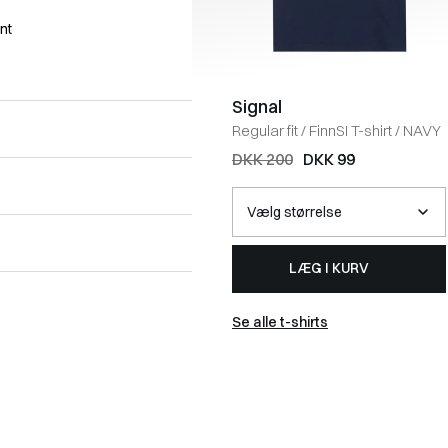
nt
Signal
Regular fit
/
FinnSI T-shirt
/
NAVY
DKK 200
DKK 99
LÆG I KURV
Se alle t-shirts