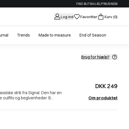
FIND BUTIK
HJÆLP?
BUSINESS
Log ind
Favoritter
Kurv
(0)
urnal
Trends
Made to measure
End of Season
Brug for hjælp?
DKK 249
iske strik fra Signal. Den har en
Om produktet
le outfits og begivenheder. B...