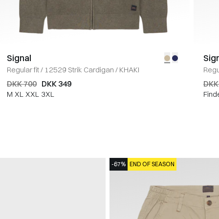
Signal
Sig
Regular fit
/
12529 Strik Cardigan
/
KHAKI
Regul
DKK 700
DKK 349
DKK
M
XL
XXL
3XL
Find
-67%
END OF SEASON