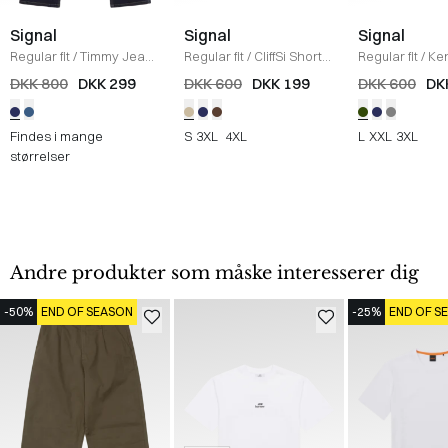
Signal
Signal
Signal
Regular fit
/
Timmy Jeans
Regular fit
/
CliffSi Shorts
Regular fit
/
Ken
/
NAVY
/
SAND
/
ARMY
DKK 800
DKK 299
DKK 600
DKK 199
DKK 600
DK
Findes i mange
S
3XL
4XL
L
XXL
3XL
størrelser
Andre produkter som måske interesserer dig
-50%
END OF SEASON
-25%
END OF S