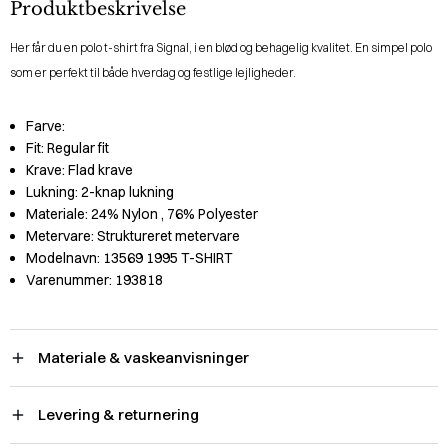
Produktbeskrivelse
Her får du en polo t-shirt fra Signal, i en blød og behagelig kvalitet. En simpel polo
som er perfekt til både hverdag og festlige lejligheder.
Farve:
Fit:
Regular fit
Krave:
Flad krave
Lukning:
2-knap lukning
Materiale:
24% Nylon
, 76% Polyester
Metervare:
Struktureret metervare
Modelnavn:
13569 1995 T-SHIRT
Varenummer:
193818
Materiale & vaskeanvisninger
Levering & returnering