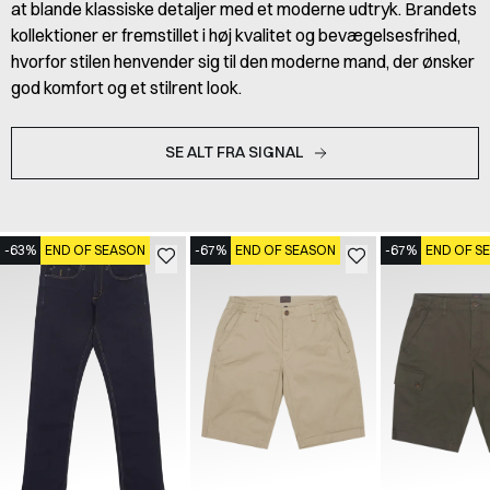
at blande klassiske detaljer med et moderne udtryk. Brandets
kollektioner er fremstillet i høj kvalitet og bevægelsesfrihed,
hvorfor stilen henvender sig til den moderne mand, der ønsker
god komfort og et stilrent look.
SE ALT FRA SIGNAL
-63%
END OF SEASON
-67%
END OF SEASON
-67%
END OF S