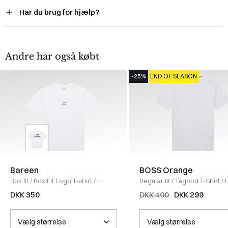
Har du brug for hjælp?
Andre har også købt
-25%
END OF SEASON
Bareen
BOSS Orange
Box fit
/
Box Fit Logo T-shirt
/
Regular fit
/
Tegood T-Shirt
/
WHITE
DKK 350
DKK 400
DKK 299