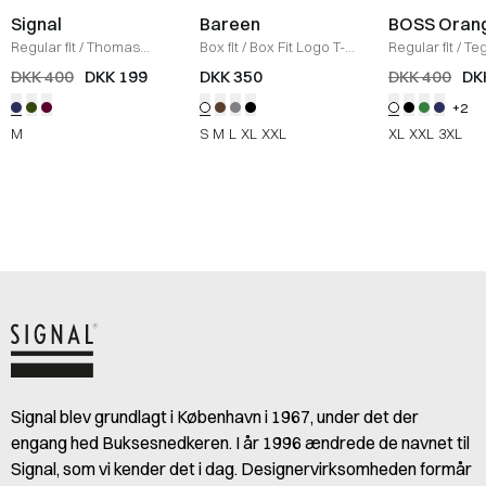
Signal
Bareen
BOSS Oran
Regular fit
/
Thomas
Box fit
/
Box Fit Logo T-
Regular fit
/
Teg
Tech Polo T-shirt
/
NAVY
shirt
/
WHITE
Shirt
/
HVID
DKK 400
DKK 199
DKK 350
DKK 400
DK
MEL
+2
M
S
M
L
XL
XXL
XL
XXL
3XL
Signal blev grundlagt i København i 1967, under det der
engang hed Buksesnedkeren. I år 1996 ændrede de navnet til
Signal, som vi kender det i dag. Designervirksomheden formår