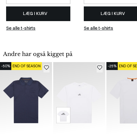
LÆG I KURV
LÆG I KURV
Se alle t-shirts
Se alle t-shirts
Andre har også kigget på
-50%
END OF SEASON
-25%
END OF S