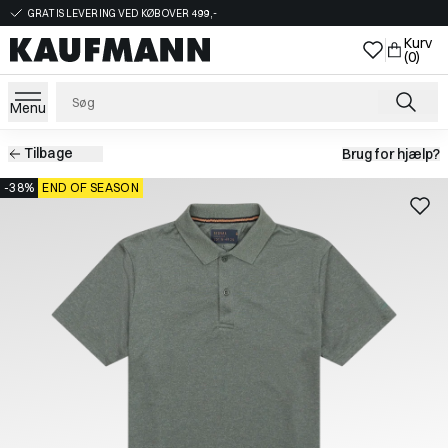
GRATIS LEVERING VED KØB OVER 499,-
Kurv
(0)
Menu
Tilbage
Brug for hjælp?
-38%
END OF SEASON