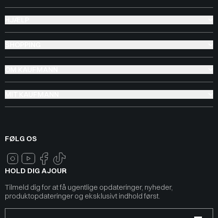
HJÆLP
SHOPPING
OM KAUFMANN
MIT KAUFMANN
FØLG OS
HOLD DIG AJOUR
Tilmeld dig for at få ugentlige opdateringer, nyheder,
produktopdateringer og eksklusivt indhold først.