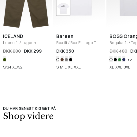
ICELAND
Bareen
BOSS Oran
Loose fit
/
Lagoon
Box fit
/
Box Fit Logo T-
Regular fit
/
Teg
Bukser
/
OLIVE
shirt
/
WHITE
Shirt
/
HVID
DKK 600
DKK 299
DKK 350
DKK 400
DK
+2
S/34
XL/32
S
M
L
XL
XXL
XL
XXL
3XL
DU HAR SENEST KIGGET PÅ
Shop videre