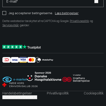
E-mail*
Jeg accepterer betingelserne.
Læs betingelser
Dette websted er beskyttet af reCAPTCHA og Google
Privatlivspolitik
og
Servicevilkår
gælder.
Handelsbetingelser
Privatlivspolitik
Cookiepolitik
Danmark / Dansk