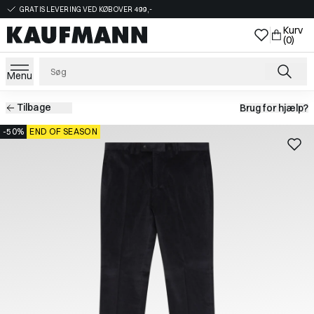
GRATIS LEVERING VED KØB OVER 499,-
Kurv
(0)
Menu
Tilbage
Brug for hjælp?
-50%
END OF SEASON