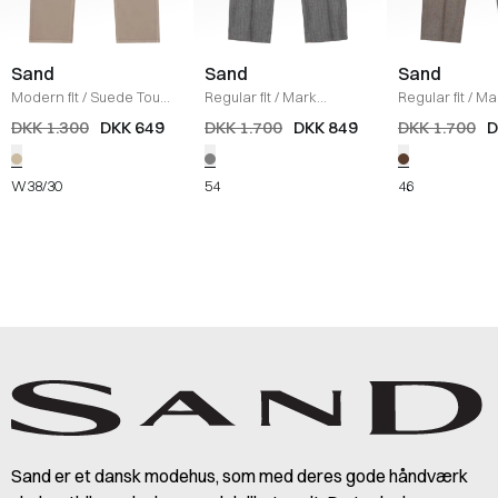
Sand
Sand
Sand
Modern fit
/
Suede Touch
Regular fit
/
Mark
Regular fit
/
Mar
Burton Jeans
/
SAND
Habitbukser
/
GRÅ
Bukser
/
BRUN
DKK 1.300
DKK 649
DKK 1.700
DKK 849
DKK 1.700
D
W38/30
54
46
Sand er et dansk modehus, som med deres gode håndværk