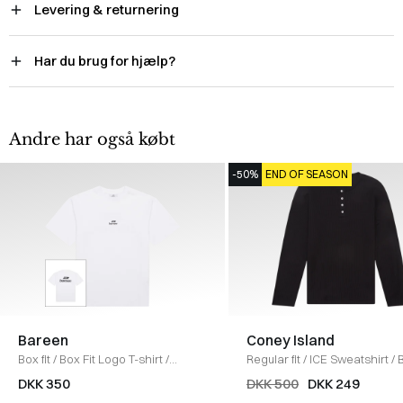
Levering & returnering
Har du brug for hjælp?
Andre har også købt
-50%
END OF SEASON
Bareen
Coney Island
Box fit
/
Box Fit Logo T-shirt
/
Regular fit
/
ICE Sweatshirt
/
WHITE
DKK 350
DKK 500
DKK 249