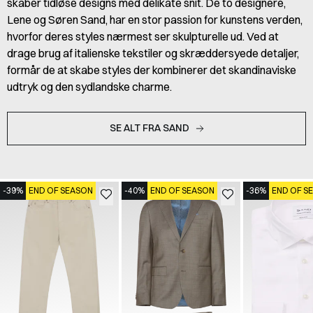
skaber tidløse designs med delikate snit. De to designere,
Lene og Søren Sand, har en stor passion for kunstens verden,
hvorfor deres styles nærmest ser skulpturelle ud. Ved at
drage brug af italienske tekstiler og skræddersyede detaljer,
formår de at skabe styles der kombinerer det skandinaviske
udtryk og den sydlandske charme.
SE ALT FRA SAND
-39%
END OF SEASON
-40%
END OF SEASON
-36%
END OF S