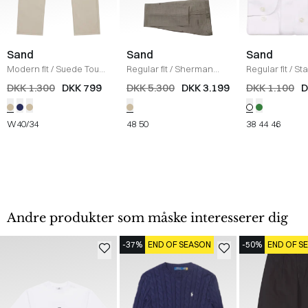
Sand
Sand
Sand
Modern fit
/
Suede Touch
Regular fit
/
Sherman
Regular fit
/
Sta
Burton Bukser
/
SAND
Napoli Habit
/
SAND
Skjorte
/
HVID
DKK 1.300
DKK 799
DKK 5.300
DKK 3.199
DKK 1.100
D
W40/34
48
50
38
44
46
Andre produkter som måske interesserer dig
-37%
END OF SEASON
-50%
END OF S