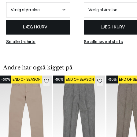
LÆG I KURV
LÆG I KURV
Se alle t-shirts
Se alle sweatshirts
Andre har også kigget på
-50%
END OF SEASON
-50%
END OF SEASON
-50%
END OF S