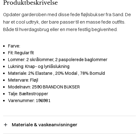
Produktbeskrivelse
Opdater garderoben med disse fede fløjlsbukser fra Sand. De
har et cool udtryk, der bare passer til en masse fede outfits.
Både til hverdagsbrug eller en mere festlig begivenhed.
Farve:
Fit:
Regular fit
Lommer:
2 skrålommer, 2 paspolerede baglommer
Lukning:
Knap- og lynlåslukning
Materiale:
2% Elastane
, 20% Modal
, 78% Bomuld
Metervare:
Fløjl
Modelnavn:
2590 BRANDON BUKSER
Talje:
Bæltestropper
Varenummer:
196981
Materiale & vaskeanvisninger