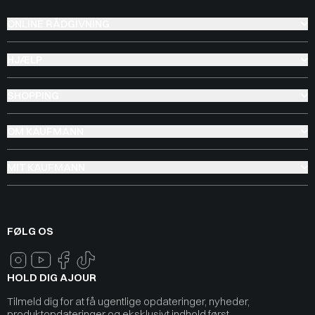
ONLINE RÅDGIVNING
HJÆLP
SHOPPING
OM KAUFMANN
MIT KAUFMANN
FØLG OS
HOLD DIG AJOUR
Tilmeld dig for at få ugentlige opdateringer, nyheder,
produktopdateringer og eksklusivt indhold først.