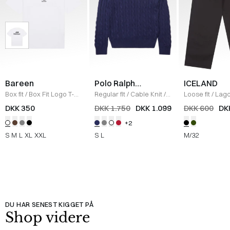
Bareen
Polo Ralph
ICELAND
Lauren
Box fit
/
Box Fit Logo T-
Regular fit
/
Cable Knit
/
Loose fit
/
Lag
shirt
/
WHITE
NAVY
Bukser
/
BLAC
DKK 350
DKK 1.750
DKK 1.099
DKK 600
DK
+2
S
M
L
XL
XXL
S
L
M/32
DU HAR SENEST KIGGET PÅ
Shop videre