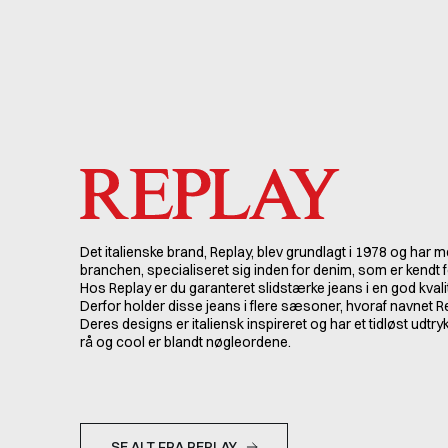
Det italienske brand, Replay, blev grundlagt i 1978 og har 
branchen, specialiseret sig inden for denim, som er kendt f
Hos Replay er du garanteret slidstærke jeans i en god kval
Derfor holder disse jeans i flere sæsoner, hvoraf navnet R
Deres designs er italiensk inspireret og har et tidløst udt
rå og cool er blandt nøgleordene.
SE ALT FRA REPLAY