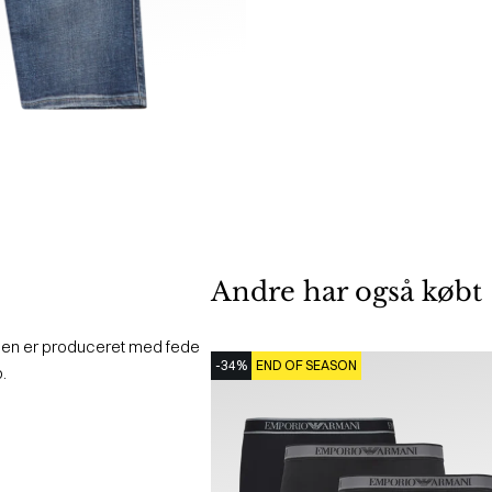
Andre har også købt
e. Den er produceret med fede
-34%
END OF SEASON
p.