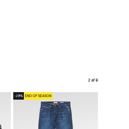
2 af 6
-29%
END OF SEASON