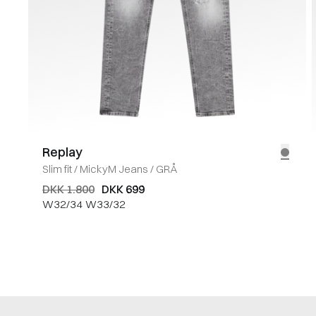
Replay
Slim fit
/
MickyM Jeans
/
GRÅ
DKK 1.800
DKK 699
W32/34
W33/32