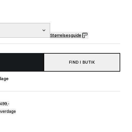
Størrelsesguide
FIND I BUTIK
dage
499,-
 hverdage