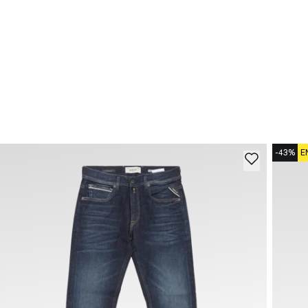
-43%
E