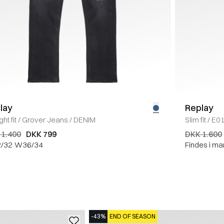
lay
Replay
ght fit
/
Grover Jeans
/
DENIM
Slim fit
/
E01
 1.400
DKK 799
DKK 1.600
/32
W36/34
Findes i ma
-43%
END OF SEASON