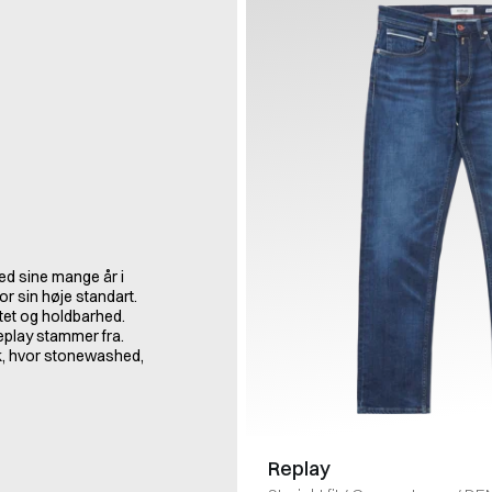
med sine mange år i
or sin høje standart.
itet og holdbarhed.
eplay stammer fra.
ryk, hvor stonewashed,
Replay