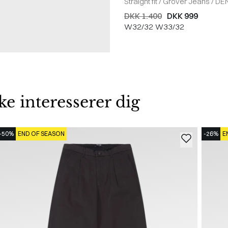
Straight fit
/
Grover Jeans
/
DE
DKK 1.400
DKK 999
W32/32
W33/32
 interesserer dig
-50%
END OF SEASON
-26%
E