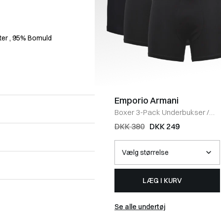
ter
, 95% Bomuld
Emporio Armani
Boxer 3-Pack Underbukser
/
BLACK
DKK 380
DKK 249
LÆG I KURV
Se alle undertøj