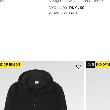
NIM
Straight fit
/
Grover Jeans
/
DENIM
DKK 1.400
DKK 799
W32/32
W36/34
ND OF SEASON
-37%
END OF S