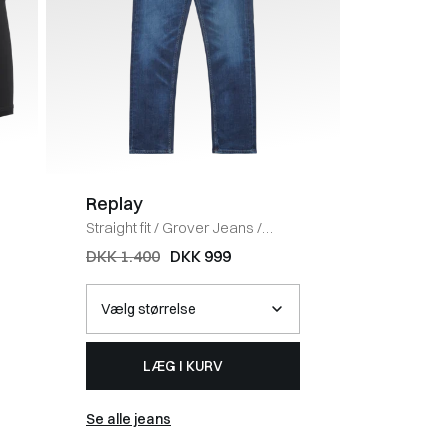
Replay
G-star
Straight fit
/
Grover Jeans
/
Regular t
DENIM
Tapered
DKK 1.400
DKK 999
DKK 95
AZURE
LÆG I KURV
Se alle jeans
Se alle j