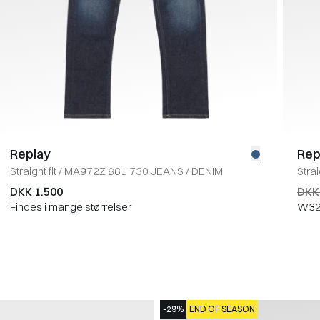
Replay
Rep
Straight fit
/
MA972Z 661 730 JEANS
/
DENIM
Strai
DKK 1.500
DKK
Findes i mange størrelser
W32
-29%
END OF SEASON