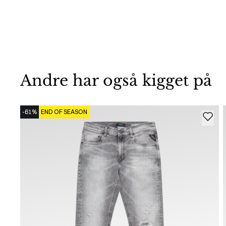
Andre har også kigget på
-61%
END OF SEASON