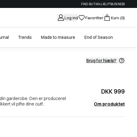
FIND BUTIK
HJÆLP?
BUSINESS
Log ind
Favoritter
Kurv
(0)
urnal
Trends
Made to measure
End of Season
Brug for hjælp?
DKK 999
til din garderobe. Den er produceret
Om produktet
ert vil pifte dine outf...