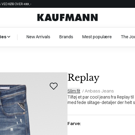
 VED KØB OVER 499,-
ies
New Arrivals
Brands
Mest populære
The Jo
Replay
Slim fit
/
Anbass Jeans
Tilføj et par cool jeans fra Replay 
med fede slitage-detaljer der helt sikk
Farve: