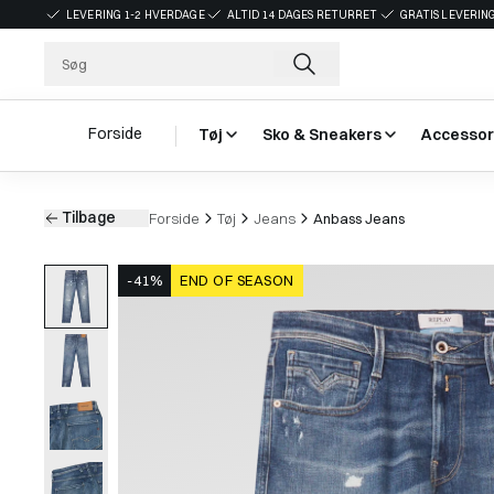
LEVERING 1-2 HVERDAGE
ALTID 14 DAGES RETURRET
GRATIS LEVERING
Forside
Tøj
Sko & Sneakers
Accessor
Tilbage
Forside
Tøj
Jeans
Anbass Jeans
-41%
END OF SEASON