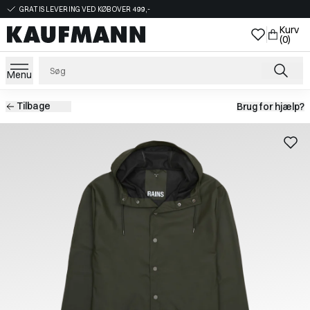
GRATIS LEVERING VED KØB OVER 499,-
Kurv
(0)
Menu
Tilbage
Brug for hjælp?