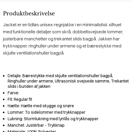
Produktbeskrivelse
Jacket er en tidløs unisex-regnjakke i en minimalistisk silhuet
med funktionelle detaljer som skrå, dobbeltsvejsede lommer,
justerbare manchetter og trekantet slids bagpå. Jakken har
trykknapper, ringhuller under armene og et bærestykke med
skjulte ventilationshuller bagpå.
Detajle:
Bærestykke med skjulte ventilationshuller bagpå,
Ringhuller under armene, Ultrasonisk svejsede sømme, Trekantet
slids i bunden af jakken
Farve:
Fit:
Regular fit
Hætte:
Hætte med skygge og snøre
Lommer:
To sidelommer med trykknapper
Lukning:
Stormlukning med lynlås og trykknapper
Manchet:
Justérbar - Trykknap
Materiale:
100% Polyester