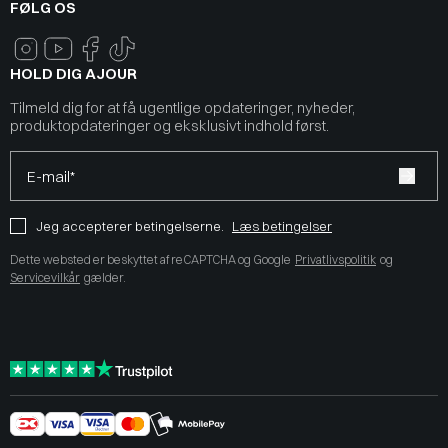
FØLG OS
HOLD DIG AJOUR
Tilmeld dig for at få ugentlige opdateringer, nyheder,
produktopdateringer og eksklusivt indhold først.
E-mail*
Jeg accepterer betingelserne.
Læs betingelser
Dette websted er beskyttet af reCAPTCHA og Google
Privatlivspolitik
og
Servicevilkår
gælder.