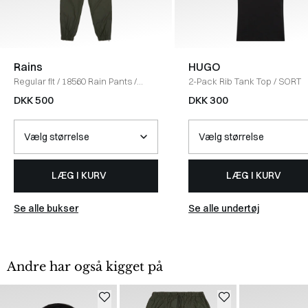
Rains
HUGO
Regular fit
/
18560 Rain Pants
/
2-Pack Rib Tank Top
/
SORT
ARMY
DKK 500
DKK 300
LÆG I KURV
LÆG I KURV
Se alle bukser
Se alle undertøj
Andre har også kigget på