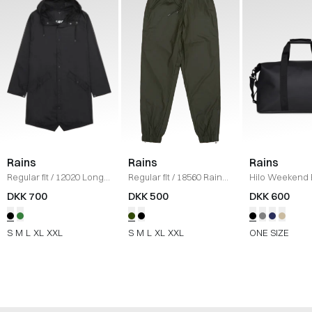
Rains
Rains
Rains
Regular fit
/
12020 Long
Regular fit
/
18560 Rain
Hilo Weekend
Jacket
/
BLACK
Pants
/
ARMY
SORT
DKK 700
DKK 500
DKK 600
S
M
L
XL
XXL
S
M
L
XL
XXL
ONE SIZE