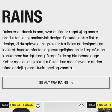
Rains er et dansk brand, hvor du finder regntøj og andre
produkter i et skandinavisk design. Foruden dette flotte
design, vil du opleve at regnjakker fra Rains er designet i en
kvalitet, hvor komforten og bevægeligheden er i top så man
kan komme hurtigt frem på regnfulde og blæsende dage.
Køber man en dunjakke fra Rains, kan man forvente at den
både er dejlig varm, funktionel og vandtæt.
SE ALT FRA RAINS
-53%
END OF SEASON
-65%
END OF S