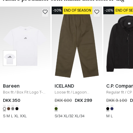
-50%
END OF SEASON
-26%
END OF S
Bareen
ICELAND
C.P. Compa
Box fit
/
Box Fit Logo T-
Loose fit
/
Lagoon
Regular fit
/
CP 
shirt
/
WHITE
Bukser
/
OLIVE
Jakke
/
SORT
DKK 350
DKK 600
DKK 299
DKK 3.100
D
S
M
L
XL
XXL
S/34
XL/32
XL/34
M
L