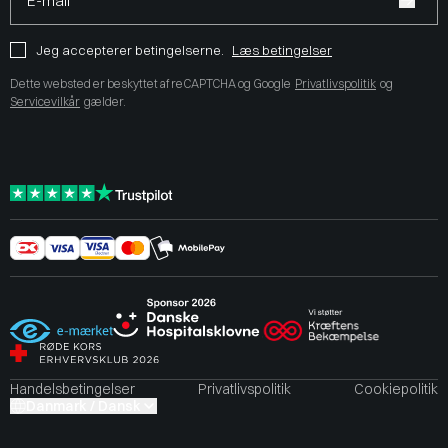
E-mail*
Jeg accepterer betingelserne.
Læs betingelser
Dette websted er beskyttet af reCAPTCHA og Google
Privatlivspolitik
og
Servicevilkår
gælder.
Handelsbetingelser
Privatlivspolitik
Cookiepolitik
Danmark / Dansk