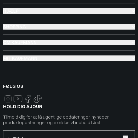
HJÆLP
SHOPPING
OM KAUFMANN
MIT KAUFMANN
FØLG OS
HOLD DIG AJOUR
Tilmeld dig for at få ugentlige opdateringer, nyheder,
produktopdateringer og eksklusivt indhold først.