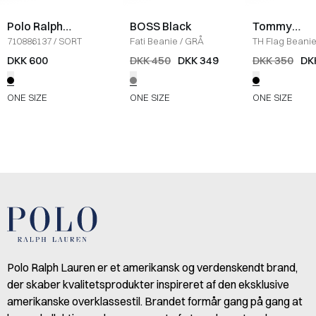
Polo Ralph
BOSS Black
Tommy
Lauren
Hilfiger
710886137
/
SORT
Fati Beanie
/
GRÅ
TH Flag Beani
DKK 600
DKK 450
DKK 349
DKK 350
DK
ONE SIZE
ONE SIZE
ONE SIZE
Polo Ralph Lauren er et amerikansk og verdenskendt brand,
der skaber kvalitetsprodukter inspireret af den eksklusive
amerikanske overklassestil. Brandet formår gang på gang at