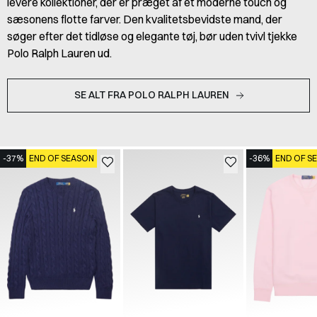
levere kollektioner, der er præget af et moderne touch og
sæsonens flotte farver. Den kvalitetsbevidste mand, der
søger efter det tidløse og elegante tøj, bør uden tvivl tjekke
Polo Ralph Lauren ud.
SE ALT FRA POLO RALPH LAUREN
-37%
END OF SEASON
-36%
END OF S