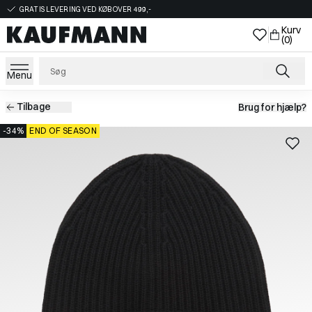
GRATIS LEVERING VED KØB OVER 499,-
Kurv
(0)
Menu
Tilbage
Brug for hjælp?
-34%
END OF SEASON