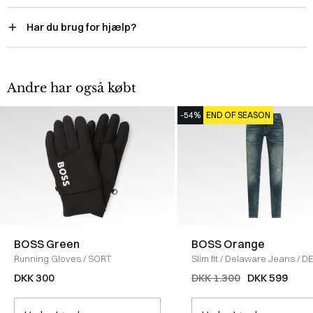
Har du brug for hjælp?
Andre har også købt
-54%
END OF SEASON
BOSS Green
BOSS Orange
Running Gloves
/
SORT
Slim fit
/
Delaware Jeans
/
DE
DKK 300
DKK 1.300
DKK 599