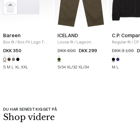
Bareen
ICELAND
C.P. Compa
Box fit
/
Box Fit Logo T-
Loose fit
/
Lagoon
Regular fit
/
CP 
shirt
/
WHITE
Bukser
/
OLIVE
Jakke
/
SORT
DKK 350
DKK 600
DKK 299
DKK 3.100
D
S
M
L
XL
XXL
S/34
XL/32
XL/34
M
L
DU HAR SENEST KIGGET PÅ
Shop videre