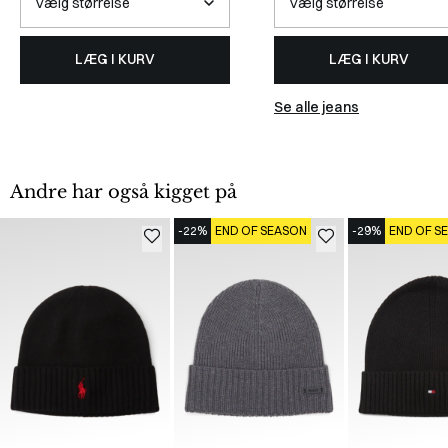
LÆG I KURV
LÆG I KURV
Se alle jeans
Andre har også kigget på
-22%
END OF SEASON
-29%
END OF S