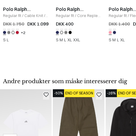
Polo Ralph
Polo Ralph
Polo Ralph
Lauren
Lauren
Lauren
Regular fit
/
Cable Knit
/
Regular fit
/
Core Replen
Regular fit
/
Fl
NAVY
Logo Tee
/
NAVY
Sweatshirt
/
L
DKK 1.750
DKK 1.099
DKK 400
DKK 1.400
D
+2
S
L
S
M
L
XL
XXL
S
M
L
XL
Andre produkter som måske interesserer dig
-50%
END OF SEASON
-26%
END OF S