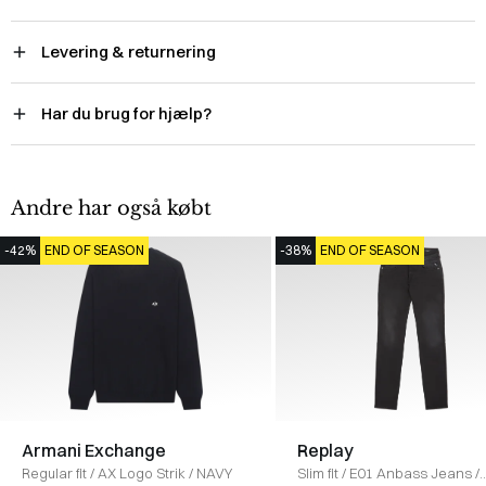
Levering & returnering
Har du brug for hjælp?
Andre har også købt
-42%
END OF SEASON
-38%
END OF SEASON
Armani Exchange
Replay
Regular fit
/
AX Logo Strik
/
NAVY
Slim fit
/
E01 Anbass Jeans
/