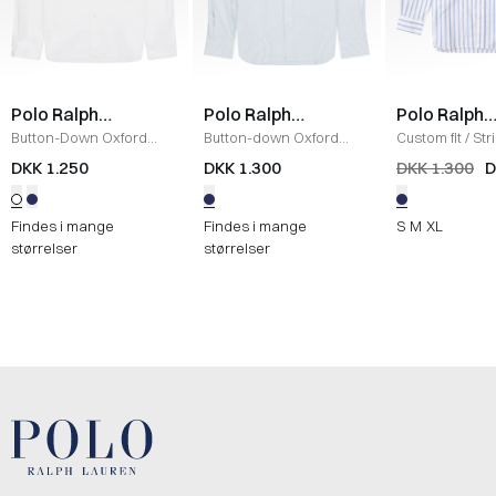
Polo Ralph
Polo Ralph
Polo Ralph
Lauren
Lauren
Lauren
Button-Down Oxford
Button-down Oxford
Custom fit
/
Str
Skjorte
/
HVID
Skjorte
/
BLÅ/HVID
Oxford Skjorte
DKK 1.250
DKK 1.300
DKK 1.300
D
Findes i mange
Findes i mange
S
M
XL
størrelser
størrelser