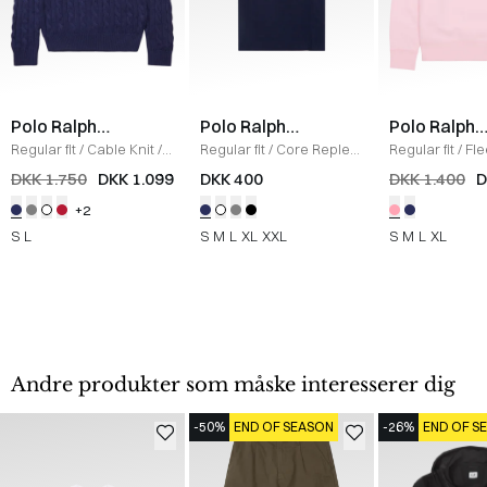
Polo Ralph
Polo Ralph
Polo Ralph
Lauren
Lauren
Lauren
Regular fit
/
Cable Knit
/
Regular fit
/
Core Replen
Regular fit
/
Fl
NAVY
Logo Tee
/
NAVY
Sweatshirt
/
L
DKK 1.750
DKK 1.099
DKK 400
DKK 1.400
D
+2
S
L
S
M
L
XL
XXL
S
M
L
XL
Andre produkter som måske interesserer dig
-50%
END OF SEASON
-26%
END OF S