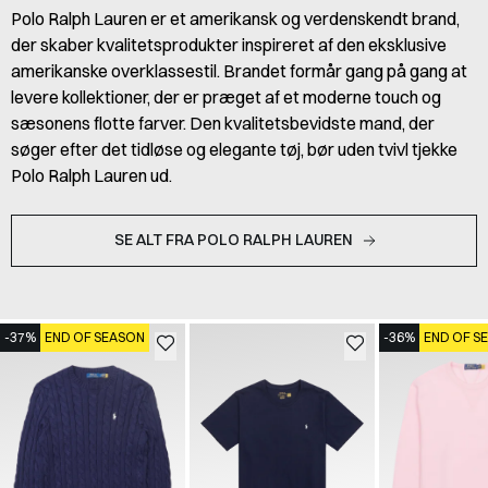
Polo Ralph Lauren er et amerikansk og verdenskendt brand,
der skaber kvalitetsprodukter inspireret af den eksklusive
amerikanske overklassestil. Brandet formår gang på gang at
levere kollektioner, der er præget af et moderne touch og
sæsonens flotte farver. Den kvalitetsbevidste mand, der
søger efter det tidløse og elegante tøj, bør uden tvivl tjekke
Polo Ralph Lauren ud.
SE ALT FRA POLO RALPH LAUREN
-37%
END OF SEASON
-36%
END OF S