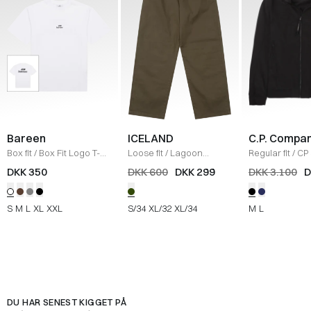
Bareen
ICELAND
C.P. Compa
Box fit
/
Box Fit Logo T-
Loose fit
/
Lagoon
Regular fit
/
CP 
shirt
/
WHITE
Bukser
/
OLIVE
Jakke
/
SORT
DKK 350
DKK 600
DKK 299
DKK 3.100
D
S
M
L
XL
XXL
S/34
XL/32
XL/34
M
L
DU HAR SENEST KIGGET PÅ