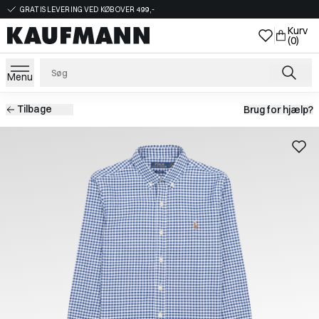
GRATIS LEVERING VED KØB OVER 499,-
Kurv
(0)
Menu
Tilbage
Brug for hjælp?