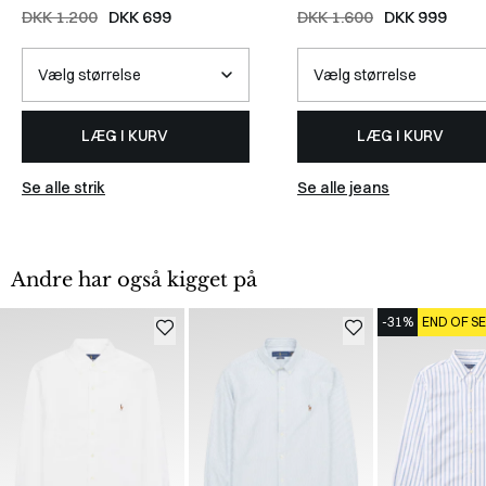
DENIM
DKK 1.200
DKK 699
DKK 1.600
DKK 999
LÆG I KURV
LÆG I KURV
Se alle strik
Se alle jeans
Andre har også kigget på
-31%
END OF S