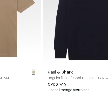
Paul & Shark
KHAKI
Regular fit
/
Soft Cool Touch Strik
/
NA
DKK 2.700
Findes i mange størrelser