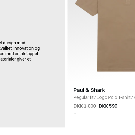
ivt design med
valitet, innovation og
nce med en afslappet
terialer giver et
Paul & Shark
Regular fit
/
Logo Polo T-shirt
/
DKK 1.000
DKK 599
L