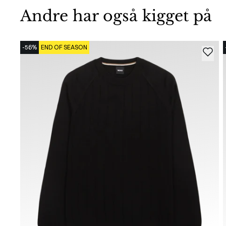
Andre har også kigget på
-56%
END OF SEASON