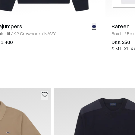
ajumpers
Bareen
ar fit
/
K2 Crewneck
/
NAVY
Box fit
/
Box 
 1.400
DKK 350
S
M
L
XL
X