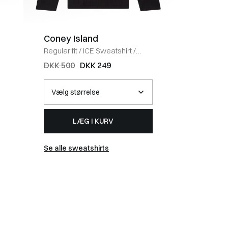
Coney Island
BOSS 
Regular fit
/
ICE Sweatshirt
/
Regular fi
BLACK
HVID
DKK 500
DKK 249
DKK 40
LÆG I KURV
Se alle sweatshirts
Se alle t-