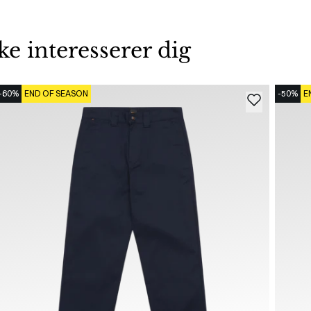
 interesserer dig
-60%
END OF SEASON
-50%
E