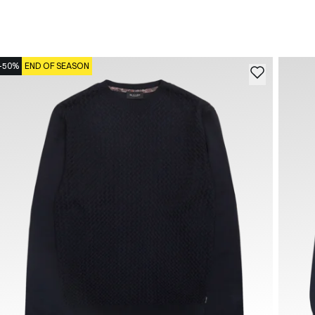
-50%
END OF SEASON