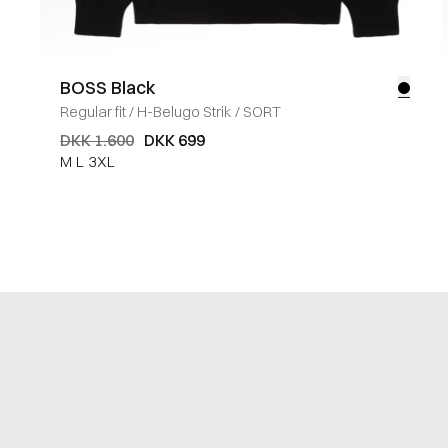
BOSS Black
Regular fit
/
H-Belugo Strik
/
SORT
DKK 1.600
DKK 699
M
L
3XL