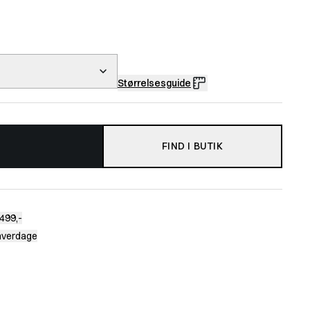
Størrelsesguide
FIND I BUTIK
499,-
 hverdage