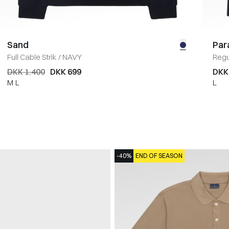
Sand
Par
Full Cable Strik
/
NAVY
Regul
DKK 1.400
DKK 699
DKK
M
L
L
-40%
END OF SEASON