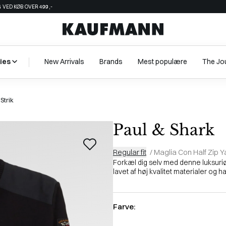
 VED KØB OVER 499,-
ies
New Arrivals
Brands
Mest populære
The Jo
Strik
Paul & Shark
Regular fit
/
Maglia Con Half Zip Y
Forkæl dig selv med denne luksuriøs
lavet af høj kvalitet materialer og har
Farve: