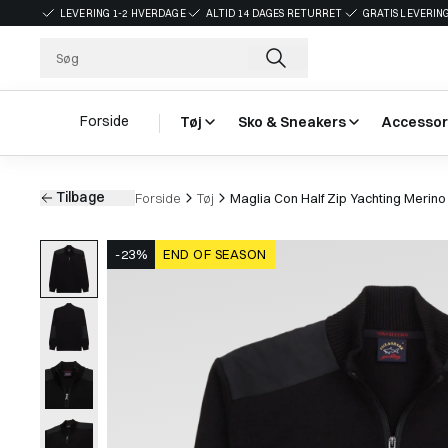
LEVERING 1-2 HVERDAGE
ALTID 14 DAGES RETURRET
GRATIS LEVERING
Forside
Tøj
Sko & Sneakers
Accessor
Tilbage
Forside
Tøj
Maglia Con Half Zip Yachting Merino 
-23%
END OF SEASON