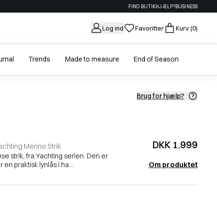
FIND BUTIK
HJÆLP?
BUSINESS
Log ind
Favoritter
Kurv
(0)
urnal
Trends
Made to measure
End of Season
Brug for hjælp?
DKK 1.999
achting Merino Strik
e strik, fra Yachting serien. Den er
Om produktet
 en praktisk lynlås i ha...