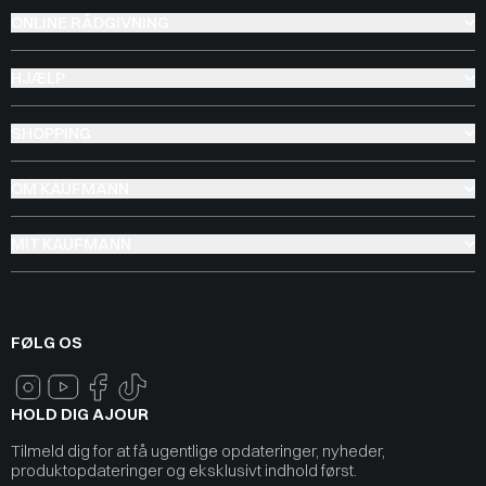
ONLINE RÅDGIVNING
HJÆLP
SHOPPING
OM KAUFMANN
MIT KAUFMANN
FØLG OS
HOLD DIG AJOUR
Tilmeld dig for at få ugentlige opdateringer, nyheder,
produktopdateringer og eksklusivt indhold først.