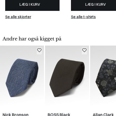
LÆG I KURV
LÆG I KURV
Se alle skjorter
Se alle t-shirts
Andre har også kigget på
Nick Bronson
BOSS Black
Allan Clark