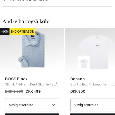
Andre har også købt
-50%
END OF SEASON
BOSS Black
Bareen
Slim fit
/
H-Hank Kent Skjorte
/
BLÅ
Box fit
/
Box Fit Logo T-shirt
/
WHITE
DKK 1.000
DKK 499
DKK 350