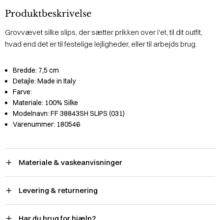
Produktbeskrivelse
Grovvævet silke slips, der sætter prikken over i'et, til dit outfit,
hvad end det er til festelige lejligheder, eller til arbejds brug.
Bredde:
7,5 cm
Detajle:
Made in Italy
Farve:
Materiale:
100% Silke
Modelnavn:
FF 38843SH SLIPS (031)
Varenummer:
180546
Materiale & vaskeanvisninger
Levering & returnering
Har du brug for hjælp?