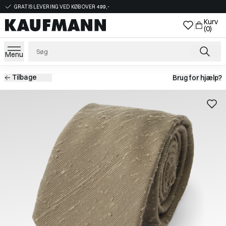
GRATIS LEVERING VED KØB OVER 499,-
Kurv
(0)
Menu
Tilbage
Brug for hjælp?