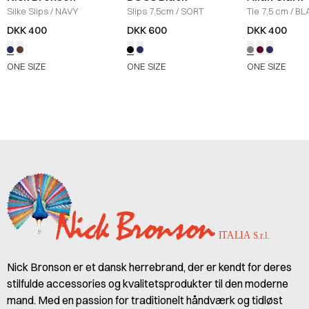
Silke Slips
/
NAVY
Slips 7,5cm
/
SORT
Tie 7,5 cm
/
BL
DKK 400
DKK 600
DKK 400
ONE SIZE
ONE SIZE
ONE SIZE
Nick Bronson er et dansk herrebrand, der er kendt for deres
stilfulde accessories og kvalitetsprodukter til den moderne
mand. Med en passion for traditionelt håndværk og tidløst