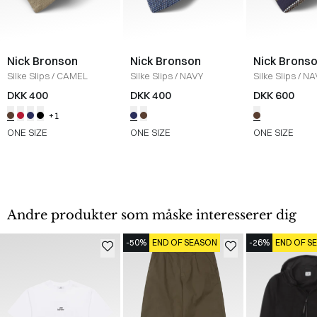
Nick Bronson
Nick Bronson
Nick Brons
Silke Slips
/
CAMEL
Silke Slips
/
NAVY
Silke Slips
/
NA
DKK 400
DKK 400
DKK 600
+1
ONE SIZE
ONE SIZE
ONE SIZE
Andre produkter som måske interesserer dig
-50%
END OF SEASON
-26%
END OF S