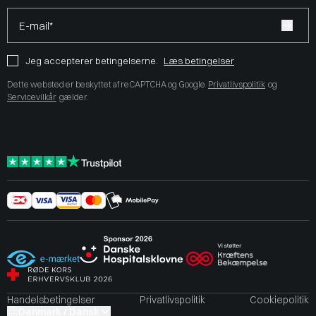
E-mail*
Jeg accepterer betingelserne.
Læs betingelser
Dette websted er beskyttet af reCAPTCHA og Google
Privatlivspolitik
og
Servicevilkår
gælder.
Handelsbetingelser
Privatlivspolitik
Cookiepolitik
Danmark / Dansk