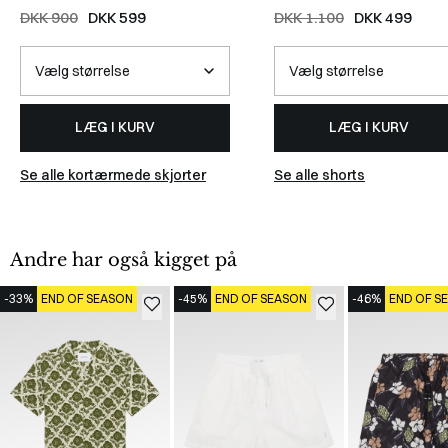
Skjorte
/
VINTAGE GREEN/IVORY
DKK 900
DKK 599
DKK 1.100
DKK 499
LÆG I KURV
LÆG I KURV
Se alle kortærmede skjorter
Se alle shorts
Andre har også kigget på
-33%
END OF SEASON
-45%
END OF SEASON
-46%
END OF S