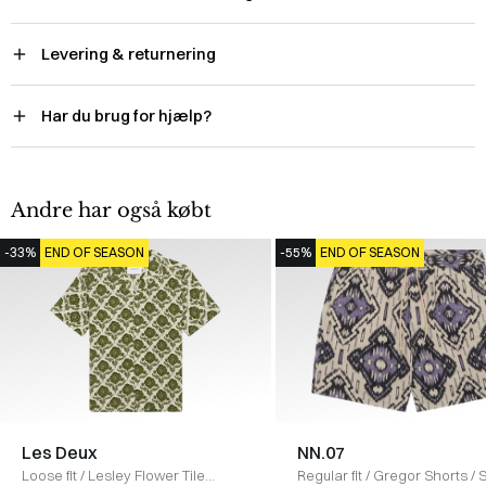
Levering & returnering
Har du brug for hjælp?
Andre har også købt
-33%
END OF SEASON
-55%
END OF SEASON
Les Deux
NN.07
Loose fit
/
Lesley Flower Tile
Regular fit
/
Gregor Shorts
/