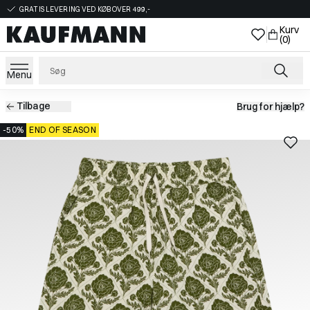
GRATIS LEVERING VED KØB OVER 499,-
Kurv
(0)
Menu
Tilbage
Brug for hjælp?
-50%
END OF SEASON