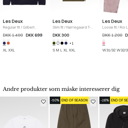
Les Deux
Les Deux
Les Deux
Regular fit
/
Gilbert
Slim fit
/
Nørregaard T-
Loose fit
/
Roi L
Crewneck Strik
/
DARK
shirt
/
OLIVE
Jeans
/
PINK
DKK 1.400
DKK 699
DKK 300
DKK 1.200
D
NAVY
NIGHT/ORANGE
+1
XL
XXL
S
M
L
XL
XXL
W31/32
W32/3
Andre produkter som måske interesserer dig
-50%
END OF SEASON
-26%
END OF S