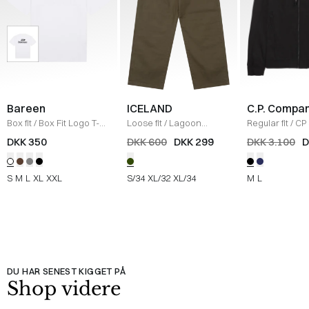
Bareen
ICELAND
C.P. Compa
Box fit
/
Box Fit Logo T-
Loose fit
/
Lagoon
Regular fit
/
CP 
shirt
/
WHITE
Bukser
/
OLIVE
Jakke
/
SORT
DKK 350
DKK 600
DKK 299
DKK 3.100
D
S
M
L
XL
XXL
S/34
XL/32
XL/34
M
L
DU HAR SENEST KIGGET PÅ
Shop videre