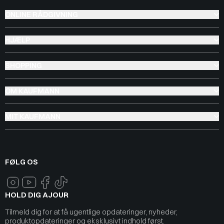
ONLINE RÅDGIVNING
HJÆLP
SHOPPING
OM KAUFMANN
MIT KAUFMANN
FØLG OS
HOLD DIG AJOUR
Tilmeld dig for at få ugentlige opdateringer, nyheder,
produktopdateringer og eksklusivt indhold først.