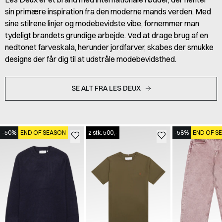
sin primære inspiration fra den moderne mands verden. Med
sine stilrene linjer og modebevidste vibe, fornemmer man
tydeligt brandets grundige arbejde. Ved at drage brug af en
nedtonet farveskala, herunder jordfarver, skabes der smukke
designs der får dig til at udstråle modebevidsthed.
SE ALT FRA LES DEUX
-50%
END OF SEASON
2 stk. 500,-
-58%
END OF S