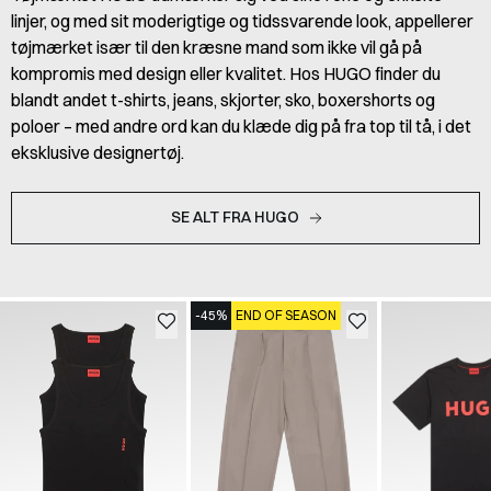
linjer, og med sit moderigtige og tidssvarende look, appellerer
tøjmærket især til den kræsne mand som ikke vil gå på
kompromis med design eller kvalitet. Hos HUGO finder du
blandt andet t-shirts, jeans, skjorter, sko, boxershorts og
poloer – med andre ord kan du klæde dig på fra top til tå, i det
eksklusive designertøj.
SE ALT FRA HUGO
-45%
END OF SEASON