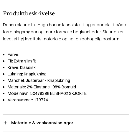
Produktbeskrivelse
Denne skjorte fra Hugo har en klassisk stil og er perfekt til både
forretningsmøder og mere formelle begivenheder. Skjorten er
lavet af høj kvalitets materiale og har en behagelig pasform.
Farve:
Fit:
Extra slim fit
Krave:
Klassisk
Lukning:
Knaplukning
Manchet:
Justérbar - Knaplukning
Materiale:
2% Elastane
, 98% Bomuld
Modelnavn:
50479396 ELISHA02 SKJORTE
Varenummer:
179774
Materiale & vaskeanvisninger