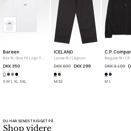
Bareen
ICELAND
C.P. Compa
Box fit
/
Box Fit Logo T-
Loose fit
/
Lagoon
Regular fit
/
CP 
shirt
/
WHITE
Bukser
/
BLACK
Jakke
/
SORT
DKK 350
DKK 600
DKK 299
DKK 3.100
D
S
M
L
XL
XXL
M/32
M
L
DU HAR SENEST KIGGET PÅ
Shop videre