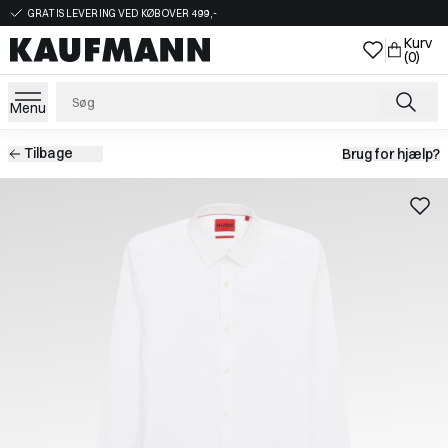
GRATIS LEVERING VED KØB OVER 499,-
Kurv
(0)
Menu
Tilbage
Brug for hjælp?