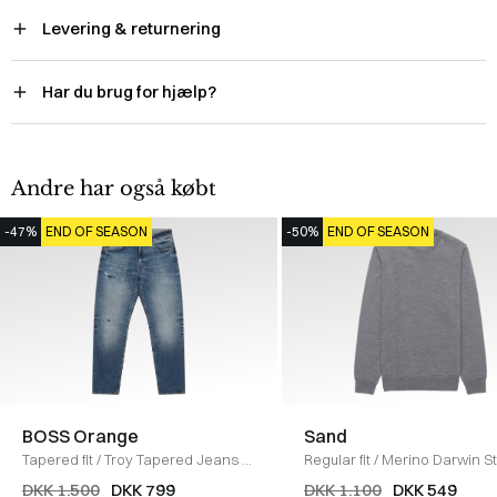
Levering & returnering
Har du brug for hjælp?
Andre har også købt
-47%
END OF SEASON
-50%
END OF SEASON
BOSS Orange
Sand
Tapered fit
/
Troy Tapered Jeans
/
Regular fit
/
Merino Darwin St
DENIM
GRÅ
DKK 1.500
DKK 799
DKK 1.100
DKK 549