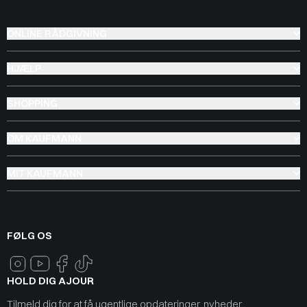
ONLINE RÅDGIVNING
HJÆLP
SHOPPING
OM KAUFMANN
MIT KAUFMANN
FØLG OS
HOLD DIG AJOUR
Tilmeld dig for at få ugentlige opdateringer, nyheder,