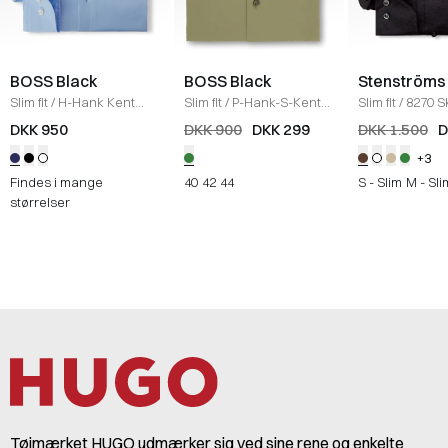
BOSS Black
BOSS Black
Stenströms
Slim fit
/
H-Hank Kent
Slim fit
/
P-Hank-S-Kent
Slim fit
/
8270 S
Skjorte
/
LYS BLÅ
Skjorte
/
GRØN
BRUN
DKK 950
DKK 900
DKK 299
DKK 1.500
D
+3
Findes i mange
40
42
44
S - Slim
M - Sli
størrelser
Tøjmærket HUGO udmærker sig ved sine rene og enkelte