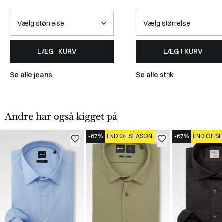
LÆG I KURV
LÆG I KURV
Se alle jeans
Se alle strik
Andre har også kigget på
-67%
END OF SEASON
-67%
END OF S