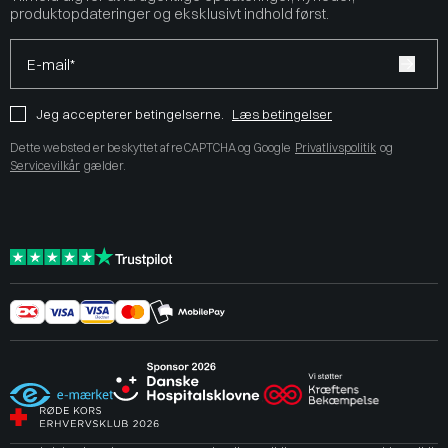
produktopdateringer og eksklusivt indhold først.
E-mail*
Jeg accepterer betingelserne.
Læs betingelser
Dette websted er beskyttet af reCAPTCHA og Google
Privatlivspolitik
og
Servicevilkår
gælder.