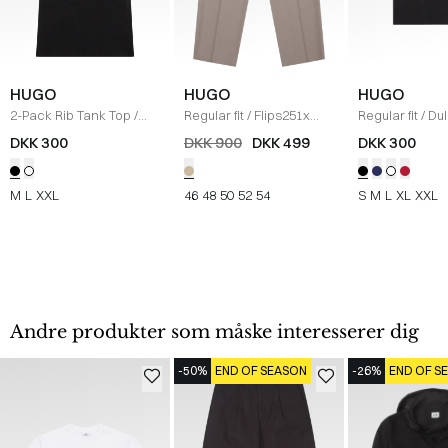
HUGO
HUGO
HUGO
2-Pack Rib Tank Top
/
Regular fit
/
Flips251x
Regular fit
/
Dul
SORT
Bukser
/
SAND
shirt
/
SORT
DKK 300
DKK 900
DKK 499
DKK 300
M
L
XXL
46
48
50
52
54
S
M
L
XL
XXL
Andre produkter som måske interesserer dig
-50%
END OF SEASON
-26%
END OF S