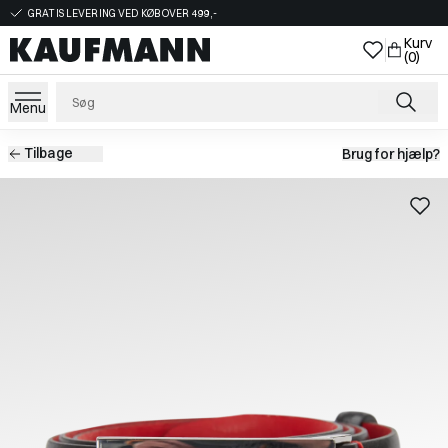
GRATIS LEVERING VED KØB OVER 499,-
Kurv
(0)
Menu
Tilbage
Brug for hjælp?