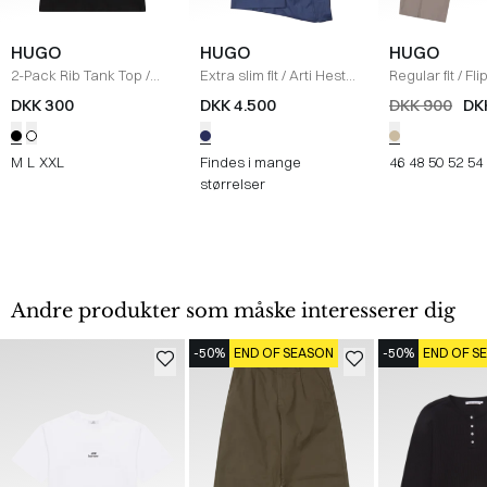
HUGO
HUGO
HUGO
2-Pack Rib Tank Top
/
Extra slim fit
/
Arti Hesten
Regular fit
/
Fli
SORT
Habit
/
NAVY
Bukser
/
SAND
DKK 300
DKK 4.500
DKK 900
DK
M
L
XXL
Findes i mange
46
48
50
52
54
størrelser
Andre produkter som måske interesserer dig
-50%
END OF SEASON
-50%
END OF S