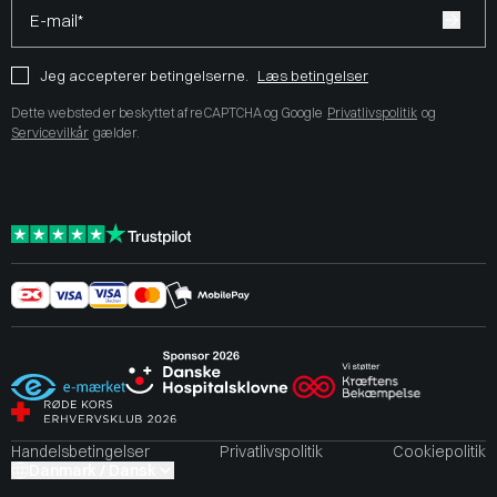
E-mail*
Jeg accepterer betingelserne.
Læs betingelser
Dette websted er beskyttet af reCAPTCHA og Google
Privatlivspolitik
og
Servicevilkår
gælder.
Handelsbetingelser
Privatlivspolitik
Cookiepolitik
Danmark / Dansk