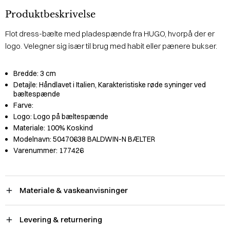
Produktbeskrivelse
Flot dress-bælte med pladespænde fra HUGO, hvorpå der er
logo. Velegner sig især til brug med habit eller pænere bukser.
Bredde:
3 cm
Detajle:
Håndlavet i Italien, Karakteristiske røde syninger ved
bæltespænde
Farve:
Logo:
Logo på bæltespænde
Materiale:
100% Koskind
Modelnavn:
50470638 BALDWIN-N BÆLTER
Varenummer:
177426
Materiale & vaskeanvisninger
Levering & returnering