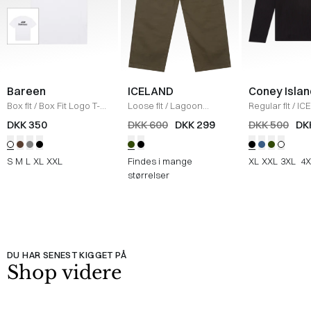
Bareen
ICELAND
Coney Islan
Box fit
/
Box Fit Logo T-
Loose fit
/
Lagoon
Regular fit
/
ICE
shirt
/
WHITE
Bukser
/
OLIVE
Sweatshirt
/
B
DKK 350
DKK 600
DKK 299
DKK 500
DK
S
M
L
XL
XXL
Findes i mange
XL
XXL
3XL
4X
størrelser
DU HAR SENEST KIGGET PÅ
Shop videre