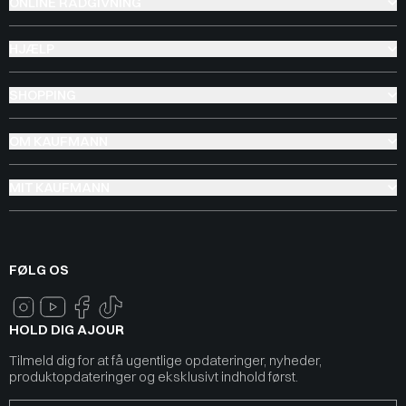
ONLINE RÅDGIVNING
HJÆLP
SHOPPING
OM KAUFMANN
MIT KAUFMANN
FØLG OS
HOLD DIG AJOUR
Tilmeld dig for at få ugentlige opdateringer, nyheder,
produktopdateringer og eksklusivt indhold først.