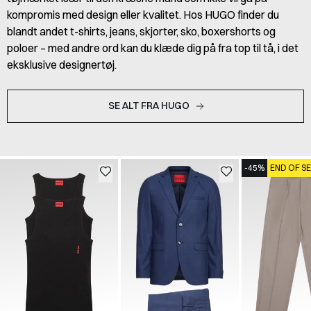
kompromis med design eller kvalitet. Hos HUGO finder du
blandt andet t-shirts, jeans, skjorter, sko, boxershorts og
poloer – med andre ord kan du klæde dig på fra top til tå, i det
eksklusive designertøj.
SE ALT FRA HUGO
-45%
END OF S