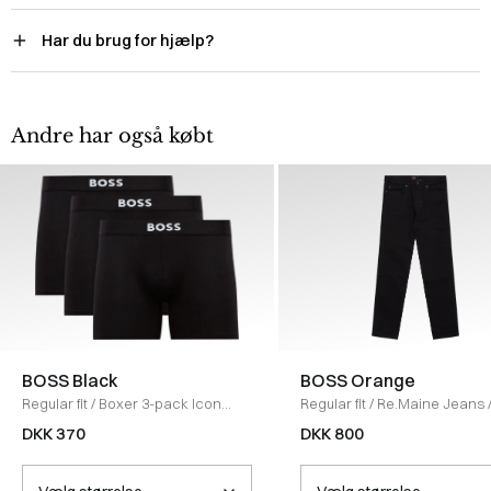
Har du brug for hjælp?
Andre har også købt
BOSS Black
BOSS Orange
Regular fit
/
Boxer 3-pack Icon
Regular fit
/
Re.Maine Jeans
Underbukser
/
SORT
SORT
DKK 370
DKK 800