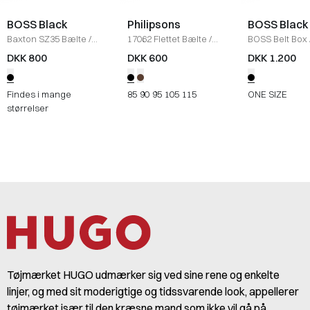
BOSS Black
Philipsons
BOSS Black
Baxton SZ35 Bælte
/
17062 Flettet Bælte
/
BOSS Belt Box
BLACK
SORT
DKK 800
DKK 600
DKK 1.200
Findes i mange
85
90
95
105
115
ONE SIZE
størrelser
Tøjmærket HUGO udmærker sig ved sine rene og enkelte
linjer, og med sit moderigtige og tidssvarende look, appellerer
tøjmærket især til den kræsne mand som ikke vil gå på