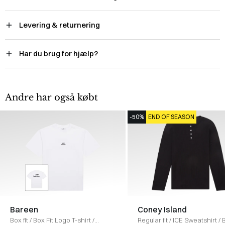
Levering & returnering
Har du brug for hjælp?
Andre har også købt
-50%
END OF SEASON
Bareen
Coney Island
Box fit
/
Box Fit Logo T-shirt
/
Regular fit
/
ICE Sweatshirt
/