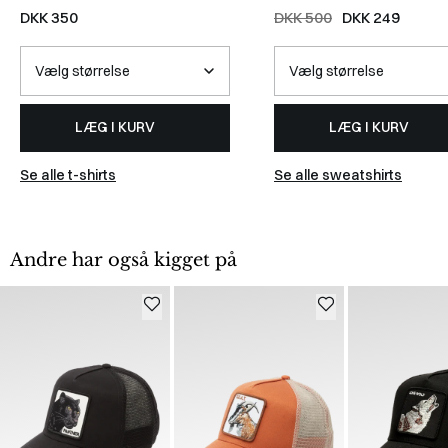
WHITE
DKK 350
DKK 500
DKK 249
LÆG I KURV
LÆG I KURV
Se alle t-shirts
Se alle sweatshirts
Andre har også kigget på