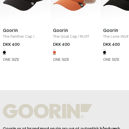
Goorin
Goorin
Goorin
The Panther Cap
/
The Goat Cap
/
RUST
The Lone Wolf 
BLACK
Cap
/
BLACK
DKK 400
DKK 400
DKK 400
ONE SIZE
ONE SIZE
ONE SIZE
Goorin er et brand med en rig arv og et autentisk håndværk,