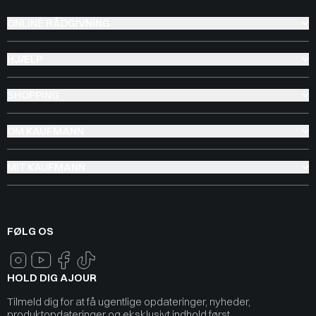
ONLINE RÅDGIVNING
HJÆLP
SHOPPING
OM KAUFMANN
MIT KAUFMANN
FØLG OS
HOLD DIG AJOUR
Tilmeld dig for at få ugentlige opdateringer, nyheder,
produktopdateringer og eksklusivt indhold først.