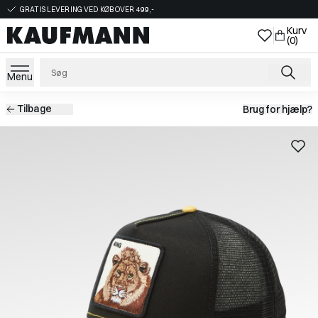
GRATIS LEVERING VED KØB OVER 499,-
Kurv
(0)
Menu
Tilbage
Brug for hjælp?