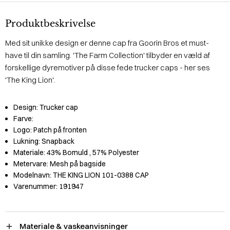
Produktbeskrivelse
Med sit unikke design er denne cap fra Goorin Bros et must-
have til din samling. 'The Farm Collection' tilbyder en væld af
forskellige dyremotiver på disse fede trucker caps - her ses
'The King Lion'.
Design:
Trucker cap
Farve:
Logo:
Patch på fronten
Lukning:
Snapback
Materiale:
43% Bomuld
, 57% Polyester
Metervare:
Mesh på bagside
Modelnavn:
THE KING LION 101-0388 CAP
Varenummer:
191947
Materiale & vaskeanvisninger