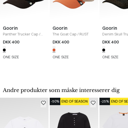
Goorin
Goorin
Goorin
Panther Trucker Cap
/
The Goat Cap
/
RUST
Denim Skull Tr
BLACK/BLACK
/
DARK DENIM
DKK 400
DKK 400
DKK 400
ONE SIZE
ONE SIZE
ONE SIZE
Andre produkter som måske interesserer dig
-50%
END OF SEASON
-25%
END OF S