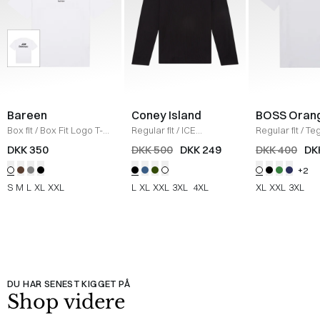
Bareen
Coney Island
BOSS Oran
Box fit
/
Box Fit Logo T-
Regular fit
/
ICE
Regular fit
/
Teg
shirt
/
WHITE
Sweatshirt
/
BLACK
Shirt
/
HVID
DKK 350
DKK 500
DKK 249
DKK 400
DK
+2
S
M
L
XL
XXL
L
XL
XXL
3XL
4XL
XL
XXL
3XL
DU HAR SENEST KIGGET PÅ
Shop videre