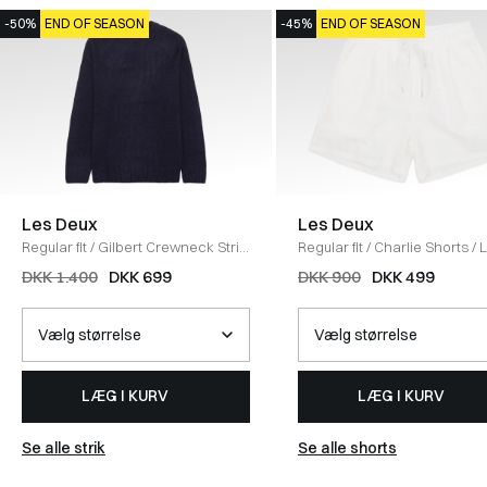
-50%
END OF SEASON
-45%
END OF SEASON
Les Deux
Les Deux
Regular fit
/
Gilbert Crewneck Strik
Regular fit
/
Charlie Shorts
/
/
DARK NAVY
IVORY
DKK 1.400
DKK 699
DKK 900
DKK 499
LÆG I KURV
LÆG I KURV
Se alle strik
Se alle shorts