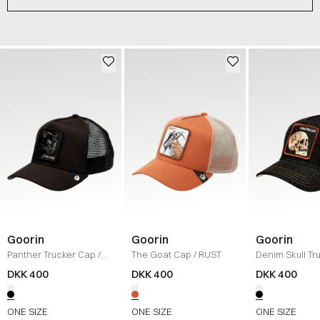
Goorin
Goorin
Goorin
Panther Trucker Cap
/
The Goat Cap
/
RUST
Denim Skull Tr
BLACK/BLACK
/
DARK DENIM
DKK 400
DKK 400
DKK 400
ONE SIZE
ONE SIZE
ONE SIZE