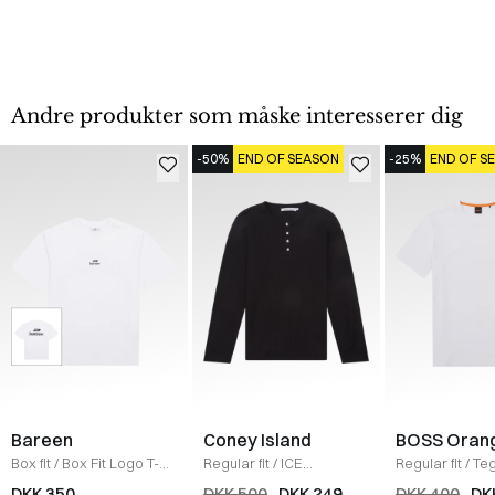
Andre produkter som måske interesserer dig
-50%
END OF SEASON
-25%
END OF S
Bareen
Coney Island
BOSS Oran
Box fit
/
Box Fit Logo T-
Regular fit
/
ICE
Regular fit
/
Teg
shirt
/
WHITE
Sweatshirt
/
BLACK
Shirt
/
HVID
DKK 350
DKK 500
DKK 249
DKK 400
DK