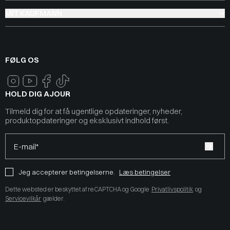
MIT KAUFMANN
FØLG OS
HOLD DIG AJOUR
Tilmeld dig for at få ugentlige opdateringer, nyheder,
produktopdateringer og eksklusivt indhold først.
E-mail*
Jeg accepterer betingelserne.
Læs betingelser
Dette websted er beskyttet af reCAPTCHA og Google
Privatlivspolitik
og
Servicevilkår
gælder.