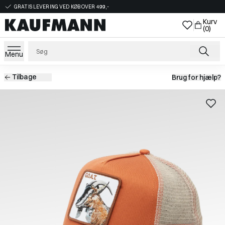
GRATIS LEVERING VED KØB OVER 499,-
Kurv
(0)
Menu
Tilbage
Brug for hjælp?