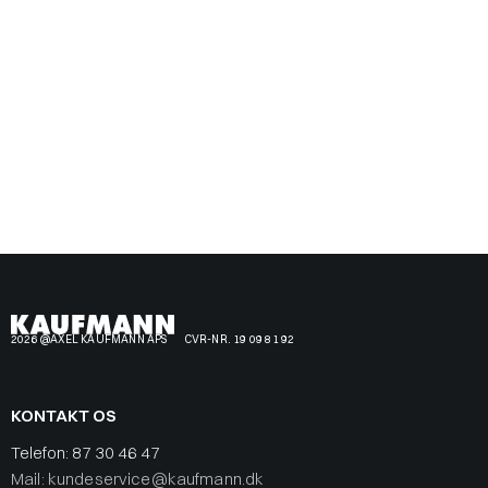
2026 @AXEL KAUFMANN APS
CVR-NR. 19 09 81 92
KONTAKT OS
Telefon:
87 30 46 47
Mail: kundeservice@kaufmann.dk