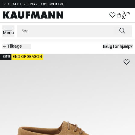
GRATIS LEVERING VED KØB OVER 499,-
Kurv
(0)
Menu
Tilbage
Brug for hjælp?
-39%
END OF SEASON