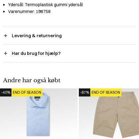
Ydersål:
Termoplastisk gummi ydersål
Varenummer:
198758
Levering & returnering
Har du brug for hjælp?
Andre har også købt
-40%
END OF SEASON
-67%
END OF SEASON