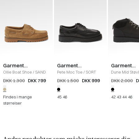
Garment
Garment
Garment
Project
Project
Project
Ollie Boat Shoe
/
SAND
Pete Moc Toe
/
SORT
Dune Mid Støv
DKK 1.300
DKK 799
DKK 1.500
DKK 999
DKK 2.000
D
Findes i mange
45
46
42
43
44
46
størrelser