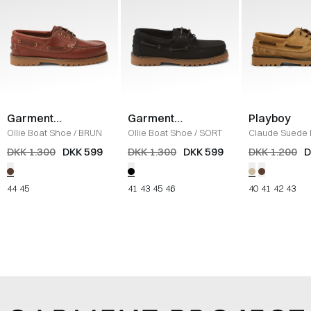
Garment
Garment
Playboy
Project
Project
Ollie Boat Shoe
/
BRUN
Ollie Boat Shoe
/
SORT
Claude Suede 
Shoe
/
SAND
DKK 1.300
DKK 599
DKK 1.300
DKK 599
DKK 1.200
D
44
45
41
43
45
46
40
41
42
43