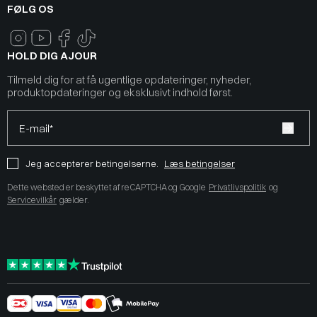
FØLG OS
HOLD DIG AJOUR
Tilmeld dig for at få ugentlige opdateringer, nyheder,
produktopdateringer og eksklusivt indhold først.
E-mail*
Jeg accepterer betingelserne.
Læs betingelser
Dette websted er beskyttet af reCAPTCHA og Google
Privatlivspolitik
og
Servicevilkår
gælder.