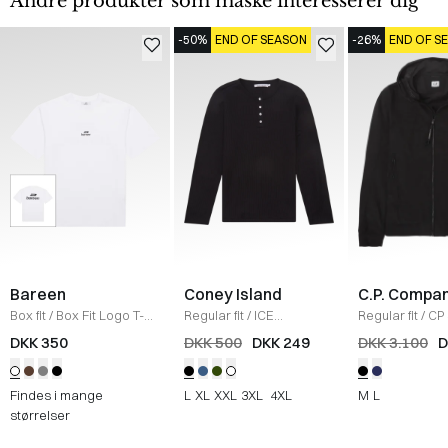
Andre produkter som måske interesserer dig
-50%
END OF SEASON
-26%
END OF S
Bareen
Coney Island
C.P. Compa
Box fit
/
Box Fit Logo T-
Regular fit
/
ICE
Regular fit
/
CP 
shirt
/
WHITE
Sweatshirt
/
BLACK
Jakke
/
SORT
DKK 350
DKK 500
DKK 249
DKK 3.100
D
Findes i mange
L
XL
XXL
3XL
4XL
M
L
størrelser