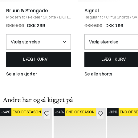
Bruun & Stengade
Signal
Modern fit
/
Pekeler Skjorte
/
LIGHT
Regular fit
/
CliffSi Shorts
/
SA
BLUE
DKK 500
DKK 299
DKK 600
DKK 199
LÆG I KURV
LÆG I KURV
Se alle skjorter
Se alle shorts
Andre har også kigget på
-54%
END OF SEASON
-54%
END OF SEASON
-33%
END OF S