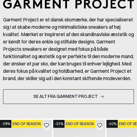
Garment Project er et dansk skomærke, der har specialiseret
sig i at skabe moderne og minimalistiske sneakers af høj
kvalitet. Mærket er inspireret af den skandinaviske æstetik og
er kendt for deres enkle og stilfulde designs. Garment
Projects sneakers er designet med fokus på både
funktionalitet og æstetik og er perfekte til den moderne mand,
der ønsker et par sko, der kan bruges til enhver lejlighed. Med
deres fokus på kvalitet og holdbarhed, er Garment Project et
brand, der skiller sig ud i den konstant skiftende modeverden.
SE ALT FRA GARMENT PROJECT
-39%
END OF SEASON
-33%
END OF SEASON
-40%
END OF S