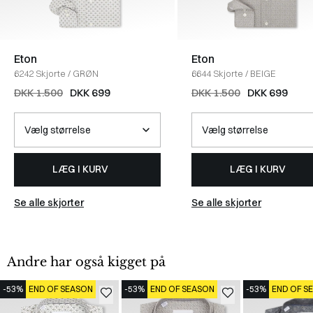
Eton
Eton
6242 Skjorte
/
GRØN
6644 Skjorte
/
BEIGE
DKK 1.500
DKK 699
DKK 1.500
DKK 699
LÆG I KURV
LÆG I KURV
Se alle skjorter
Se alle skjorter
Andre har også kigget på
-53%
END OF SEASON
-53%
END OF SEASON
-53%
END OF S