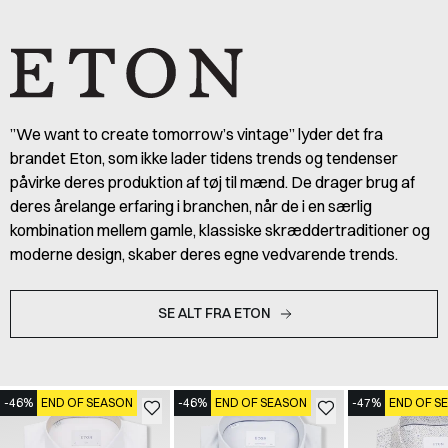
”We want to create tomorrow’s vintage” lyder det fra
brandet Eton, som ikke lader tidens trends og tendenser
påvirke deres produktion af tøj til mænd. De drager brug af
deres årelange erfaring i branchen, når de i en særlig
kombination mellem gamle, klassiske skræddertraditioner og
moderne design, skaber deres egne vedvarende trends.
SE ALT FRA ETON
-46%
END OF SEASON
-46%
END OF SEASON
-47%
END OF S