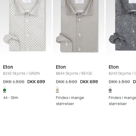
Eton
Eton
Eton
6242 Skjorte
/
GRØN
6644 Skjorte
/
BEIGE
6243 Skjorte
/
DKK 1.500
DKK 699
DKK 1.500
DKK 699
DKK 1.500
D
44 - Slim
Findes i mange
Findes i mang
størrelser
størrelser