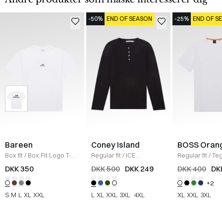
-50%
END OF SEASON
-25%
END OF S
Bareen
Coney Island
BOSS Oran
Box fit
/
Box Fit Logo T-
Regular fit
/
ICE
Regular fit
/
Teg
shirt
/
WHITE
Sweatshirt
/
BLACK
Shirt
/
HVID
DKK 350
DKK 500
DKK 249
DKK 400
DK
+2
S
M
L
XL
XXL
L
XL
XXL
3XL
4XL
XL
XXL
3XL