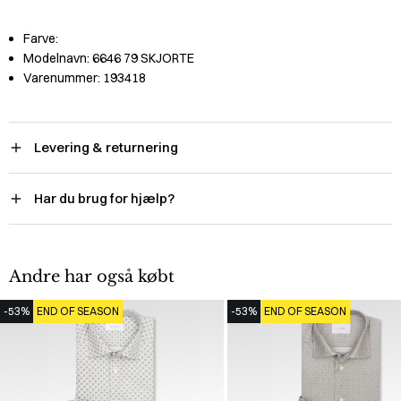
Farve:
Modelnavn:
6646 79 SKJORTE
Varenummer:
193418
Levering & returnering
Har du brug for hjælp?
Andre har også købt
-53%
END OF SEASON
-53%
END OF SEASON