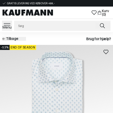
GRATIS LEVERING VED KØB OVER 499,-
Kurv
(0)
Menu
Tilbage
Brug for hjælp?
-53%
END OF SEASON