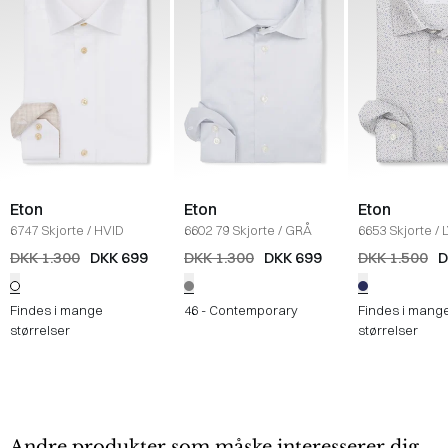
Eton
Eton
Eton
6747 Skjorte
/
HVID
6602 79 Skjorte
/
GRÅ
6653 Skjorte
/
DKK 1.300
DKK 699
DKK 1.300
DKK 699
DKK 1.500
D
Findes i mange
46 - Contemporary
Findes i mang
størrelser
størrelser
Andre produkter som måske interesserer dig