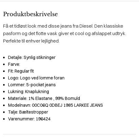
Produktbeskrivelse
Få et tidløst look med disse jeans fra Diesel. Den klassiske
pasform og det flotte vask giver et cool og afslappet udtryk.
Perfekte til enhver lejlighed.
Detajle:
Synlig stikninger
Farve:
Fit:
Regular fit
Logo:
Logo ved lomme foran
Lommer:
5-pocket jeans
Lukning:
Knaplukning
Materiale:
1% Elastane
, 99% Bomuld
Modelnavn:
00C06Q 0DBEJ 1985 LARKEE JEANS
Talje:
Bæltestropper
Varenummer:
196424