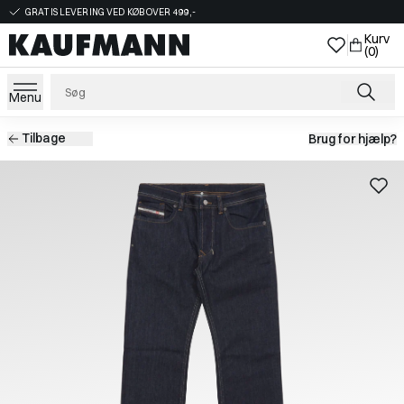
GRATIS LEVERING VED KØB OVER 499,-
Kurv
(0)
Menu
Tilbage
Brug for hjælp?