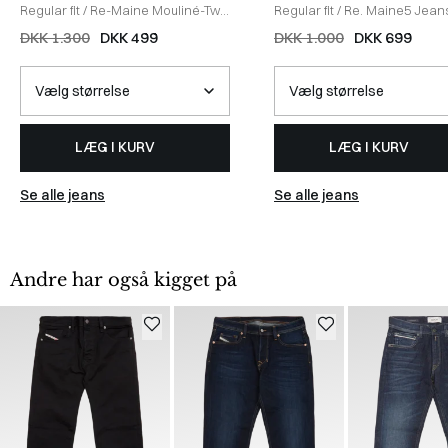
Regular fit
/
Re-Maine Mouliné-Twill
Regular fit
/
Re. Maine5 Jean
Jeans
/
NAVY
SORT
DKK 1.300
DKK 499
DKK 1.000
DKK 699
LÆG I KURV
LÆG I KURV
Se alle jeans
Se alle jeans
Andre har også kigget på