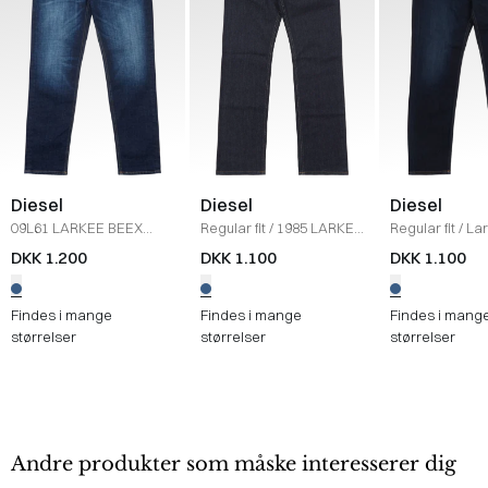
Diesel
Diesel
Diesel
09L61 LARKEE BEEX
Regular fit
/
1985 LARKEE
Regular fit
/
La
JEANS
/
DENIM
JEANS
/
DENIM
1986 Jeans
/
D
DKK 1.200
DKK 1.100
DKK 1.100
Findes i mange
Findes i mange
Findes i mang
størrelser
størrelser
størrelser
Andre produkter som måske interesserer dig