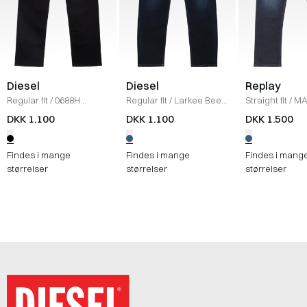
Diesel
Diesel
Replay
Regular fit
/
0688H
Regular fit
/
Larkee Beex
Straight fit
/
MA
Larkee 1985 Jeans
/
1986 Jeans
/
DENIM
730 JEANS
/
D
DKK 1.100
DKK 1.100
DKK 1.500
SORT
Findes i mange
Findes i mange
Findes i mang
størrelser
størrelser
størrelser