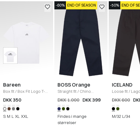
-60%
END OF SEASON
-50%
END OF S
Bareen
BOSS Orange
ICELAND
Box fit
/
Box Fit Logo T-
Straight fit
/
Chino
Loose fit
/
Lag
shirt
/
WHITE
Straight
/
NAVY
Bukser
/
BLAC
DKK 350
DKK 1.000
DKK 399
DKK 600
DK
S
M
L
XL
XXL
Findes i mange
M/32
L/34
størrelser