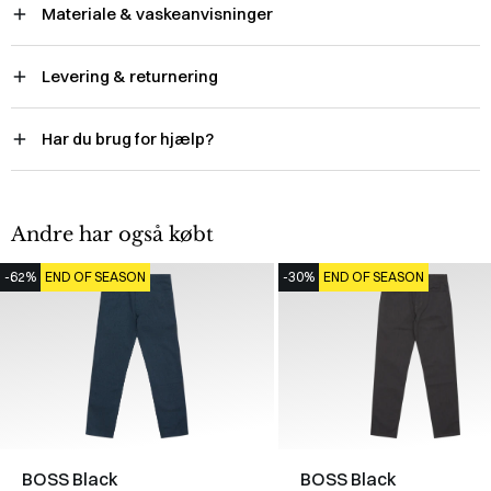
Materiale & vaskeanvisninger
Levering & returnering
Har du brug for hjælp?
Andre har også købt
-62%
END OF SEASON
-30%
END OF SEASON
BOSS Black
BOSS Black