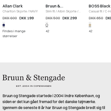
Allan Clark
Bruun &
BOSS Black
Stengade
Charlton Skjorte
/
NAVY
Slim fit
/
Albin Skjorte
/
Casual fit
/
C-H
WHITE
Skjorte
/
SAND
DKK 600
DKK 199
DKK 500
DKK 299
DKK 850
DK
Findes i mange
42
42
størrelser
Bruun og Stengade startede i 2004 i indre København, og
siden er det kun gået fremad for det danske tøjmærke.
Igennem de seneste 8 år har Bruun og Stengade bredt sig til