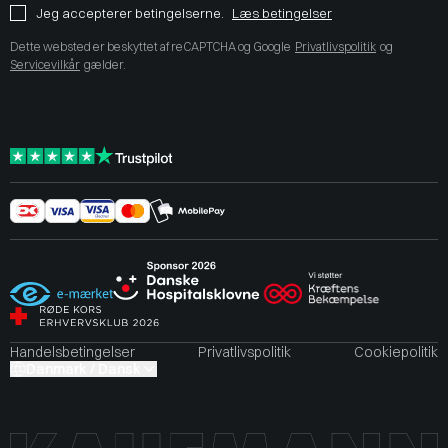
Jeg accepterer betingelserne.
Læs betingelser
Dette websted er beskyttet af reCAPTCHA og Google
Privatlivspolitik
og
Servicevilkår
gælder.
Handelsbetingelser
Privatlivspolitik
Cookiepolitik
Danmark / Dansk