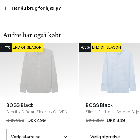
Har du brug for hjælp?
Andre har også købt
-47%
END OF SEASON
-63%
END OF SEASON
BOSS Black
BOSS Black
Slim fit
/
C-Roan Skjorte
/
OLIVEN
Slim fit
/
H-Hank-Spread Skjo
LYS BLÅ
DKK 950
DKK 499
DKK 950
DKK 349