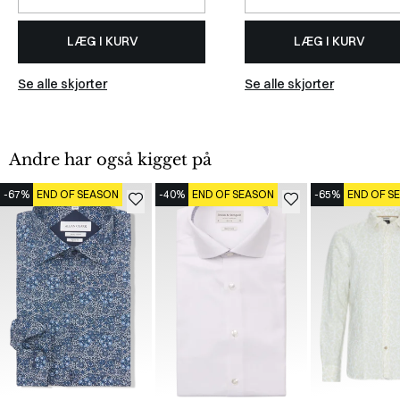
LÆG I KURV
LÆG I KURV
Se alle skjorter
Se alle skjorter
Andre har også kigget på
-67%
END OF SEASON
-40%
END OF SEASON
-65%
END OF S