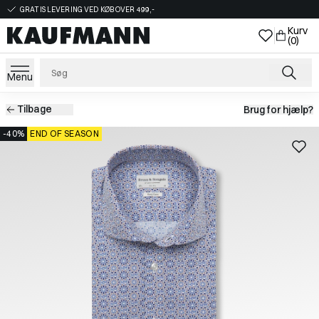
GRATIS LEVERING VED KØB OVER 499,-
Kurv
(0)
Menu
Tilbage
Brug for hjælp?
-40%
END OF SEASON