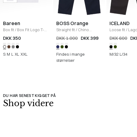
Bareen
BOSS Orange
ICELAND
Box fit
/
Box Fit Logo T-
Straight fit
/
Chino
Loose fit
/
Lag
shirt
/
WHITE
Straight
/
NAVY
Bukser
/
BLAC
DKK 350
DKK 1.000
DKK 399
DKK 600
DK
S
M
L
XL
XXL
Findes i mange
M/32
L/34
størrelser
DU HAR SENEST KIGGET PÅ
Shop videre