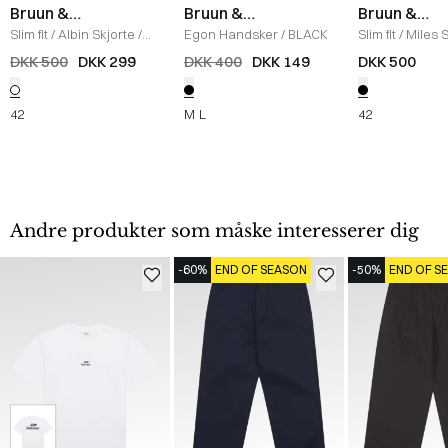
Bruun &
Bruun &
Bruun &
Stengade
Stengade
Stengade
Slim fit
/
Albin Skjorte
/
Egon Handsker
/
BLACK
Slim fit
/
Miles S
WHITE
BLACK
DKK 500
DKK 299
DKK 400
DKK 149
DKK 500
42
M
L
42
Andre produkter som måske interesserer dig
-60%
END OF SEASON
-50%
END OF S