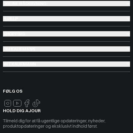
ONLINE RÅDGIVNING
HJÆLP
SHOPPING
OM KAUFMANN
MIT KAUFMANN
FØLG OS
HOLD DIG AJOUR
Tilmeld dig for at få ugentlige opdateringer, nyheder,
produktopdateringer og eksklusivt indhold først.