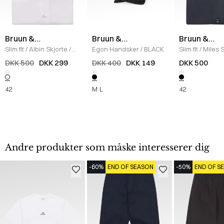
Bruun &
Bruun &
Bruun &
Stengade
Stengade
Stengade
Slim fit
/
Albin Skjorte
/
Egon Handsker
/
BLACK
Slim fit
/
Miles S
WHITE
BLACK
DKK 500
DKK 299
DKK 400
DKK 149
DKK 500
42
M
L
42
Andre produkter som måske interesserer dig
-60%
END OF SEASON
-50%
END OF S