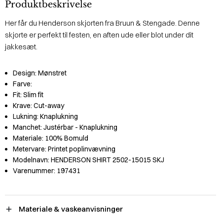
Produktbeskrivelse
Her får du Henderson skjorten fra Bruun & Stengade. Denne
skjorte er perfekt til festen, en aften ude eller blot under dit
jakkesæt.
Design:
Mønstret
Farve:
Fit:
Slim fit
Krave:
Cut-away
Lukning:
Knaplukning
Manchet:
Justérbar - Knaplukning
Materiale:
100% Bomuld
Metervare:
Printet poplinvævning
Modelnavn:
HENDERSON SHIRT 2502-15015 SKJ
Varenummer:
197431
Materiale & vaskeanvisninger