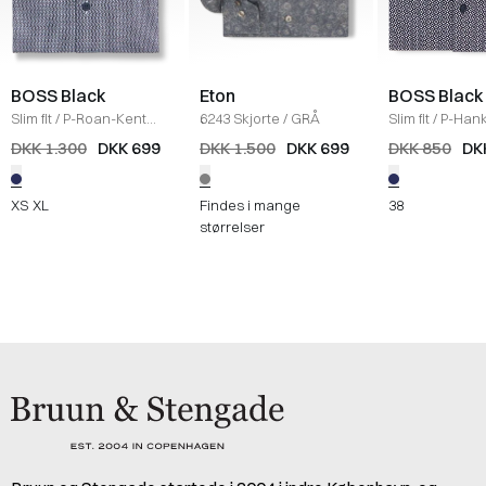
BOSS Black
Eton
BOSS Black
Slim fit
/
P-Roan-Kent
6243 Skjorte
/
GRÅ
Slim fit
/
P-Hank
Skjorte
/
NAVY
Skjorte
/
NAVY
DKK 1.300
DKK 699
DKK 1.500
DKK 699
DKK 850
DK
XS
XL
Findes i mange
38
størrelser