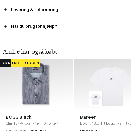
Levering & returnering
Har du brug for hjælp?
Andre har også købt
-46%
END OF SEASON
BOSS Black
Bareen
Slim fit
/
P-Roan-Kent Skjorte
/
Box fit
/
Box Fit Logo T-shirt
/
NAVY
WHITE