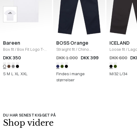
Bareen
BOSS Orange
ICELAND
Box fit
/
Box Fit Logo T-
Straight fit
/
Chino
Loose fit
/
Lag
shirt
/
WHITE
Straight
/
NAVY
Bukser
/
BLAC
DKK 350
DKK 1.000
DKK 399
DKK 600
DK
S
M
L
XL
XXL
Findes i mange
M/32
L/34
størrelser
DU HAR SENEST KIGGET PÅ
Shop videre