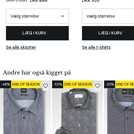
DKK 1.300
DKK 699
DKK 350
LÆG I KURV
LÆG I KURV
Se alle skjorter
Se alle t-shirts
Andre har også kigget på
-46%
END OF SEASON
-53%
END OF SEASON
-30%
END OF S