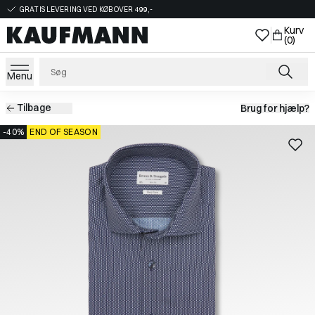
GRATIS LEVERING VED KØB OVER 499,-
Kurv
(0)
Menu
Tilbage
Brug for hjælp?
-40%
END OF SEASON