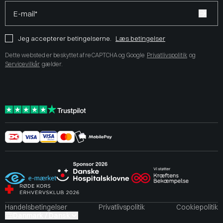
E-mail*
Jeg accepterer betingelserne.
Læs betingelser
Dette websted er beskyttet af reCAPTCHA og Google
Privatlivspolitik
og
Servicevilkår
gælder.
Handelsbetingelser
Privatlivspolitik
Cookiepolitik
Danmark / Dansk