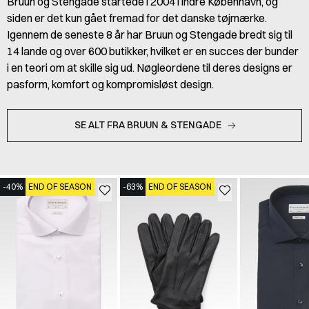
Bruun og Stengade startede i 2004 i indre København, og
siden er det kun gået fremad for det danske tøjmærke.
Igennem de seneste 8 år har Bruun og Stengade bredt sig til
14 lande og over 600 butikker, hvilket er en succes der bunder
i en teori om at skille sig ud. Nøgleordene til deres designs er
pasform, komfort og kompromisløst design.
SE ALT FRA BRUUN & STENGADE
-40%
END OF SEASON
-63%
END OF SEASON