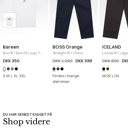
Bareen
BOSS Orange
ICELAND
Box fit
/
Box Fit Logo T-
Straight fit
/
Chino
Loose fit
/
Lag
shirt
/
WHITE
Straight
/
NAVY
Bukser
/
BLAC
DKK 350
DKK 1.000
DKK 399
DKK 600
DK
S
M
L
XL
XXL
Findes i mange
M/32
L/34
størrelser
DU HAR SENEST KIGGET PÅ
Shop videre