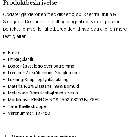
Produktbeskrivelse
Opdater garderoben med disse fløjlsbukser fra Bruun &
Stengade. De har et simpelt og elegant udtryk der passer
perfekt til enhver lejlighed. Brug dem til hverdag eller en mere
festlig aften.
Farve:
Fit:
Regular fit
Logo:
Påsyet logo over baglomme
Lommer:
2 skrålommer, 2 baglommer
Lukning:
Knap- og lynlåslukning
Materiale:
2% Elastane
, 98% Bomuld
Metervare:
Bomuldsfløjl med stretch
Modelnavn:
KENN CHINOS 2502-08003 BUKSER
Talje:
Bæltestropper
Varenummer:
197420
Materiale & vaskeanvisninger