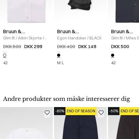
Bruun &
Bruun &
Bruun &
Stengade
Stengade
Stengade
Slim fit
/
Albin Skjorte
/
Egon Handsker
/
BLACK
Slim fit
/
Miles S
WHITE
BLACK
DKK 500
DKK 299
DKK 400
DKK 149
DKK 500
42
M
L
42
Andre produkter som måske interesserer dig
-60%
END OF SEASON
-50%
END OF S