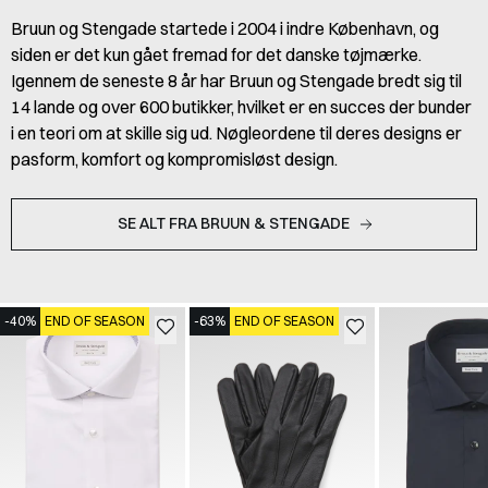
Bruun og Stengade startede i 2004 i indre København, og
siden er det kun gået fremad for det danske tøjmærke.
Igennem de seneste 8 år har Bruun og Stengade bredt sig til
14 lande og over 600 butikker, hvilket er en succes der bunder
i en teori om at skille sig ud. Nøgleordene til deres designs er
pasform, komfort og kompromisløst design.
SE ALT FRA BRUUN & STENGADE
-40%
END OF SEASON
-63%
END OF SEASON