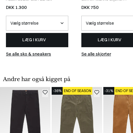
SHAMROCK
DKK 1.300
DKK 750
LÆG I KURV
LÆG I KURV
Se alle sko & sneakers
Se alle skjorter
Andre har også kigget på
-36%
END OF SEASON
-31%
END OF S