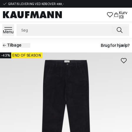
GRATIS LEVERING VED KØB OVER 499,-
Kurv
(0)
Menu
Tilbage
Brug for hjælp?
-43%
END OF SEASON