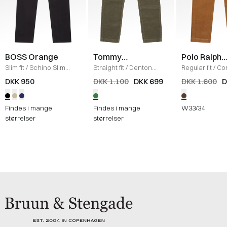
BOSS Orange
Tommy
Polo Ralph
Hilfiger
Lauren
Slim fit
/
Schino Slim
Straight fit
/
Denton
Regular fit
/
Co
Chinos
/
SORT
Corduroy Chinos
/
GRØN
Bukser
/
CAME
DKK 950
DKK 1.100
DKK 699
DKK 1.600
D
Findes i mange
Findes i mange
W33/34
størrelser
størrelser