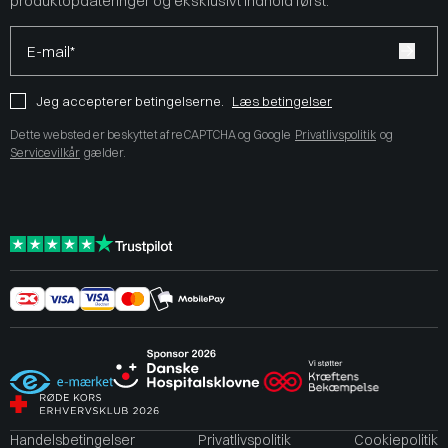
produktopdateringer og eksklusivt indhold først.
E-mail*
Jeg accepterer betingelserne.
Læs betingelser
Dette websted er beskyttet af reCAPTCHA og Google
Privatlivspolitik
og
Servicevilkår
gælder.
Handelsbetingelser
Privatlivspolitik
Cookiepolitik