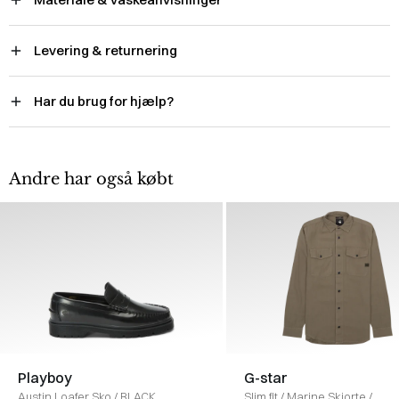
Levering & returnering
Har du brug for hjælp?
Andre har også købt
Playboy
G-star
Austin Loafer Sko
/
BLACK
Slim fit
/
Marine Skjorte
/