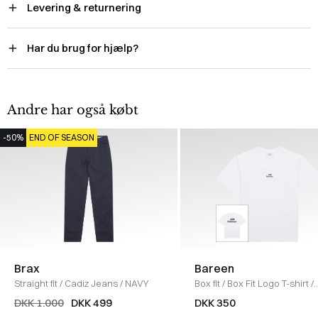
Levering & returnering
Har du brug for hjælp?
Andre har også købt
-50%
END OF SEASON
Brax
Bareen
Straight fit
/
Cadiz Jeans
/
NAVY
Box fit
/
Box Fit Logo T-shirt
/
WHITE
DKK 1.000
DKK 499
DKK 350