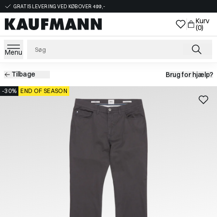
GRATIS LEVERING VED KØB OVER 499,-
Kurv
(0)
Menu
Tilbage
Brug for hjælp?
-30%
END OF SEASON