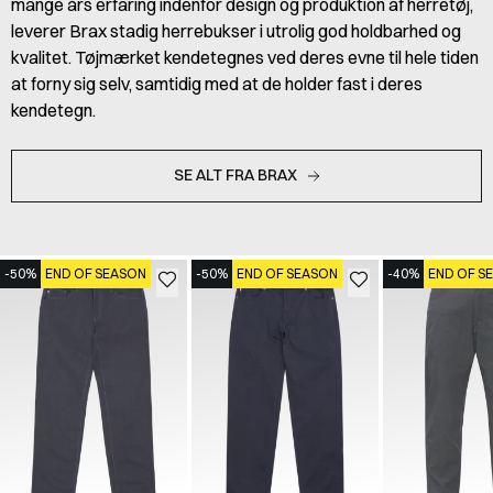
mange års erfaring indenfor design og produktion af herretøj,
leverer Brax stadig herrebukser i utrolig god holdbarhed og
kvalitet. Tøjmærket kendetegnes ved deres evne til hele tiden
at forny sig selv, samtidig med at de holder fast i deres
kendetegn.
SE ALT FRA BRAX
-50%
END OF SEASON
-50%
END OF SEASON
-40%
END OF S