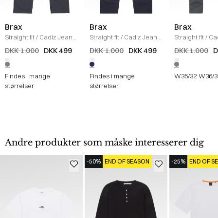
Brax
Brax
Brax
Straight fit
/
Cadiz Jeans
Straight fit
/
Cadiz Jeans
Straight fit
/
Ca
/
GRÅ
/
NAVY
/
KOKS
DKK 1.000
DKK 499
DKK 1.000
DKK 499
DKK 1.000
D
Findes i mange
Findes i mange
W35/32
W36/3
størrelser
størrelser
Andre produkter som måske interesserer dig
-50%
END OF SEASON
-25%
END OF S