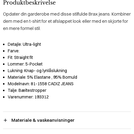
Produktbeskrivelse
Opdater din garderobe med disse stilfulde Brax jeans. Kombiner
dem med en t-shirt for et afslappet look eller med en skjorte for
en mere formel stil.
Detajle:
Ultra-light
Farve:
Fit:
Straight fit
Lommer:
5-Pocket
Lukning:
Knap- og lynlåslukning
Materiale:
5% Elastane
, 95% Bomuld
Modelnavn:
81-1558 CADIZ JEANS
Talje:
Bæltestropper
Varenummer:
193312
Materiale & vaskeanvisninger