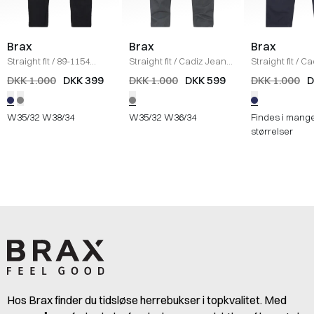
Brax
Brax
Brax
Straight fit
/
89-1154
Straight fit
/
Cadiz Jeans
Straight fit
/
Ca
Cadiz Jeans
/
NAVY
/
KOKS
/
NAVY
DKK 1.000
DKK 399
DKK 1.000
DKK 599
DKK 1.000
D
W35/32
W38/34
W35/32
W36/34
Findes i mang
størrelser
Hos Brax finder du tidsløse herrebukser i topkvalitet. Med