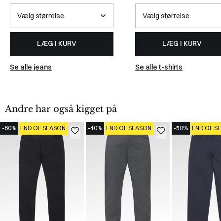
LÆG I KURV
LÆG I KURV
Se alle jeans
Se alle t-shirts
Andre har også kigget på
-60%
END OF SEASON
-40%
END OF SEASON
-50%
END OF S