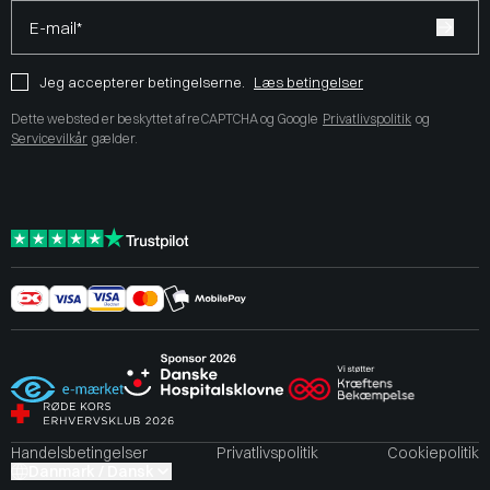
E-mail*
Jeg accepterer betingelserne.
Læs betingelser
Dette websted er beskyttet af reCAPTCHA og Google
Privatlivspolitik
og
Servicevilkår
gælder.
Handelsbetingelser
Privatlivspolitik
Cookiepolitik
Danmark / Dansk