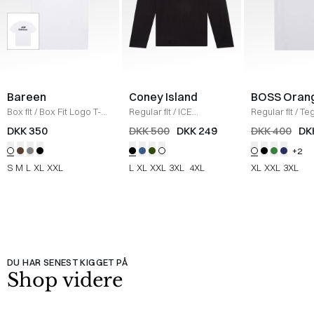
Bareen
Coney Island
BOSS Oran
Box fit
/
Box Fit Logo T-
Regular fit
/
ICE
Regular fit
/
Teg
shirt
/
WHITE
Sweatshirt
/
BLACK
Shirt
/
HVID
DKK 350
DKK 500
DKK 249
DKK 400
DK
+2
S
M
L
XL
XXL
L
XL
XXL
3XL
4XL
XL
XXL
3XL
DU HAR SENEST KIGGET PÅ
Shop videre