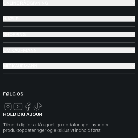
ONLINE RÅDGIVNING
HJÆLP
SHOPPING
OM KAUFMANN
MIT KAUFMANN
FØLG OS
HOLD DIG AJOUR
Tilmeld dig for at få ugentlige opdateringer, nyheder,
produktopdateringer og eksklusivt indhold først.