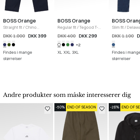
BOSS Orange
BOSS Orange
BOSS Oran
Straight fit
/
Chino
Regular fit
/
Tegood T-
Slim fit
/
Delaw
Straight
/
NAVY
Shirt
/
HVID
Jeans
/
DENIM
DKK 1.000
DKK 399
DKK 400
DKK 299
DKK 1.100
D
+2
Findes i mange
XL
XXL
3XL
Findes i mang
størrelser
størrelser
Andre produkter som måske interesserer dig
-50%
END OF SEASON
-26%
END OF S