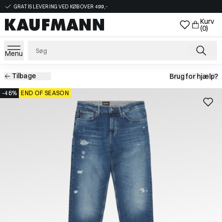
GRATIS LEVERING VED KØB OVER 499,-
Kurv
(0)
Menu
Tilbage
Brug for hjælp?
-46%
END OF SEASON