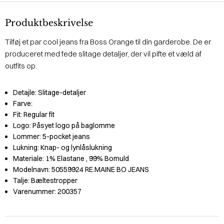
Produktbeskrivelse
Tilføj et par cool jeans fra Boss Orange til din garderobe. De er
produceret med fede slitage detaljer, der vil pifte et væld af
outfits op.
Detajle:
Slitage-detaljer
Farve:
Fit:
Regular fit
Logo:
Påsyet logo på baglomme
Lommer:
5-pocket jeans
Lukning:
Knap- og lynlåslukning
Materiale:
1% Elastane
, 99% Bomuld
Modelnavn:
50559924 RE.MAINE BO JEANS
Talje:
Bæltestropper
Varenummer:
200357