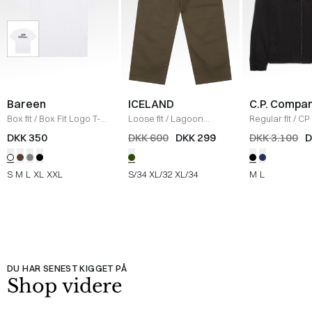
Bareen
ICELAND
C.P. Compa
Box fit
/
Box Fit Logo T-
Loose fit
/
Lagoon
Regular fit
/
CP 
shirt
/
WHITE
Bukser
/
OLIVE
Jakke
/
SORT
DKK 350
DKK 600
DKK 299
DKK 3.100
D
S
M
L
XL
XXL
S/34
XL/32
XL/34
M
L
DU HAR SENEST KIGGET PÅ
Shop videre