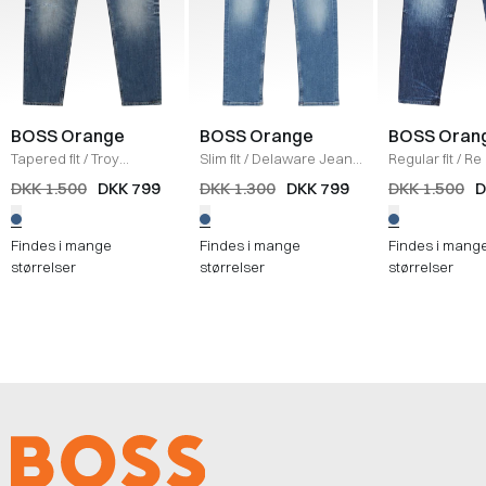
BOSS Orange
BOSS Orange
BOSS Oran
Tapered fit
/
Troy
Slim fit
/
Delaware Jeans
Regular fit
/
Re
Tapered Jeans
/
DENIM
/
DENIM
Jeans
/
DENIM
DKK 1.500
DKK 799
DKK 1.300
DKK 799
DKK 1.500
D
Findes i mange
Findes i mange
Findes i mang
størrelser
størrelser
størrelser