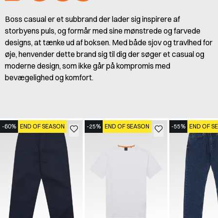
Boss casual er et subbrand der lader sig inspirere af
storbyens puls, og formår med sine mønstrede og farvede
designs, at tænke ud af boksen. Med både sjov og travlhed for
øje, henvender dette brand sig til dig der søger et casual og
moderne design, som ikke går på kompromis med
bevægelighed og komfort.
-60%
END OF SEASON
-25%
END OF SEASON
-55%
END OF S