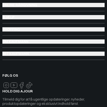
ONLINE RÅDGIVNING
HJÆLP
SHOPPING
OM KAUFMANN
MIT KAUFMANN
FØLG OS
HOLD DIG AJOUR
Tilmeld dig for at få ugentlige opdateringer, nyheder,
produktopdateringer og eksklusivt indhold først.