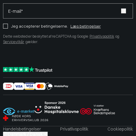
E-mail*
Jeg accepterer betingelserne.
Læs betingelser
Dette websted er beskyttet af reCAPTCHA og Google
Privatlivspolitik
og
Servicevilkår
gælder.
Handelsbetingelser
Privatlivspolitik
Cookiepolitik
Danmark / Dansk