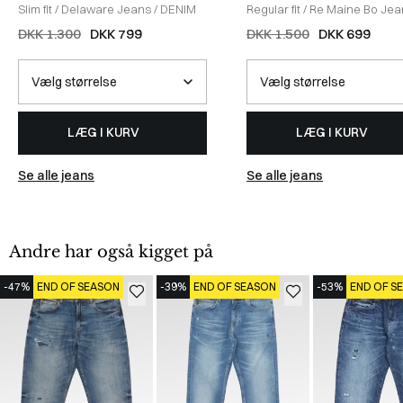
Slim fit
/
Delaware Jeans
/
DENIM
Regular fit
/
Re Maine Bo Jea
DENIM
DKK 1.300
DKK 799
DKK 1.500
DKK 699
LÆG I KURV
LÆG I KURV
Se alle jeans
Se alle jeans
Andre har også kigget på
-47%
END OF SEASON
-39%
END OF SEASON
-53%
END OF S