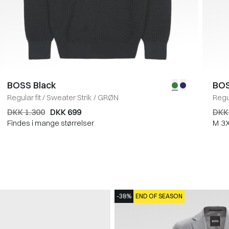
BOSS Black
BOS
Regular fit
/
Sweater Strik
/
GRØN
Regul
DKK 1.300
DKK 699
DKK
Findes i mange størrelser
M
3
-38%
END OF SEASON