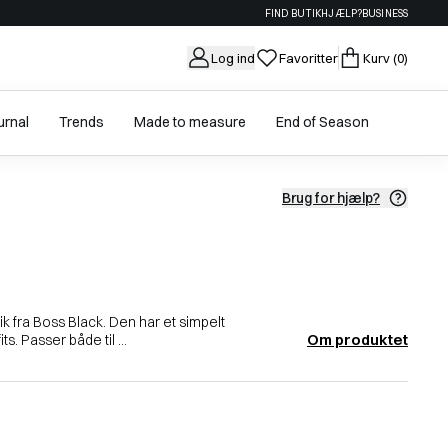
FIND BUTIK
HJÆLP?
BUSINESS
Log ind
Favoritter
Kurv
(0)
urnal
Trends
Made to measure
End of Season
Brug for hjælp?
rik fra Boss Black. Den har et simpelt
Om produktet
ts. Passer både til ...