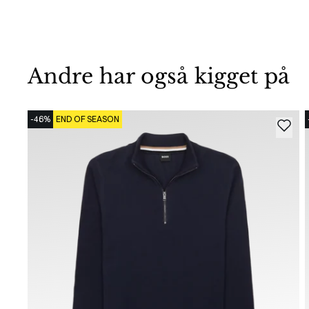
Andre har også kigget på
-46%
END OF SEASON