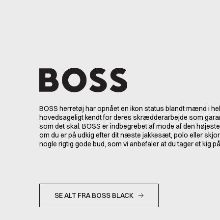
BOSS herretøj har opnået en ikon status blandt mænd i hel
hovedsageligt kendt for deres skrædderarbejde som garant
som det skal. BOSS er indbegrebet af mode af den højeste 
om du er på udkig efter dit næste jakkesæt, polo eller skjo
nogle rigtig gode bud, som vi anbefaler at du tager et kig på
SE ALT FRA BOSS BLACK