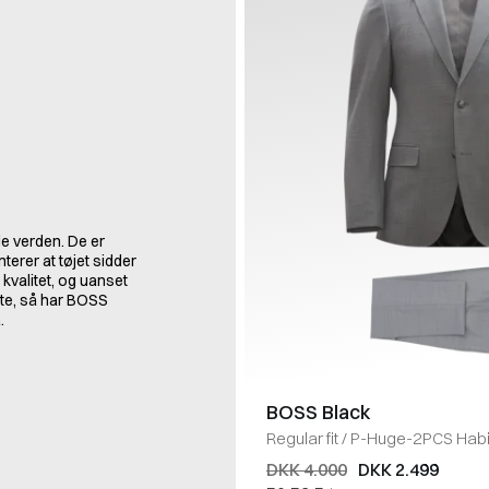
e verden. De er
erer at tøjet sidder
kvalitet, og uanset
rte, så har BOSS
.
BOSS Black
Regular fit
/
P-Huge-2PCS Habi
DKK 4.000
DKK 2.499