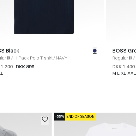
S Black
BOSS Gr
ar fit
/
H-Pack Polo T-shirt
/
NAVY
Regular fit
/
 1.200
DKK 899
DKK 1.400
XL
M
L
XL
XXL
-55%
END OF SEASON