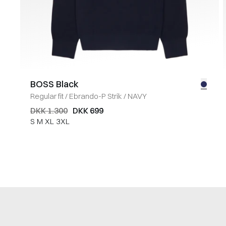
BOSS Black
Regular fit
/
Ebrando-P Strik
/
NAVY
DKK 1.300
DKK 699
S
M
XL
3XL