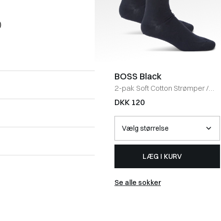
)
BOSS Black
2-pak Soft Cotton Strømper
/
NAVY
DKK 120
LÆG I KURV
Se alle sokker