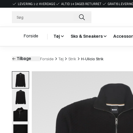
LEVERING 1-2 HVERDAGE
ALTID 14 DAGES RETURRET
GRATIS LEVERING
Forside
Tøj
Sko & Sneakers
Accessor
Tilbage
Forside
Tøj
Strik
H-Ulicio Strik