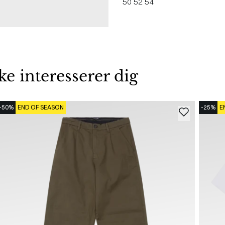
50
52
54
 interesserer dig
-50%
END OF SEASON
-25%
E