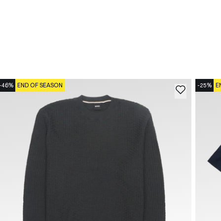
-46%
END OF SEASON
-25%
E