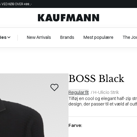
 VED KØB OVER 499,-
ies
New Arrivals
Brands
Mest populære
The Jo
BOSS Black
Regular fit
/
H-Ulicio Strik
Tilføj en cool og elegant half-zip st
design, der passer til et væld af outfi
Farve: