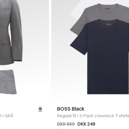
BOSS Black
t
/
GRÅ
Regular fit
/
3-Pack crewneck T-shirt
DKK 550
DKK 249