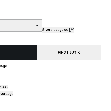
Størrelsesguide
FIND I BUTIK
dage
499,-
 hverdage