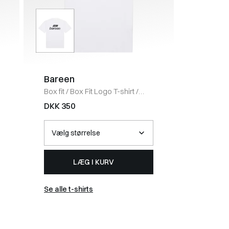
Bareen
Coney 
Box fit
/
Box Fit Logo T-shirt
/
Regular fi
WHITE
BLACK
DKK 350
DKK 50
LÆG I KURV
Se alle t-shirts
Se alle 