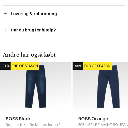
Levering & returnering
Har du brug for hjælp?
Andre har også købt
-31%
END OF SEASON
-55%
END OF SEASON
BOSS Black
BOSS Orange
Regular fit
/
H-Re Maine Jeans
/
50544631 RE.MAINE BO JEA