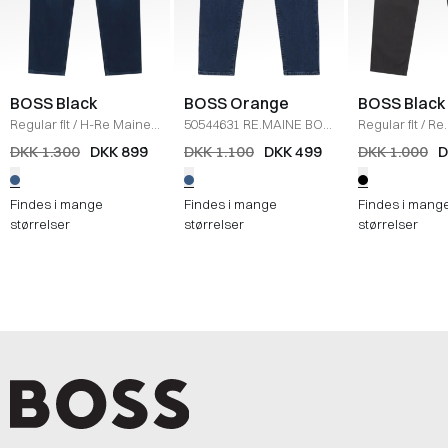
BOSS Black
BOSS Orange
BOSS Black
Regular fit
/
H-Re Maine
50544631 RE.MAINE BO
Regular fit
/
Re
Jeans
/
DENIM
JEANS
/
DENIM
Jeans
/
SORT
DKK 1.300
DKK 899
DKK 1.100
DKK 499
DKK 1.000
D
Findes i mange
Findes i mange
Findes i mang
størrelser
størrelser
størrelser