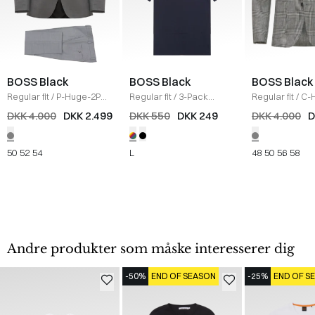
BOSS Black
BOSS Black
BOSS Black
Regular fit
/
P-Huge-2PCS
Regular fit
/
3-Pack
Regular fit
/
C-
Habit
/
GRÅ
crewneck T-shirts
/
Blazer
/
GRÅ
DKK 4.000
DKK 2.499
DKK 550
DKK 249
DKK 4.000
D
MULTI
50
52
54
L
48
50
56
58
Andre produkter som måske interesserer dig
-50%
END OF SEASON
-25%
END OF S