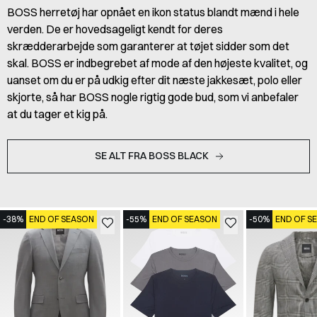
BOSS herretøj har opnået en ikon status blandt mænd i hele
verden. De er hovedsageligt kendt for deres
skrædderarbejde som garanterer at tøjet sidder som det
skal. BOSS er indbegrebet af mode af den højeste kvalitet, og
uanset om du er på udkig efter dit næste jakkesæt, polo eller
skjorte, så har BOSS nogle rigtig gode bud, som vi anbefaler
at du tager et kig på.
SE ALT FRA BOSS BLACK
-38%
END OF SEASON
-55%
END OF SEASON
-50%
END OF S