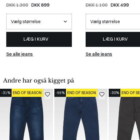
DENIM
DENIM
DKK 1.300
DKK 899
DKK 1.100
DKK 499
LÆG I KURV
LÆG I KURV
Se alle jeans
Se alle jeans
Andre har også kigget på
-31%
END OF SEASON
-55%
END OF SEASON
-30%
END OF S