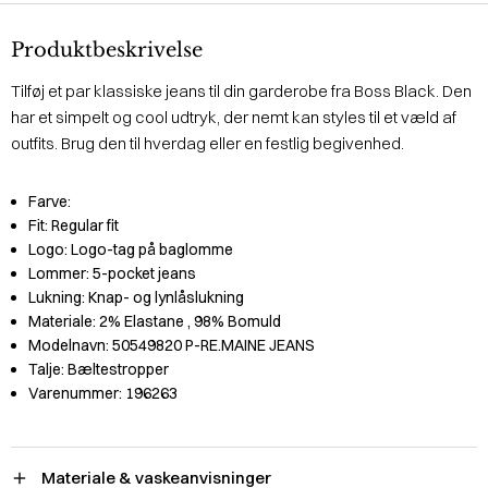
Produktbeskrivelse
Tilføj et par klassiske jeans til din garderobe fra Boss Black. Den
har et simpelt og cool udtryk, der nemt kan styles til et væld af
outfits. Brug den til hverdag eller en festlig begivenhed.
Farve:
Fit:
Regular fit
Logo:
Logo-tag på baglomme
Lommer:
5-pocket jeans
Lukning:
Knap- og lynlåslukning
Materiale:
2% Elastane
, 98% Bomuld
Modelnavn:
50549820 P-RE.MAINE JEANS
Talje:
Bæltestropper
Varenummer:
196263
Materiale & vaskeanvisninger