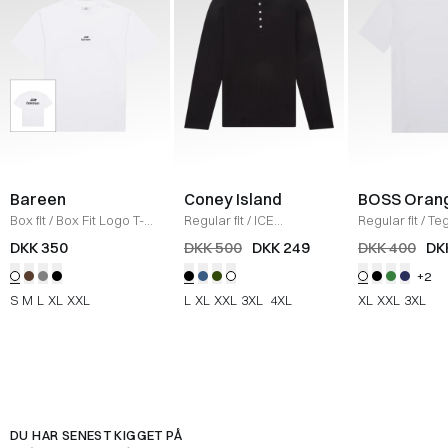
Bareen
Coney Island
BOSS Oran
Box fit
/
Box Fit Logo T-
Regular fit
/
ICE
Regular fit
/
Teg
shirt
/
WHITE
Sweatshirt
/
BLACK
Shirt
/
HVID
DKK 350
DKK 500
DKK 249
DKK 400
DK
+2
S
M
L
XL
XXL
L
XL
XXL
3XL
4XL
XL
XXL
3XL
DU HAR SENEST KIGGET PÅ