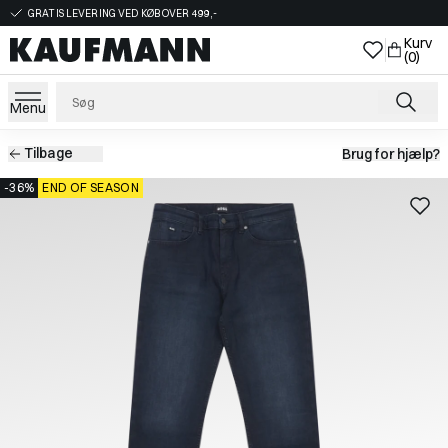
GRATIS LEVERING VED KØB OVER 499,-
Kurv
(0)
Menu
Tilbage
Brug for hjælp?
-36%
END OF SEASON