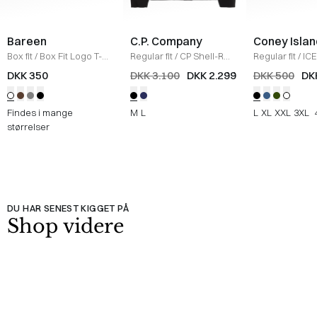
Bareen
C.P. Company
Coney Islan
Box fit
/
Box Fit Logo T-
Regular fit
/
CP Shell-R
Regular fit
/
ICE
shirt
/
WHITE
Jakke
/
SORT
Sweatshirt
/
B
DKK 350
DKK 3.100
DKK 2.299
DKK 500
DK
Findes i mange
M
L
L
XL
XXL
3XL
størrelser
DU HAR SENEST KIGGET PÅ
Shop videre