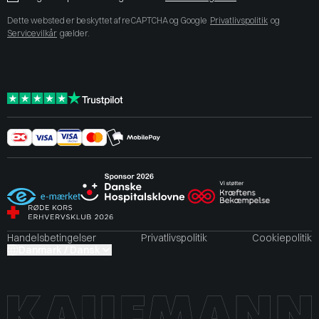
Dette websted er beskyttet af reCAPTCHA og Google
Privatlivspolitik
og
Servicevilkår
gælder.
Handelsbetingelser
Privatlivspolitik
Cookiepolitik
Danmark / Dansk