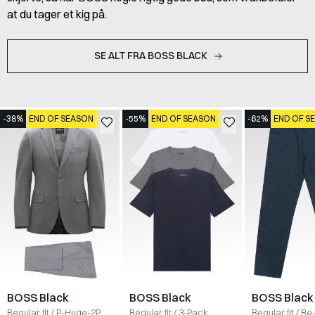
at du tager et kig på.
SE ALT FRA BOSS BLACK
-38%
END OF SEASON
-55%
END OF SEASON
-62%
END OF S
BOSS Black
BOSS Black
BOSS Black
Regular fit
/
P-Huge-2PCS
Regular fit
/
3-Pack
Regular fit
/
Re