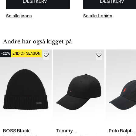
LÆG I KURV
LÆG I KURV
Se alle jeans
Se alle t-shirts
Andre har også kigget på
-22%
END OF SEASON
BOSS Black
Tommy
Polo Ralph