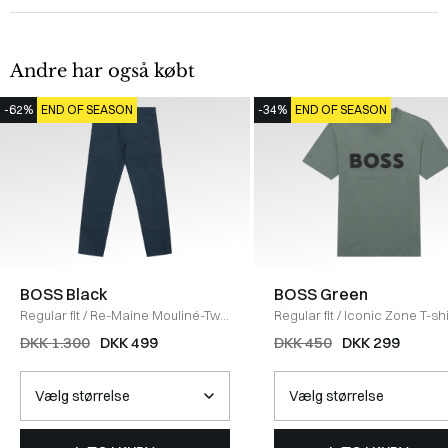
Andre har også købt
-62%
END OF SEASON
-34%
END OF SEASON
BOSS Black
BOSS Green
Regular fit
/
Re-Maine Mouliné-Twill
Regular fit
/
Iconic Zone T-shi
Jeans
/
NAVY
GRØN
DKK 1.300
DKK 499
DKK 450
DKK 299