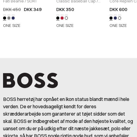
Hilfiger
Lauren
Fati Beanie
/
SORT
Classic Baseball Cap
/
Core Replen 
SORT
DKK 450
DKK 349
DKK 350
DKK 600
ONE SIZE
ONE SIZE
ONE SIZE
BOSS herretøj har opnået en ikon status blandt mænd i hele
verden. De er hovedsageligt kendt for deres
skrædderarbejde som garanterer at tøjet sidder som det
skal. BOSS er indbegrebet af mode af den højeste kvalitet, og
uanset om du er på udkig efter dit næste jakkesæt, polo eller
skjorte, så har BOSS nogle rigtig gode bud, som vi anbefaler