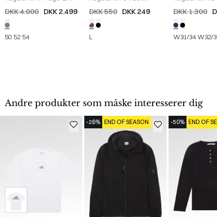
Habit
/
GRÅ
crewneck T-shirts
/
Mouliné-Twill 
DKK 4.000
DKK 2.499
DKK 550
DKK 249
DKK 1.300
D
MULTI
NAVY
50
52
54
L
W31/34
W32/3
Andre produkter som måske interesserer dig
-26%
END OF SEASON
-50%
END OF S