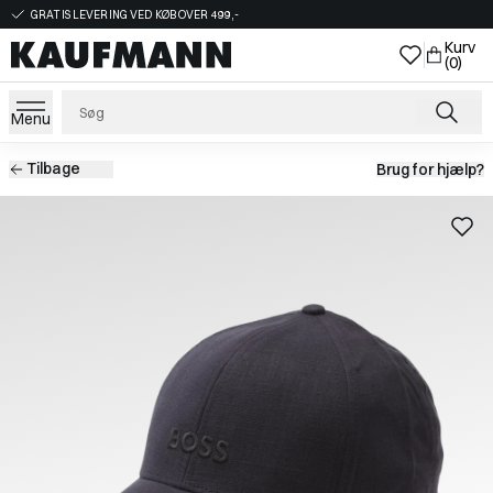
GRATIS LEVERING VED KØB OVER 499,-
Kurv
(0)
Menu
Tilbage
Brug for hjælp?