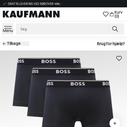
GRATIS LEVERING VED KØB OVER 499,-
Kurv
(0)
Menu
Tilbage
Brug for hjælp?