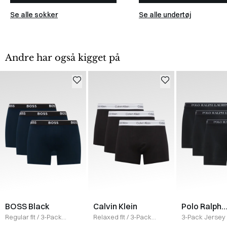
Se alle sokker
Se alle undertøj
Andre har også kigget på
BOSS Black
Calvin Klein
Polo Ralph
Lauren
Regular fit
/
3-Pack
Relaxed fit
/
3-Pack
3-Pack Jersey 
Boxer
/
NAVY
Cotton Stretch Relaxed
Tights
/
SORT