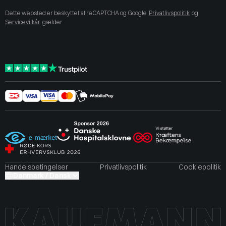
Dette websted er beskyttet af reCAPTCHA og Google
Privatlivspolitik
og
Servicevilkår
gælder.
Handelsbetingelser
Privatlivspolitik
Cookiepolitik
Danmark / Dansk