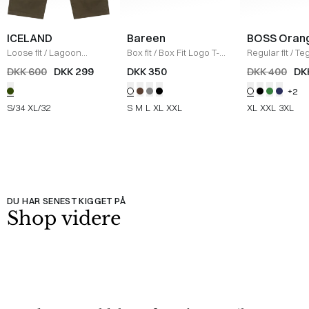
ICELAND
Bareen
BOSS Oran
Loose fit
/
Lagoon
Box fit
/
Box Fit Logo T-
Regular fit
/
Teg
Bukser
/
OLIVE
shirt
/
WHITE
Shirt
/
HVID
DKK 600
DKK 299
DKK 350
DKK 400
DK
+2
S/34
XL/32
S
M
L
XL
XXL
XL
XXL
3XL
DU HAR SENEST KIGGET PÅ
Shop videre