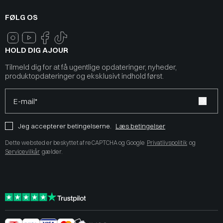
FØLG OS
HOLD DIG AJOUR
Tilmeld dig for at få ugentlige opdateringer, nyheder,
produktopdateringer og eksklusivt indhold først.
E-mail*
Jeg accepterer betingelserne.
Læs betingelser
Dette websted er beskyttet af reCAPTCHA og Google
Privatlivspolitik
og
Servicevilkår
gælder.