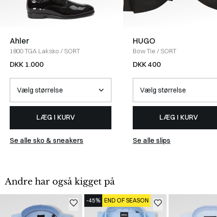
Ahler
HUGO
1800 TGA Laksko
/
SORT
Bow Tie
/
SORT
DKK 1.000
DKK 400
LÆG I KURV
LÆG I KURV
Se alle sko & sneakers
Se alle slips
Andre har også kigget på
-45%
END OF SEASON