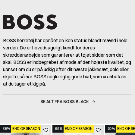
BOSS herretøj har opnået en ikon status blandt mænd i hele
verden. De er hovedsageligt kendt for deres
skrædderarbejde som garanterer at tøjet sidder som det
skal. BOSS er indbegrebet af mode af den højeste kvalitet, og
uanset om du er på udkig efter dit næste jakkesæt, polo eller
skjorte, så har BOSS nogle rigtig gode bud, som vi anbefaler
at du tager et kig på.
SE ALT FRA BOSS BLACK
-38%
END OF SEASON
-55%
END OF SEASON
-62%
END OF S