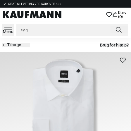
GRATIS LEVERING VED KØB OVER 499,-
Kurv
(0)
Menu
Tilbage
Brug for hjælp?