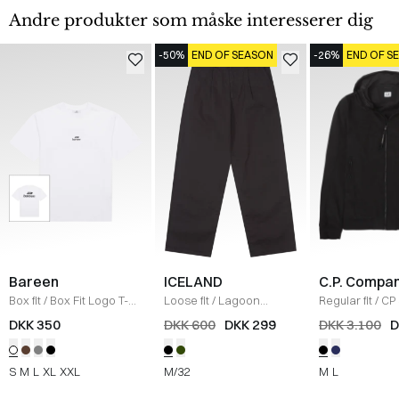
Andre produkter som måske interesserer dig
-50%
END OF SEASON
-26%
END OF S
Bareen
ICELAND
C.P. Compa
Box fit
/
Box Fit Logo T-
Loose fit
/
Lagoon
Regular fit
/
CP 
shirt
/
WHITE
Bukser
/
BLACK
Jakke
/
SORT
DKK 350
DKK 600
DKK 299
DKK 3.100
D
S
M
L
XL
XXL
M/32
M
L