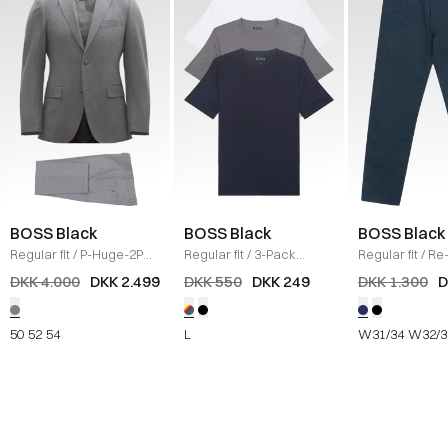
BOSS Black
BOSS Black
BOSS Black
Regular fit
/
P-Huge-2PCS
Regular fit
/
3-Pack
Regular fit
/
Re
Habit
/
GRÅ
crewneck T-shirts
/
Mouliné-Twill 
DKK 4.000
DKK 2.499
DKK 550
DKK 249
DKK 1.300
D
MULTI
NAVY
50
52
54
L
W31/34
W32/3