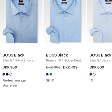
BOSS Black
BOSS Black
BOSS Black
Slim fit
/
H-Hank Kent
Regular fit
/
H-Joe-Kent
Slim fit
/
Jenno 
Skjorte
/
LYS BLÅ
Skjorte
/
BLÅ
LYS BLÅ
DKK 950
DKK 900
DKK 499
DKK 800
Findes i mange
38
40
45
størrelser