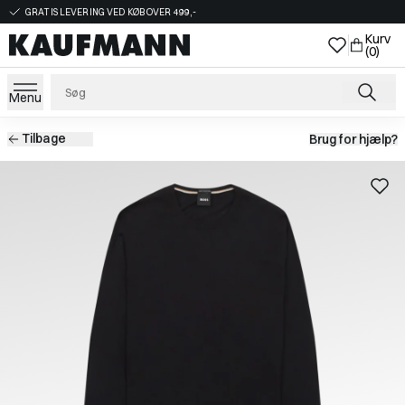
GRATIS LEVERING VED KØB OVER 499,-
Kurv
(0)
Menu
Tilbage
Brug for hjælp?