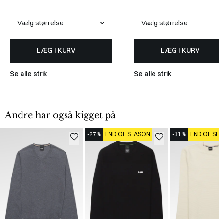
LÆG I KURV
LÆG I KURV
Se alle strik
Se alle strik
Andre har også kigget på
-27%
END OF SEASON
-31%
END OF S