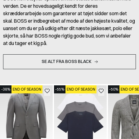
verden. De er hovedsageligt kendt for deres
skrædderarbejde som garanterer at tøjet sidder som det
skal. BOSS er indbegrebet af mode af den højeste kvalitet, og
uanset om du er på udkig efter dit næste jakkesæt, polo eller
skjorte, så har BOSS nogle rigtig gode bud, som vi anbefaler
at du tager et kig på.
SE ALT FRA BOSS BLACK
-38%
END OF SEASON
-55%
END OF SEASON
-50%
END OF S