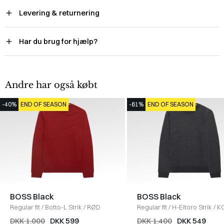
Levering & returnering
Har du brug for hjælp?
Andre har også købt
-40%
END OF SEASON
-61%
END OF SEASON
BOSS Black
BOSS Black
Regular fit
/
Botto-L Strik
/
RØD
Regular fit
/
H-Eltoro Strik
/
K
DKK 1.000
DKK 599
DKK 1.400
DKK 549