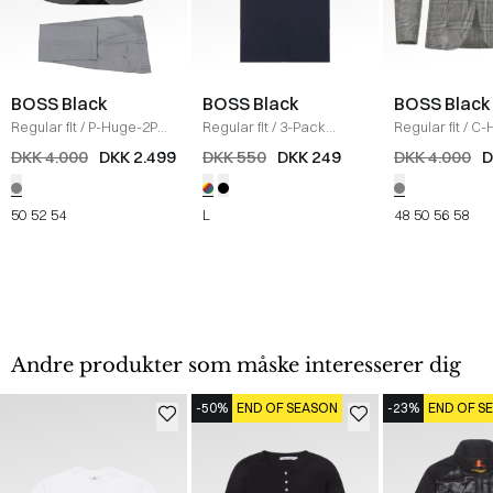
BOSS Black
BOSS Black
BOSS Black
Regular fit
/
P-Huge-2PCS
Regular fit
/
3-Pack
Regular fit
/
C-
Habit
/
GRÅ
crewneck T-shirts
/
Blazer
/
GRÅ
DKK 4.000
DKK 2.499
DKK 550
DKK 249
DKK 4.000
D
MULTI
50
52
54
L
48
50
56
58
Andre produkter som måske interesserer dig
-50%
END OF SEASON
-23%
END OF S