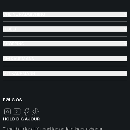
ONLINE RÅDGIVNING
HJÆLP
SHOPPING
OM KAUFMANN
MIT KAUFMANN
FØLG OS
HOLD DIG AJOUR
Tilmeld dig for at få ugentlige opdateringer, nyheder,