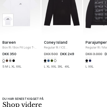
Bareen
Coney Island
Parajumper
Box fit
/
Box Fit Logo T-
Regular fit
/
ICE
Regular fit
/
Mat
shirt
/
WHITE
Sweatshirt
/
BLACK
SORT
DKK 350
DKK 500
DKK 249
DKK 3.000
D
S
M
L
XL
XXL
L
XL
XXL
3XL
4XL
L
XXL
DU HAR SENEST KIGGET PÅ
Shop videre