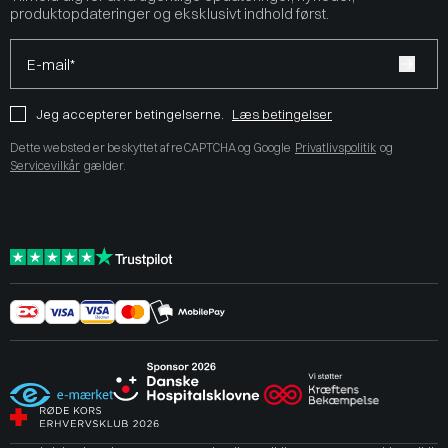
produktopdateringer og eksklusivt indhold først.
E-mail*
Jeg accepterer betingelserne.
Læs betingelser
Dette websted er beskyttet af reCAPTCHA og Google
Privatlivspolitik
og
Servicevilkår
gælder.