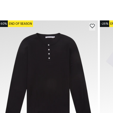
-50%
END OF SEASON
-25%
E