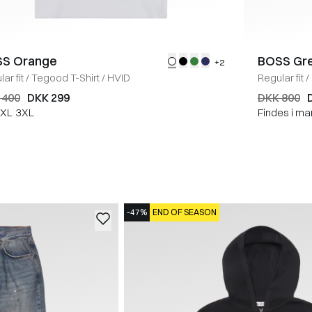
S Orange
BOSS Gr
+2
ar fit
/
Tegood T-Shirt
/
HVID
Regular fit
/
 400
DKK 299
DKK 800
XL
3XL
Findes i ma
-47%
END OF SEASON