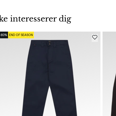
 interesserer dig
-60%
END OF SEASON