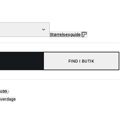
Størrelsesguide
FIND I BUTIK
499,-
 hverdage