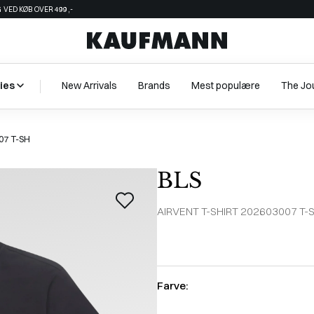
 VED KØB OVER 499,-
ies
New Arrivals
Brands
Mest populære
The Jo
07 T-SH
BLS
AIRVENT T-SHIRT 202603007 T-
Farve: