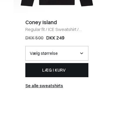
Coney Island
BOSS 
Regular fit
/
ICE Sweatshirt
/
Regular fi
BLACK
HVID
DKK 500
DKK 249
DKK 40
LÆG I KURV
Se alle sweatshirts
Se alle t-