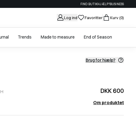
FIND BUTIK
HJÆLP?
BUSINESS
Log ind
Favoritter
Kurv
(0)
urnal
Trends
Made to measure
End of Season
Brug for hjælp?
DKK 600
SH
Om produktet