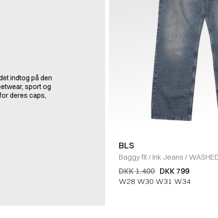
det indtog på den
etwear, sport og
for deres caps,
BLS
Baggy fit
/
Ink Jeans
/
WASHED
DKK 1.400
DKK 799
W28
W30
W31
W34