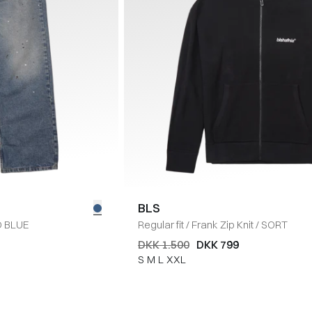
BLS
 BLUE
Regular fit
/
Frank Zip Knit
/
SORT
DKK 1.500
DKK 799
S
M
L
XXL