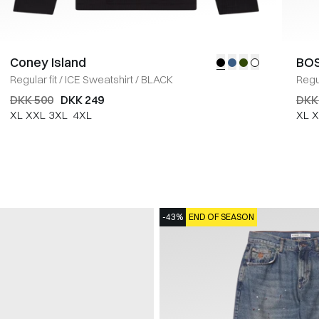
Coney Island
BOS
Regular fit
/
ICE Sweatshirt
/
BLACK
Regul
DKK 500
DKK 249
DKK
XL
XXL
3XL
4XL
XL
X
-43%
END OF SEASON