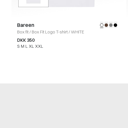
Bareen
Box fit
/
Box Fit Logo T-shirt
/
WHITE
DKK 350
S
M
L
XL
XXL