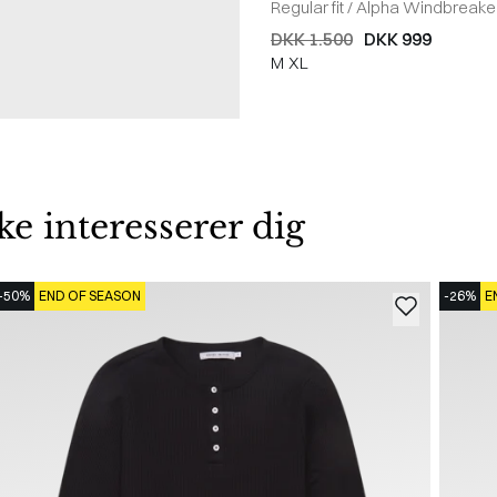
Regular fit
/
Alpha Windbreake
DKK 1.500
DKK 999
M
XL
 interesserer dig
-50%
END OF SEASON
-26%
E