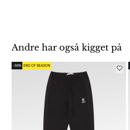
Andre har også kigget på
-36%
END OF SEASON