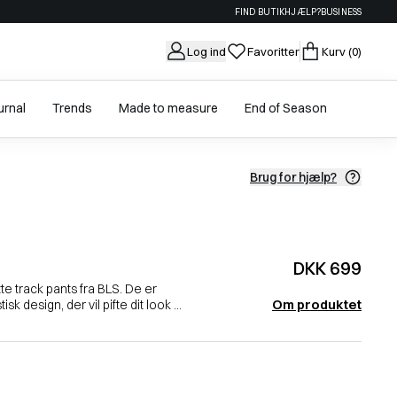
FIND BUTIK
HJÆLP?
BUSINESS
Log ind
Favoritter
Kurv
(0)
urnal
Trends
Made to measure
End of Season
Brug for hjælp?
DKK 699
e track pants fra BLS. De er
Om produktet
k design, der vil pifte dit look ...