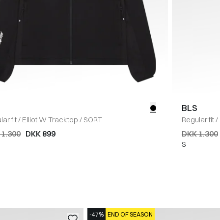
BLS
ar fit
/
Elliot W Tracktop
/
SORT
Regular fit
/
 1.300
DKK 899
DKK 1.300
S
-47%
END OF SEASON