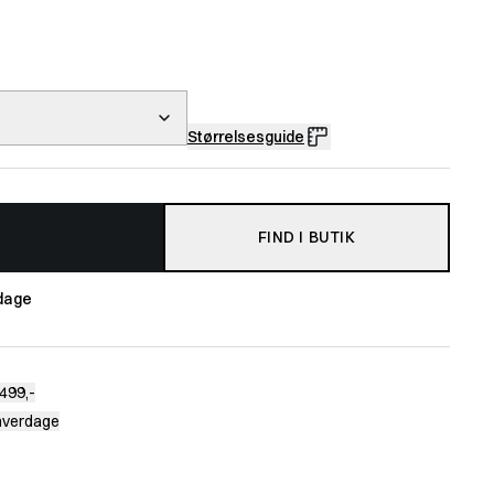
Størrelsesguide
FIND I BUTIK
dage
499,-
 hverdage