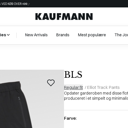
 VED KØB OVER 499,-
ies
New Arrivals
Brands
Mest populære
The Jo
BLS
Regular fit
/
Elliot Track Pants
Opdater garderoben med disse flott
produceret i et simpelt og minimalistis
Farve: