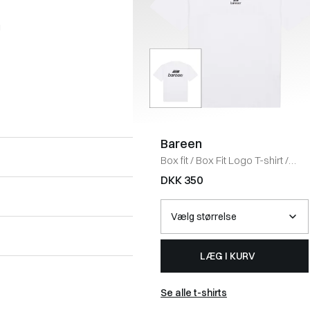
g
Bareen
Box fit
/
Box Fit Logo T-shirt
/
WHITE
DKK 350
LÆG I KURV
Se alle t-shirts