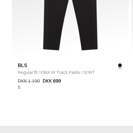
BLS
Regular fit
/
Elliot W Track Pants
/
SORT
DKK 1.100
DKK 699
S