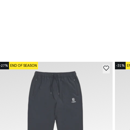
-27%
END OF SEASON
-31%
E