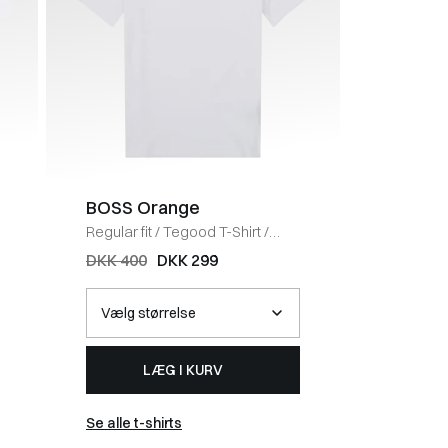
BOSS Orange
Coney 
Regular fit
/
Tegood T-Shirt
/
Regular fi
HVID
BLACK
DKK 400
DKK 299
DKK 50
LÆG I KURV
Se alle t-shirts
Se alle 