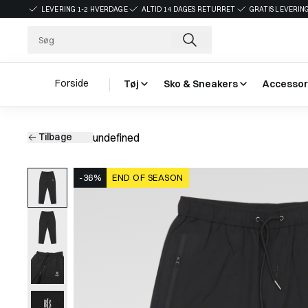
LEVERING 1-2 HVERDAGE
ALTID 14 DAGES RETURRET
GRATIS LEVERING
Forside
Tøj
Sko & Sneakers
Accessor
Tilbage
undefined
-36%
END OF SEASON