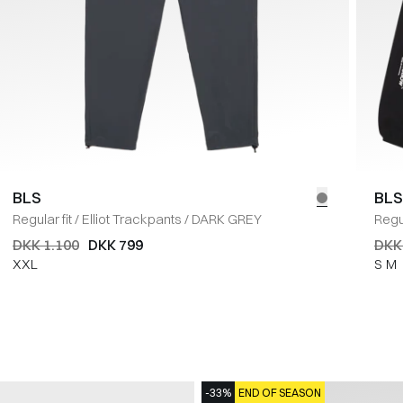
BLS
BLS
Regular fit
/
Elliot Trackpants
/
DARK GREY
Regul
DKK 1.100
DKK 799
DKK
XXL
S
M
-33%
END OF SEASON