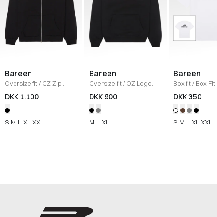
Bareen
Bareen
Bareen
Oversize fit
/
OZ Zip
Oversize fit
/
OZ Logo
Box fit
/
Box Fit
Hættetrøje
/
BLACK
Hættetrøje
/
BLACK
shirt
/
WHITE
DKK 1.100
DKK 900
DKK 350
S
M
L
XL
XXL
M
L
XL
S
M
L
XL
XXL