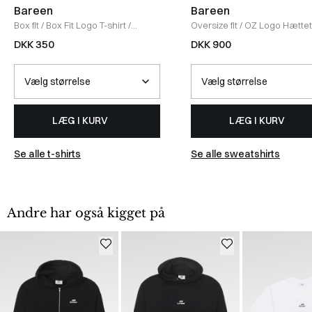
Bareen
Bareen
Box fit
/
Box Fit Logo T-shirt
/
Oversize fit
/
OZ Logo Hættet
WHITE
BLACK
DKK 350
DKK 900
LÆG I KURV
LÆG I KURV
Se alle t-shirts
Se alle sweatshirts
Andre har også kigget på