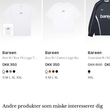
Bareen
Bareen
Bareen
Box fit
/
Box Fit Logo T-
Box fit
/
Camo Logo Box
Oversize fit
/
M
shirt
/
WHITE
T-shirt
/
WHITE
Longsleeve T-s
DKK 350
DKK 350
DKK 800
DK
BLACK
S
M
L
XL
XXL
S
M
L
XL
XXL
Andre produkter som måske interesserer dig