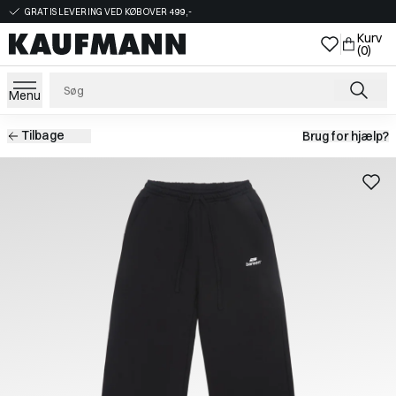
GRATIS LEVERING VED KØB OVER 499,-
Kurv
(0)
Menu
Tilbage
Brug for hjælp?