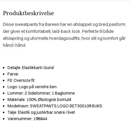
Produktbeskrivelse
Disse sweatpants fra Bareen har en afslappet og bred pasform,
der giver et komfortabelt, laid-back look. Perfekte til både
afslapning og uformelle hverdagsoutfits, hvor stil og komfort går
hånd i hånd.
Detajle:
Elastikkant i bund
Farve:
Fit:
Oversize fit
Logo:
Logo på venstre ben
Lommer:
2 Sidelommer, 1 Baglomme
Materiale:
100% Økologisk bomuld
Modelnavn:
SWEATPANTS LOGO BET300109 BUKS
Talje:
Elastik og justérbar snøre i livet
Varenummer:
198644