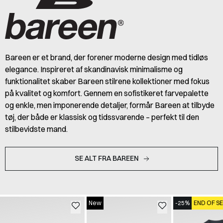
Bareen er et brand, der forener moderne design med tidløs
elegance. Inspireret af skandinavisk minimalisme og
funktionalitet skaber Bareen stilrene kollektioner med fokus
på kvalitet og komfort. Gennem en sofistikeret farvepalette
og enkle, men imponerende detaljer, formår Bareen at tilbyde
tøj, der både er klassisk og tidssvarende – perfekt til den
stilbevidste mand.
SE ALT FRA BAREEN
New
-25%
END OF S