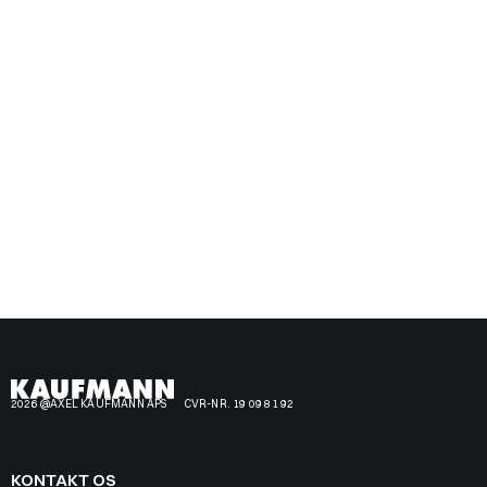
2026 @AXEL KAUFMANN APS
CVR-NR. 19 09 81 92
KONTAKT OS