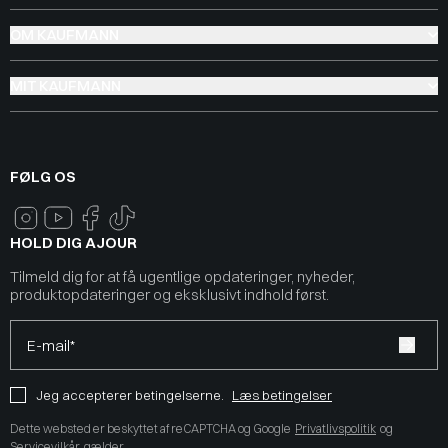
OM KAUFMANN
MIT KAUFMANN
FØLG OS
HOLD DIG AJOUR
Tilmeld dig for at få ugentlige opdateringer, nyheder,
produktopdateringer og eksklusivt indhold først.
E-mail*
Jeg accepterer betingelserne.
Læs betingelser
Dette websted er beskyttet af reCAPTCHA og Google
Privatlivspolitik
og
Servicevilkår
gælder.