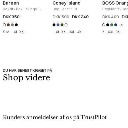
Bareen
Coney Island
BOSS Oran
Box fit
/
Box Fit Logo T-
Regular fit
/
ICE
Regular fit
/
Teg
shirt
/
WHITE
Sweatshirt
/
BLACK
Shirt
/
HVID
DKK 350
DKK 500
DKK 249
DKK 400
DK
+2
S
M
L
XL
XXL
L
XL
XXL
3XL
4XL
XL
XXL
3XL
DU HAR SENEST KIGGET PÅ
Shop videre
Kunders anmeldelser af os på TrustPilot