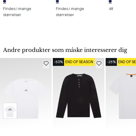
Findes i mange
Findes i mange
48
størrelser
størrelser
Andre produkter som måske interesserer dig
-50%
END OF SEASON
-25%
END OF S