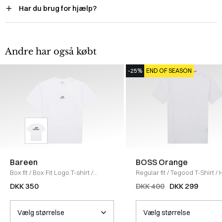
Har du brug for hjælp?
Andre har også købt
-25%
END OF SEASON
Bareen
BOSS Orange
Box fit
/
Box Fit Logo T-shirt
/
Regular fit
/
Tegood T-Shirt
/
WHITE
DKK 350
DKK 400
DKK 299