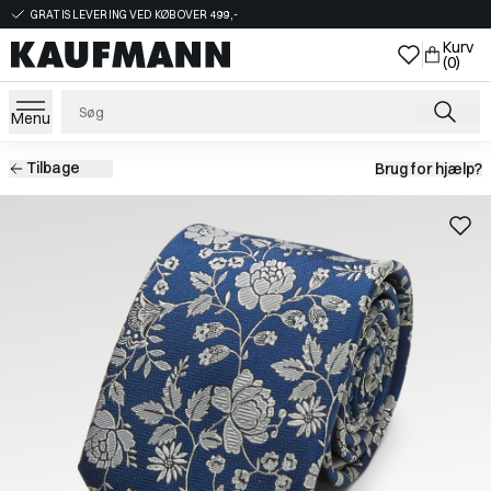
GRATIS LEVERING VED KØB OVER 499,-
Kurv
(0)
Menu
Tilbage
Brug for hjælp?