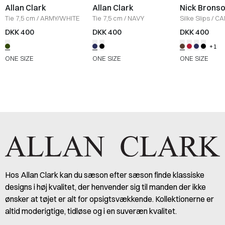
Allan Clark
Allan Clark
Nick Brons
Tie 7,5 cm
/
ARMY/WHITE
Tie 7,5 cm
/
NAVY
Silke Slips
/
CA
DKK 400
DKK 400
DKK 400
+1
ONE SIZE
ONE SIZE
ONE SIZE
Hos Allan Clark kan du sæson efter sæson finde klassiske
designs i høj kvalitet, der henvender sig til manden der ikke
ønsker at tøjet er alt for opsigtsvækkende. Kollektionerne er
altid moderigtige, tidløse og i en suveræn kvalitet.