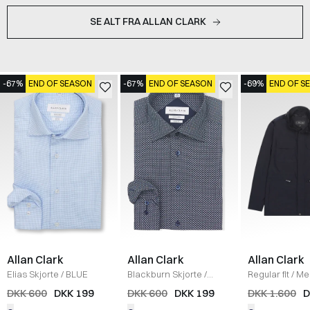
SE ALT FRA ALLAN CLARK
-67%
END OF SEASON
-67%
END OF SEASON
-69%
END OF S
Allan Clark
Allan Clark
Allan Clark
Elias Skjorte
/
BLUE
Blackburn Skjorte
/
Regular fit
/
Me
NAVY/WHITE
Jakke
/
NAVY
DKK 600
DKK 199
DKK 600
DKK 199
DKK 1.600
D