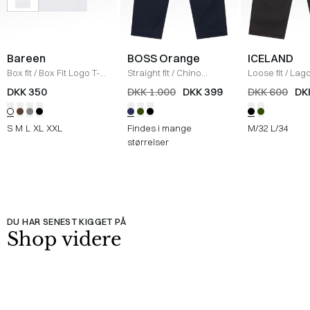
Bareen
BOSS Orange
ICELAND
Box fit
/
Box Fit Logo T-
Straight fit
/
Chino
Loose fit
/
Lag
shirt
/
WHITE
Straight
/
NAVY
Bukser
/
BLAC
DKK 350
DKK 1.000
DKK 399
DKK 600
DK
S
M
L
XL
XXL
Findes i mange
M/32
L/34
størrelser
DU HAR SENEST KIGGET PÅ
Shop videre