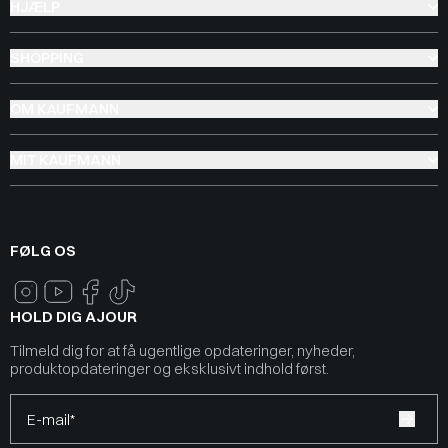
HJÆLP
SHOPPING
OM KAUFMANN
MIT KAUFMANN
FØLG OS
HOLD DIG AJOUR
Tilmeld dig for at få ugentlige opdateringer, nyheder,
produktopdateringer og eksklusivt indhold først.
E-mail*