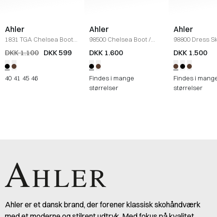
Ahler
Ahler
Ahler
1831 TGA Chelsea Boot
/
98500 Chelsea Boot
/
98800 Dress S
SORT
SORT
DKK 1.100
DKK 599
DKK 1.600
DKK 1.500
40
41
45
46
Findes i mange
Findes i mang
størrelser
størrelser
Ahler er et dansk brand, der forener klassisk skohåndværk
med et moderne og stilrent udtryk. Med fokus på kvalitet,