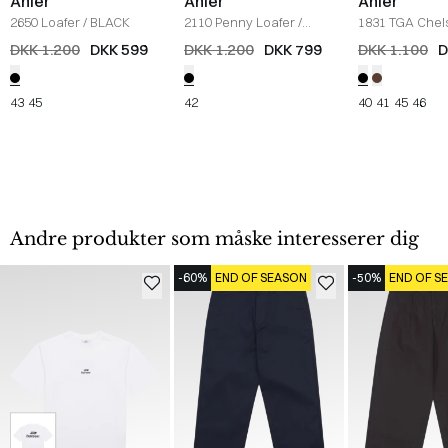
Ahler
Ahler
Ahler
2650 Loafer
/
BLACK
2110 Penny Loafer
/
1831 TGA Chel
BLACK
SORT
DKK 1.200
DKK 599
DKK 1.200
DKK 799
DKK 1.100
D
43
45
42
40
41
45
46
Andre produkter som måske interesserer dig
-60%
END OF SEASON
-50%
END OF S