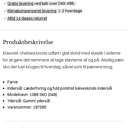
Gratis levering
ved køb over DKK 499,-
Klimakompenseret levering
: 1-2 hverdage
Altid 14 dages returret
Produktbeskrivelse
Klassisk chelsea boots udført i glat skind med elastik i siderne
for at gøre det nemmere at tage støvlerne af og på. Alsidig pæn
sko der kan bruges til hverdag, såvel som til pænere brug.
Farve:
Indersål:
Læderforing og fuld polstret kalveskinds indersål
Modelnavn:
1088 SKO (048)
Ydersål:
Gummi ydersål
Varenummer:
197585