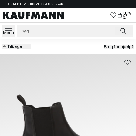
GRATIS LEVERING VED KØB OVER 499,-
Kurv
(0)
Menu
Tilbage
Brug for hjælp?