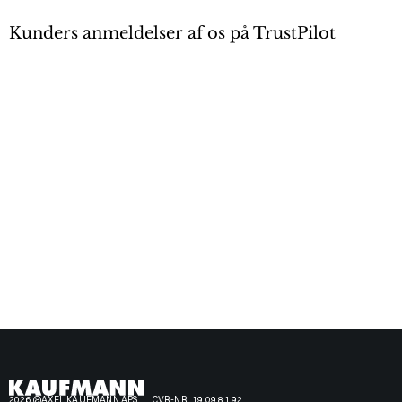
Kunders anmeldelser af os på TrustPilot
2026 @AXEL KAUFMANN APS
CVR-NR. 19 09 81 92