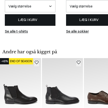
LÆG I KURV
LÆG I KURV
Se alle t-shirts
Se alle sokker
Andre har også kigget på
-46%
END OF SEASON