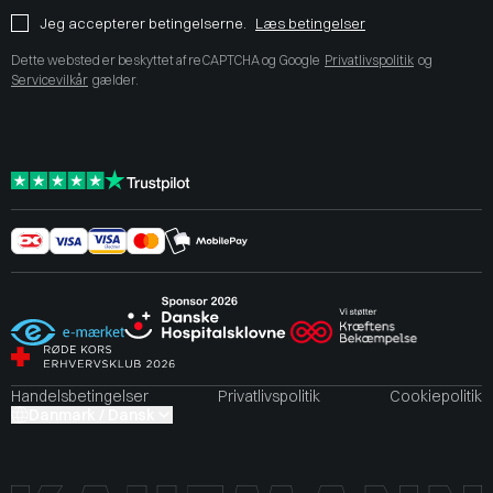
Jeg accepterer betingelserne.
Læs betingelser
Dette websted er beskyttet af reCAPTCHA og Google
Privatlivspolitik
og
Servicevilkår
gælder.
Handelsbetingelser
Privatlivspolitik
Cookiepolitik
Danmark / Dansk