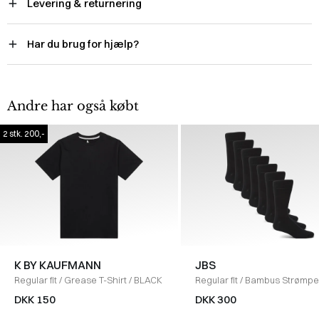
Levering & returnering
Har du brug for hjælp?
Andre har også købt
2 stk. 200,-
K BY KAUFMANN
JBS
Regular fit
/
Grease T-Shirt
/
BLACK
Regular fit
/
Bambus Strømper
Pack
/
SORT
DKK 150
DKK 300