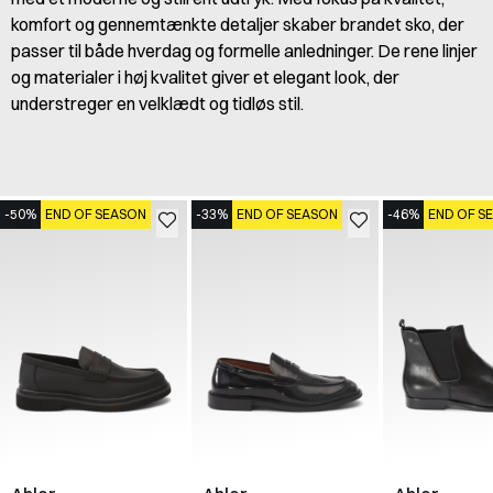
komfort og gennemtænkte detaljer skaber brandet sko, der
passer til både hverdag og formelle anledninger. De rene linjer
og materialer i høj kvalitet giver et elegant look, der
understreger en velklædt og tidløs stil.
-50%
END OF SEASON
-33%
END OF SEASON
-46%
END OF S