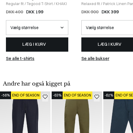
Regular fit
/
Tegood T-Shirt
/
KHAKI
Relaxed fit
/
Patrick Linen Pa
DARK NAVY
DKK 400
DKK 199
DKK 900
DKK 399
LÆG I KURV
LÆG I KURV
Se alle t-shirts
Se alle bukser
Andre har også kigget på
-56%
END OF SEASON
-63%
END OF SEASON
-62%
END OF S