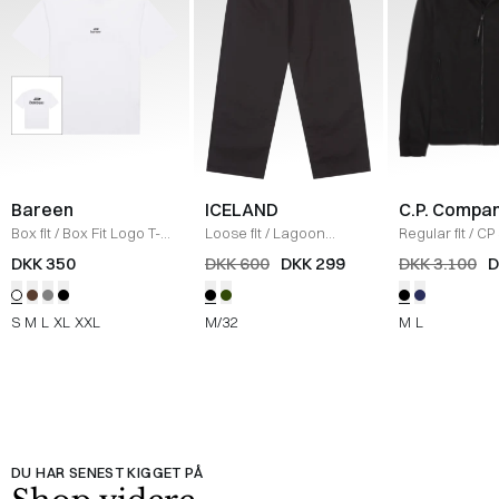
Bareen
ICELAND
C.P. Compa
Box fit
/
Box Fit Logo T-
Loose fit
/
Lagoon
Regular fit
/
CP 
shirt
/
WHITE
Bukser
/
BLACK
Jakke
/
SORT
DKK 350
DKK 600
DKK 299
DKK 3.100
D
S
M
L
XL
XXL
M/32
M
L
DU HAR SENEST KIGGET PÅ