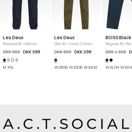
Les Deux
Les Deux
BOSS Black
Relaxed fit
/
Patrick
Slim fit
/
Como Cotton
Regular fit
/
Re
Linen Pants
/
DARK NAVY
Suit Pants
/
OLIVE NIGHT
Mouliné-Twill 
DKK 900
DKK 399
DKK 800
DKK 299
DKK 1.300
D
NAVY
M
XXL
W29/30
W33/30
W33/32
W31/34
W32/3