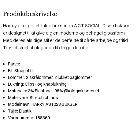
Produktbeskrivelse
Harruy er et par stilfulde bukser fra A.C.T. SOCIAL. Disse bukser
er designet til at give dig en moderne og behagelig pasform.
Med deres alsidige stil er de perfekte til både arbejde og fritid.
Tilføj et strejf af elegance til din garderobe.
Farve:
Fit:
Straight fit
Lommer:
2 skrålommer, 2 lukket baglommer
Lukning:
Clips- og knaplukning
Materiale:
2% Elastane
, 98% Økologisk bomuld
Metervare:
Stretch chinos
Modelnavn:
HARRY AS1028 BUKSER
Talje:
Elastik
Varenummer:
188569