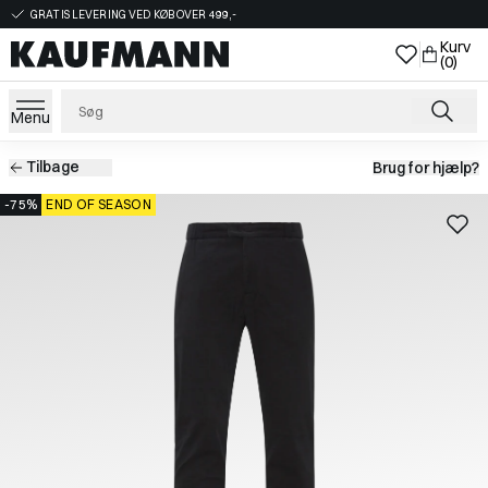
GRATIS LEVERING VED KØB OVER 499,-
Kurv
(0)
Menu
Tilbage
Brug for hjælp?
-75%
END OF SEASON