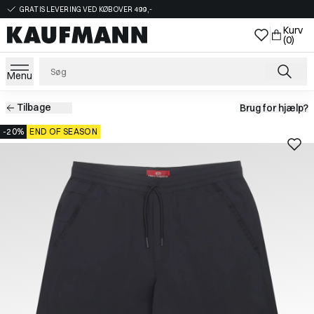
GRATIS LEVERING VED KØB OVER 499,-
Kurv
(0)
Menu
Tilbage
Brug for hjælp?
-20%
END OF SEASON