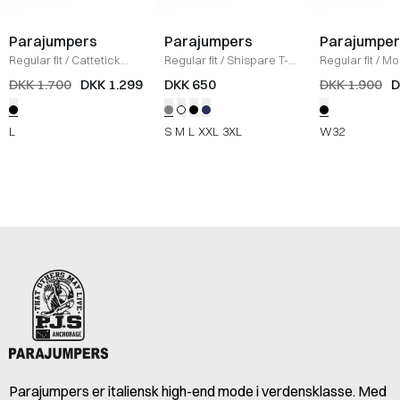
Parajumpers
Parajumpers
Parajumper
Regular fit
/
Cattetick
Regular fit
/
Shispare T-
Regular fit
/
Mor
Shorts
/
SORT
shirt
/
LYS GRÅ
/
SORT
DKK 1.700
DKK 1.299
DKK 650
DKK 1.900
D
L
S
M
L
XXL
3XL
W32
Parajumpers er italiensk high-end mode i verdensklasse. Med