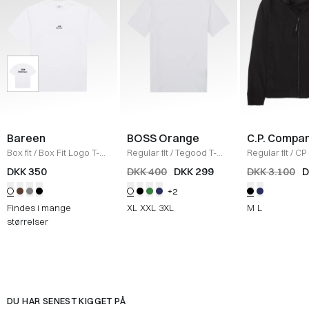
Bareen
BOSS Orange
C.P. Compa
Box fit
/
Box Fit Logo T-
Regular fit
/
Tegood T-
Regular fit
/
CP 
shirt
/
WHITE
Shirt
/
HVID
Jakke
/
SORT
DKK 350
DKK 400
DKK 299
DKK 3.100
D
+2
Findes i mange
XL
XXL
3XL
M
L
størrelser
DU HAR SENEST KIGGET PÅ