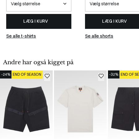
LÆG I KURV
LÆG I KURV
Se alle t-shirts
Se alle shorts
Andre har også kigget på
-24%
END OF SEASON
-32%
END OF S