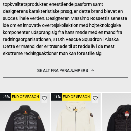
topkvalitetsprodukter, enestående pasform samt
designerens karakteristiske præg, er dette brand blevet en
succes i hele verden. Designeren Massimo Rossettis seneste
ide om en innovativ overtøjskollektion med højteknologiske
komponenter, udsprang sig fra hans møde med en mand fra
redningsorganisationen, 210th Rescue Squadron i Alaska.
Dette er mænd, der er trænede til at redde liv i de mest
ekstreme redningsaktioner man kan forestille sig.
SE ALT FRA PARAJUMPERS
-23%
END OF SEASON
-21%
END OF SEASON