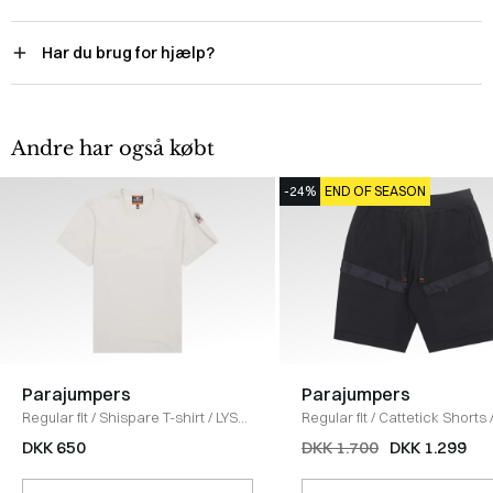
Har du brug for hjælp?
Andre har også købt
-24%
END OF SEASON
Parajumpers
Parajumpers
Regular fit
/
Shispare T-shirt
/
LYS
Regular fit
/
Cattetick Shorts
GRÅ
SORT
DKK 650
DKK 1.700
DKK 1.299